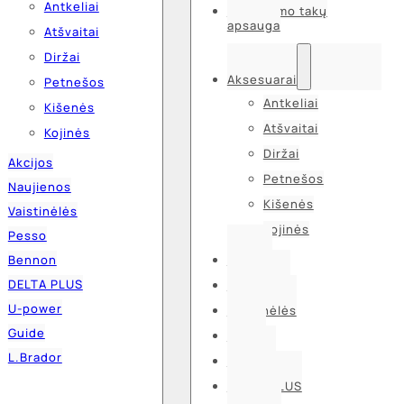
Antkeliai
Kvėpavimo takų
apsauga
Atšvaitai
Diržai
Aksesuarai
Petnešos
Antkeliai
Kišenės
Atšvaitai
Kojinės
Diržai
Akcijos
Petnešos
Naujienos
Kišenės
Vaistinėlės
Kojinės
Pesso
Bennon
Akcijos
DELTA PLUS
Naujienos
U-power
Vaistinėlės
Guide
Pesso
L.Brador
Bennon
DELTA PLUS