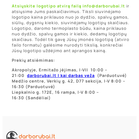
Atsiųskite logotipo atvirą failą info@darborubai.lt
ir
atsiųsime Jums paskaičiavimus. Tiksli siuvinėjamo
logotipo kaina priklauso nuo jo dydžio, spalvų gamos,
siūlių, dygsnių kiekio, siuvinėjamų logotipų skaičiaus.
Logotipo, daromo termoplasto būdu, kaina priklauso
nuo dydžio, spalvų gamos ir kiekio, dedamų logotipų
skaičiaus. Todėl tik gavę Jūsų įmonės logotipą (atviro
failo formatu) galėsime nurodyti tikslią, konkrečiai
Jūsų logotipo uždėjimo ant aprangos kainą.
Prekių atsiėmimas:
Akropolyje, Ermitažo įėjimas, I-VII 10:00 –
21:00
darborubai.lt | kai darbas veža
(Parduotuvė)
Medžio centre, Verkių g. 42, D77 sekcija, I-V 8:00 –
16:30 (Parduotuvė)
Liepkalnio g. 172E, 16 rampa,
I-V 8:00 –
16:30
(Sandėliai)