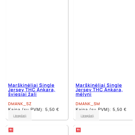
options
options
may
may
be
be
chosen
chosen
on
on
the
the
product
product
page
page
Marškinėliai Single
Marškinėliai Single
Jersey THC Ankara,
Jersey THC Ankara,
šviesiai žali
mėlyni
DMANK_SZ
DMANK_SM
Kaina (su PVM):
5,50
€
Kaina (su PVM):
5,50
€
This
This
Į krepšelį
Į krepšelį
product
product
has
has
multiple
multiple