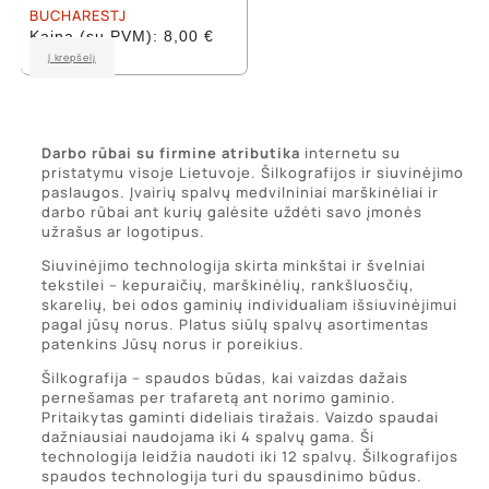
BUCHARESTJ
Kaina (su PVM):
8,00
€
This
Į krepšelį
product
has
multiple
variants.
Darbo rūbai su firmine atributika
internetu su
The
pristatymu visoje Lietuvoje. Šilkografijos ir siuvinėjimo
options
paslaugos. Įvairių spalvų medvilniniai marškinėliai ir
may
darbo rūbai ant kurių galėsite uždėti savo įmonės
be
užrašus ar logotipus.
chosen
on
Siuvinėjimo technologija skirta minkštai ir švelniai
the
tekstilei – kepuraičių, marškinėlių, rankšluosčių,
product
skarelių, bei odos gaminių individualiam išsiuvinėjimui
page
pagal jūsų norus. Platus siūlų spalvų asortimentas
patenkins Jūsų norus ir poreikius.
Šilkografija – spaudos būdas, kai vaizdas dažais
pernešamas per trafaretą ant norimo gaminio.
Pritaikytas gaminti dideliais tiražais. Vaizdo spaudai
dažniausiai naudojama iki 4 spalvų gama. Ši
technologija leidžia naudoti iki 12 spalvų. Šilkografijos
spaudos technologija turi du spausdinimo būdus.