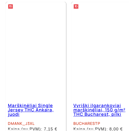
has
has
multiple
multiple
variants.
variants.
The
The
options
options
may
may
be
be
chosen
chosen
on
on
the
the
product
product
page
page
Marškinėliai Single
Vyriški ilgarankoviai
Jersey THC Ankara,
marškinėliai, 150 g/m²
juodi
THC Bucharest, pilki
DMANK_J3XL
BUCHARESTP
Kaina (su PVM):
7,15
€
Kaina (su PVM):
8,00
€