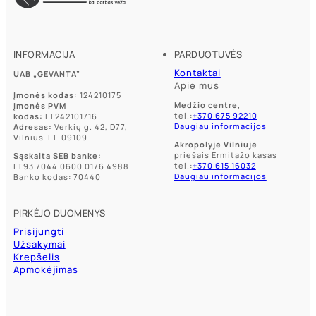
INFORMACIJA
PARDUOTUVĖS
Kontaktai
UAB „GEVANTA”
Apie mus
Įmonės kodas:
124210175
Medžio centre,
Įmonės PVM
tel.:
+370 675 92210
kodas:
LT242101716
Daugiau informacijos
Adresas:
Verkių g. 42, D77,
Vilnius LT-09109
Akropolyje Vilniuje
priešais Ermitažo kasas
Sąskaita SEB banke:
tel.:
+370 615 16032
LT93 7044 0600 0176 4988
Daugiau informacijos
Banko kodas: 70440
PIRKĖJO DUOMENYS
Prisijungti
Užsakymai
Krepšelis
Apmokėjimas