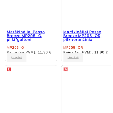
Marškinėliai Pesso
Marškinėliai Pesso
Breeze MP205_G,
Breeze MP205_OR,
pilki/geltoni
pilki/oranžiniai
MP205_G
MP205_OR
Kaina (su PVM):
11,90
€
Kaina (su PVM):
11,90
€
This
This
Į krepšelį
Į krepšelį
product
product
has
has
multiple
multiple
variants.
variants.
The
The
options
options
may
may
be
be
chosen
chosen
on
on
the
the
product
product