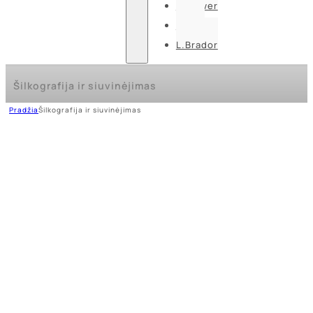
U-power
Guide
L.Brador
Šilkografija ir siuvinėjimas
Pradžia
Šilkografija ir siuvinėjimas