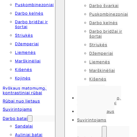
Puskombinezoniai
Darbo švarkai
Darbo kelnės
Puskombinezoniai
Darbo bridžai ir
Darbo kelnės
šortai
Darbo bridžai ir
Striukės
šortai
Džemperiai
Striukės
Liemenės
Džemperiai
Marškinėliai
Liemenės
Kišenės
Marškinėliai
Kojinės
Kišenės
Kojinės
Ryškaus matomumo,
kontrastiniai rūbai
Ryškaus matomumo,
Rūbai nuo lietaus
kontrastiniai rūbai
Suvirintojams
Rūbai nuo lietaus
Darbo batai
Suvirintojams
Sandalai
Auliniai batai