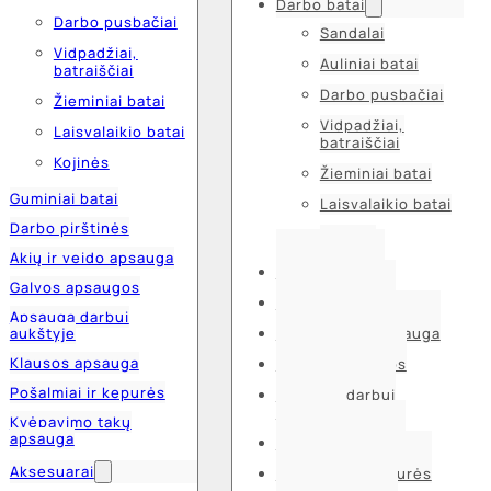
Darbo batai
Darbo pusbačiai
Sandalai
Vidpadžiai,
Auliniai batai
batraiščiai
Darbo pusbačiai
Žieminiai batai
Vidpadžiai,
Laisvalaikio batai
batraiščiai
Kojinės
Žieminiai batai
Guminiai batai
Laisvalaikio batai
Darbo pirštinės
Kojinės
Akių ir veido apsauga
Guminiai batai
Galvos apsaugos
Darbo pirštinės
Apsauga darbui
aukštyje
Akių ir veido apsauga
Klausos apsauga
Galvos apsaugos
Pošalmiai ir kepurės
Apsauga darbui
aukštyje
Kvėpavimo takų
apsauga
Klausos apsauga
Aksesuarai
Pošalmiai ir kepurės