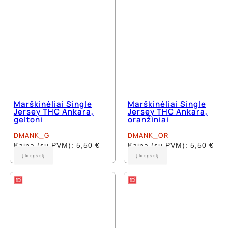
the
the
product
product
page
page
Marškinėliai Single
Marškinėliai Single
Jersey THC Ankara,
Jersey THC Ankara,
geltoni
oranžiniai
DMANK_G
DMANK_OR
Kaina (su PVM):
5,50
€
Kaina (su PVM):
5,50
€
This
This
Į krepšelį
Į krepšelį
product
product
has
has
multiple
multiple
variants.
variants.
The
The
options
options
may
may
be
be