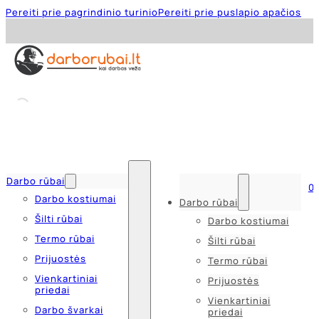
Pereiti prie pagrindinio turinio
Pereiti prie puslapio apačios
Darbo rūbai
0
Darbo kostiumai
Darbo rūbai
Šilti rūbai
Darbo kostiumai
Termo rūbai
Šilti rūbai
Prijuostės
Termo rūbai
Vienkartiniai
Prijuostės
priedai
Vienkartiniai
Darbo švarkai
priedai