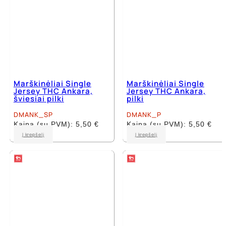
page
page
Marškinėliai Single
Marškinėliai Single
Jersey THC Ankara,
Jersey THC Ankara,
šviesiai pilki
pilki
DMANK_SP
DMANK_P
Kaina (su PVM):
5,50
€
Kaina (su PVM):
5,50
€
This
This
Į krepšelį
Į krepšelį
product
product
has
has
multiple
multiple
variants.
variants.
The
The
options
options
may
may
be
be
chosen
chosen
on
on