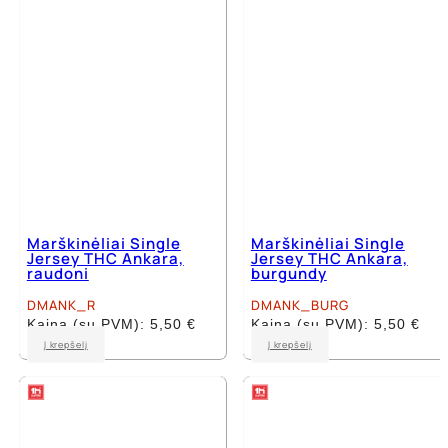
chosen
chosen
on
on
the
the
product
product
page
page
Marškinėliai Single
Marškinėliai Single
Jersey THC Ankara,
Jersey THC Ankara,
raudoni
burgundy
DMANK_R
DMANK_BURG
Kaina (su PVM):
5,50
€
Kaina (su PVM):
5,50
€
This
This
Į krepšelį
Į krepšelį
product
product
has
has
multiple
multiple
variants.
variants.
The
The