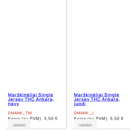
variants.
variants.
The
The
options
options
may
may
be
be
chosen
chosen
on
on
the
the
product
product
page
page
Marškinėliai Single
Marškinėliai Single
Jersey THC Ankara,
Jersey THC Ankara,
navy
juodi
DMANK_TM
DMANK_J
Kaina (su PVM):
5,50
€
Kaina (su PVM):
5,50
€
This
This
Į krepšelį
Į krepšelį
product
product