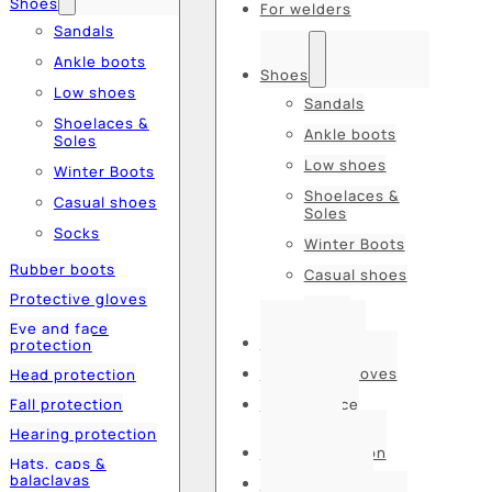
Shoes
For welders
Sandals
Ankle boots
Shoes
Low shoes
Sandals
Shoelaces &
Ankle boots
Soles
Low shoes
Winter Boots
Shoelaces &
Casual shoes
Soles
Socks
Winter Boots
Rubber boots
Casual shoes
Protective gloves
Socks
Eye and face
Rubber boots
protection
Protective gloves
Head protection
Fall protection
Eye and face
protection
Hearing protection
Head protection
Hats, caps &
balaclavas
Fall protection