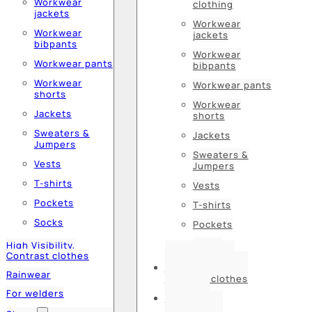
Workwear
clothing
jackets
Workwear
Workwear
jackets
bibpants
Workwear
Workwear pants
bibpants
Workwear
Workwear pants
shorts
Workwear
Jackets
shorts
Sweaters &
Jackets
Jumpers
Sweaters &
Vests
Jumpers
T-shirts
Vests
Pockets
T-shirts
Socks
Pockets
Socks
High Visibility,
Contrast clothes
High Visibility,
Rainwear
Contrast clothes
For welders
Rainwear