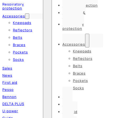
Respiratory
Hearing protection
protection
Hats, caps &
Accessories
balaclavas
Kneepads
Respiratory
protection
Reflectors
Belts
Accessories
Braces
Kneepads
Pockets
Reflectors
Socks
Belts
Sales
Braces
News
Pockets
First aid
Socks
Pesso
Bennon
Sales
DELTA PLUS
News
U-power
First aid
Guide