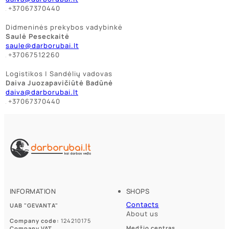
+37067370440
Didmeninės prekybos vadybinkė
Saulė Peseckaitė
saule@darborubai.lt
+37067512260
Logistikos | Sandėlių vadovas
Daiva Juozapavičiūtė Badūnė
daiva@darborubai.lt
+37067370440
INFORMATION
SHOPS
Contacts
UAB "GEVANTA"
About us
Company code:
124210175
Medžio centras
Company VAT