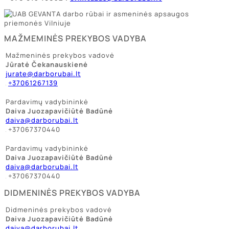
MAŽMEMINĖS PREKYBOS VADYBA
Mažmeninės prekybos vadovė
Jūratė Čekanauskienė
jurate@darborubai.lt
+37061267139
Pardavimų vadybininkė
Daiva Juozapavičiūtė Badūnė
daiva@darborubai.lt
+37067370440
Pardavimų vadybininkė
Daiva Juozapavičiūtė Badūnė
daiva@darborubai.lt
+37067370440
DIDMENINĖS PREKYBOS VADYBA
Didmeninės prekybos vadovė
Daiva Juozapavičiūtė Badūnė
daiva@darborubai.lt