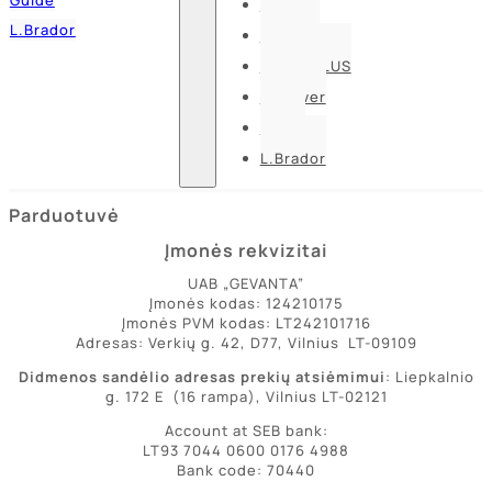
Pesso
L.Brador
Bennon
DELTA PLUS
U-power
Guide
L.Brador
Parduotuvė
Įmonės rekvizitai
UAB „GEVANTA”
Įmonės kodas: 124210175
Įmonės PVM kodas: LT242101716
Adresas: Verkių g. 42, D77, Vilnius LT-09109
Didmenos sandėlio adresas prekių atsiėmimui
: Liepkalnio
g. 172 E (16 rampa), Vilnius LT-02121
Account at SEB bank:
LT93 7044 0600 0176 4988
Bank code: 70440