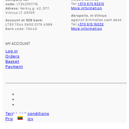
Tel:
+370 675 92210
code:
LT242101716
More information
Adress:
Verkių g. 42, D77,
Vilnius LT-09109
Akropolis, in Vilnius
against Ermitažas cash desk
Account at SEB bank:
Tel:
+370 615 16032
LT93 7044 0600 0176 4988
More information
Bank code: 70440
MY ACCOUNT
Log in
Orders
Basket
Payment
Terms and conditions
Privacy policy
Delivery