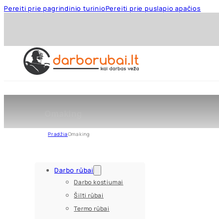
Pereiti prie pagrindinio turinio
Pereiti prie puslapio apačios
Omaking
Pradžia
Omaking
Darbo rūbai
Darbo kostiumai
Šilti rūbai
Termo rūbai