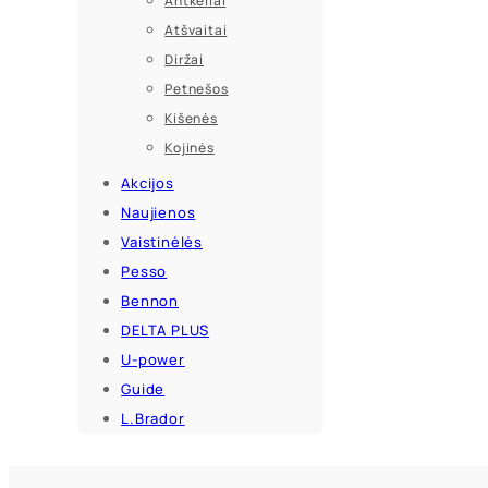
Antkeliai
Atšvaitai
Diržai
Petnešos
Kišenės
Kojinės
Akcijos
Naujienos
Vaistinėlės
Pesso
Bennon
DELTA PLUS
U-power
Guide
L.Brador