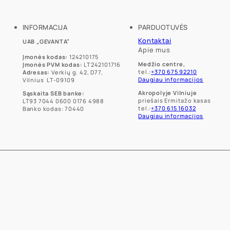
INFORMACIJA
PARDUOTUVĖS
Kontaktai
UAB „GEVANTA”
Apie mus
Įmonės kodas:
124210175
Medžio centre,
Įmonės PVM kodas:
LT242101716
tel.:
+370 675 92210
Adresas:
Verkių g. 42, D77,
Daugiau informacijos
Vilnius LT-09109
Akropolyje Vilniuje
Sąskaita SEB banke:
priešais Ermitažo kasas
LT93 7044 0600 0176 4988
tel.:
+370 615 16032
Banko kodas: 70440
Daugiau informacijos