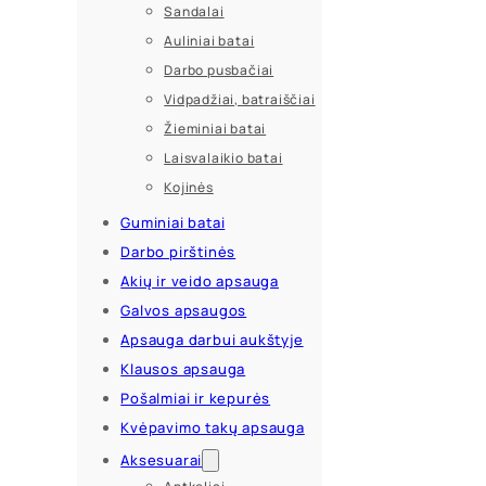
Sandalai
Auliniai batai
Darbo pusbačiai
Vidpadžiai, batraiščiai
Žieminiai batai
Laisvalaikio batai
Kojinės
Guminiai batai
Darbo pirštinės
Akių ir veido apsauga
Galvos apsaugos
Apsauga darbui aukštyje
Klausos apsauga
Pošalmiai ir kepurės
Kvėpavimo takų apsauga
Aksesuarai