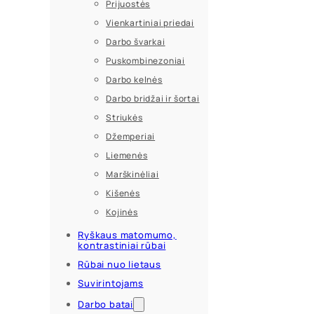
Prijuostės
Vienkartiniai priedai
Darbo švarkai
Puskombinezoniai
Darbo kelnės
Darbo bridžai ir šortai
Striukės
Džemperiai
Liemenės
Marškinėliai
Kišenės
Kojinės
Ryškaus matomumo,
kontrastiniai rūbai
Rūbai nuo lietaus
Suvirintojams
Darbo batai