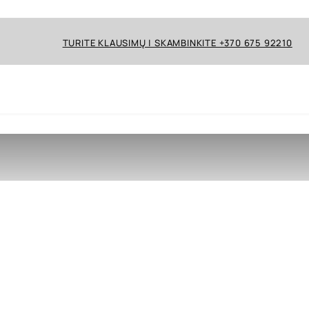
TURITE KLAUSIMŲ | SKAMBINKITE +370 675 92210