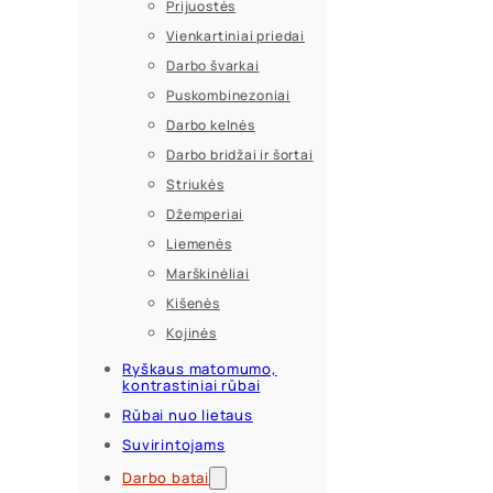
Prijuostės
Vienkartiniai priedai
Darbo švarkai
Puskombinezoniai
Darbo kelnės
Darbo bridžai ir šortai
Striukės
Džemperiai
Liemenės
Marškinėliai
Kišenės
Kojinės
Ryškaus matomumo,
kontrastiniai rūbai
Rūbai nuo lietaus
Suvirintojams
Darbo batai