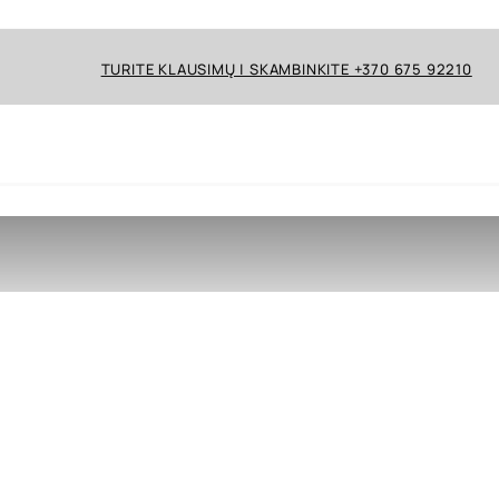
TURITE KLAUSIMŲ | SKAMBINKITE +370 675 92210