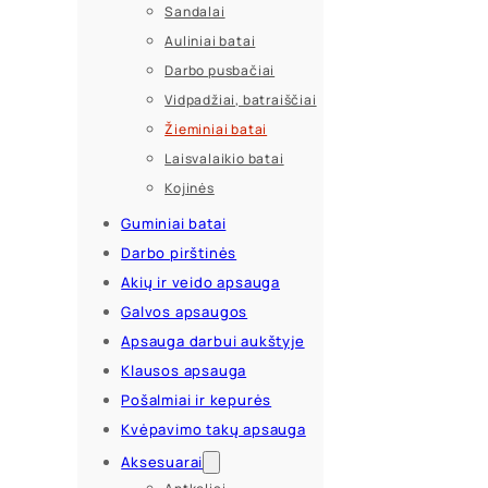
Sandalai
Auliniai batai
Darbo pusbačiai
Vidpadžiai, batraiščiai
Žieminiai batai
Laisvalaikio batai
Kojinės
Guminiai batai
Darbo pirštinės
Akių ir veido apsauga
Galvos apsaugos
Apsauga darbui aukštyje
Klausos apsauga
Pošalmiai ir kepurės
Kvėpavimo takų apsauga
Aksesuarai