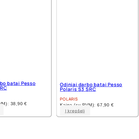
rbo batai Pesso
Odiniai darbo batai Pesso
SRC
Polaris S3 SRC
POLARIS
PVM):
38,90
€
Kaina (su PVM):
67,90
€
This
This
Į krepšelį
product
product
has
has
multiple
multiple
variants.
variants.
The
The