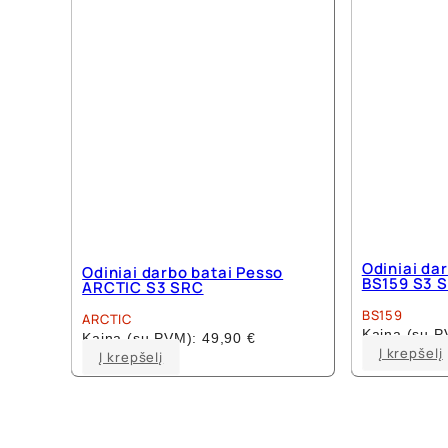
Odiniai da
Odiniai darbo batai Pesso
BS159 S3 
ARCTIC S3 SRC
BS159
ARCTIC
Kaina (su 
Kaina (su PVM):
49,90
€
Į krepšelį
This
Į krepšelį
product
has
multiple
variants.
The