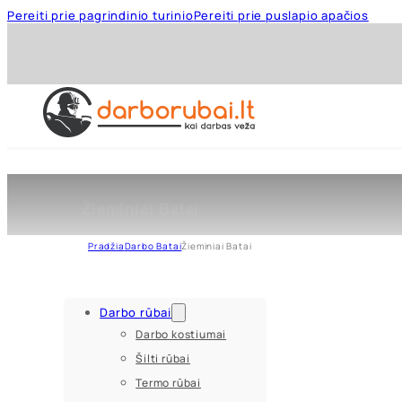
Pereiti prie pagrindinio turinio
Pereiti prie puslapio apačios
Žieminiai Batai
Pradžia
Darbo Batai
Žieminiai Batai
Darbo rūbai
Darbo kostiumai
Šilti rūbai
Termo rūbai