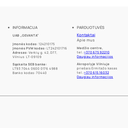
options
options
may
may
be
be
chosen
chosen
on
on
INFORMACIJA
PARDUOTUVĖS
the
the
product
Kontaktai
product
UAB „GEVANTA”
page
Apie mus
page
Įmonės kodas:
124210175
Medžio centre,
Įmonės PVM kodas:
LT242101716
tel.:
+370 675 92210
Adresas:
Verkių g. 42, D77,
Daugiau informacijos
Vilnius LT-09109
Akropolyje Vilniuje
Sąskaita SEB banke:
priešais Ermitažo kasas
LT93 7044 0600 0176 4988
tel.:
+370 615 16032
Banko kodas: 70440
Daugiau informacijos