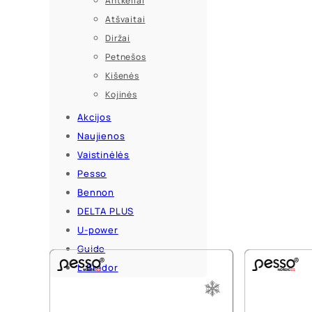
Antkeliai
Atšvaitai
Diržai
Petnešos
Kišenės
Kojinės
Akcijos
Naujienos
Vaistinėlės
Pesso
Bennon
DELTA PLUS
U-power
Guide
L.Brador