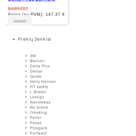
BARRIER3
Kaina (su PVM):
147,37
€
Į krepšelį
Prekių ženklai
3M
Bennon
Delta Plus
Demar
Guide
Helly Hansen
HT safety
L.Brador
Lemigo
Nanotekas
No brand
Omaking
Peltor
Pesso
Polygard
Portwest