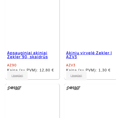
Apsauginiai akiniai
Akinių virvelė Zekler |
Zekler 90, skaidrūs
AZV3
AZ90
AZV3
Kaina (su PVM):
12,80
€
Kaina (su PVM):
1,30
€
Į krepšelį
Į krepšelį