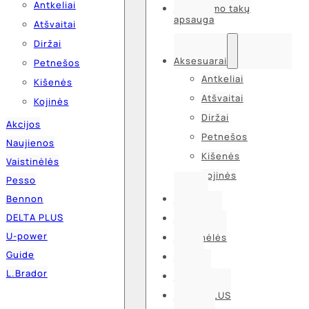
Antkeliai
Kvėpavimo takų
apsauga
Atšvaitai
Diržai
Aksesuarai
Petnešos
Antkeliai
Kišenės
Atšvaitai
Kojinės
Diržai
Akcijos
Petnešos
Naujienos
Kišenės
Vaistinėlės
Kojinės
Pesso
Bennon
Akcijos
DELTA PLUS
Naujienos
U-power
Vaistinėlės
Guide
Pesso
L.Brador
Bennon
DELTA PLUS