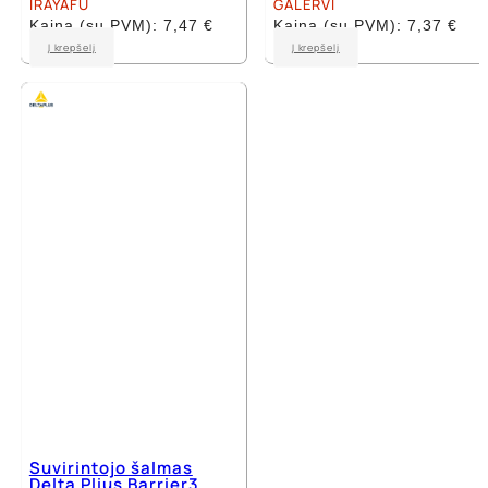
IRAYAFU
GALERVI
Kaina (su PVM):
7,47
€
Kaina (su PVM):
7,37
€
Į krepšelį
Į krepšelį
Suvirintojo šalmas
Delta Plius Barrier3