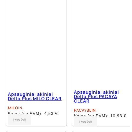
Apsauginiai akiniai
Apsauginiai akiniai
Delta Plus PACAYA
Delta Plus MILO CLEAR
CLEAR
MILOIN
PACAYBLIN
Kaina (su PVM):
4,53
€
Kaina (su PVM):
10,93
€
Į krepšelį
Į krepšelį