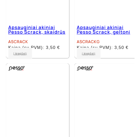
Apsauginiai akiniai
Apsauginiai akiniai
Pesso Scrack, skaidrūs
Pesso Scrack, geltoni
ASCRACK
ASCRACKG
Kaina (su PVM):
3,50
€
Kaina (su PVM):
3,50
€
Į krepšelį
Į krepšelį