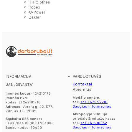
TH Clothes
Topex
U-Power
Zekler
INFORMACIJA
PARDUOTUVĖS
Kontaktai
UAB „GEVANTA”
Apie mus
Įmonės kodas:
124210175
Medžio centre,
Įmonės PVM
tel.:
+370 675 92210
kodas:
LT242101716
Daugiau informacijos
Adresas:
Verkių g. 42, D77,
Vilnius LT-09109
Akropolyje Vilniuje
priešais Ermitažo kasas
Sąskaita SEB banke:
tel.:
+370 615 16032
LT93 7044 0600 0176 4988
Daugiau informacijos
Banko kodas: 70440