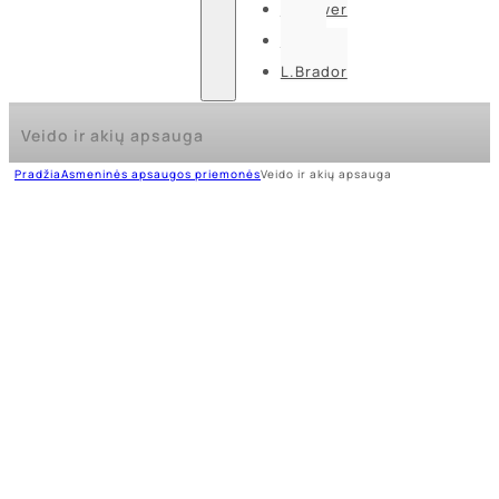
U-power
Guide
L.Brador
Veido ir akių apsauga
Pradžia
Asmeninės apsaugos priemonės
Veido ir akių apsauga