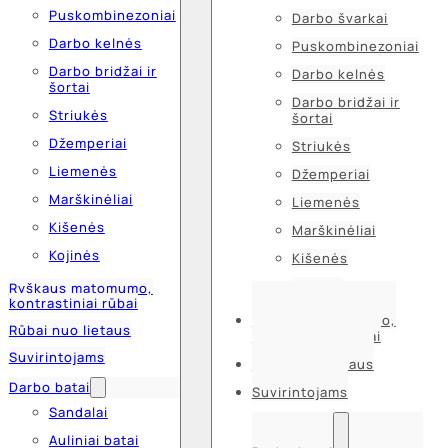
Puskombinezoniai
Darbo švarkai
Darbo kelnės
Puskombinezoniai
Darbo bridžai ir
Darbo kelnės
šortai
Darbo bridžai ir
Striukės
šortai
Džemperiai
Striukės
Liemenės
Džemperiai
Marškinėliai
Liemenės
Kišenės
Marškinėliai
Kojinės
Kišenės
Kojinės
Ryškaus matomumo,
kontrastiniai rūbai
Ryškaus matomumo,
Rūbai nuo lietaus
kontrastiniai rūbai
Suvirintojams
Rūbai nuo lietaus
Darbo batai
Suvirintojams
Sandalai
Auliniai batai