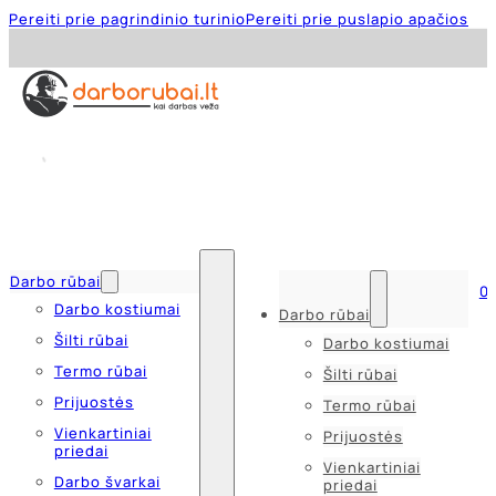
Pereiti prie pagrindinio turinio
Pereiti prie puslapio apačios
Darbo rūbai
0
Darbo kostiumai
Darbo rūbai
Šilti rūbai
Darbo kostiumai
Termo rūbai
Šilti rūbai
Prijuostės
Termo rūbai
Vienkartiniai
Prijuostės
priedai
Vienkartiniai
Darbo švarkai
priedai