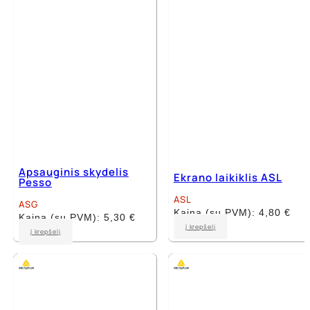
Apsauginis skydelis
Ekrano laikiklis ASL
Pesso
ASL
ASG
Kaina (su PVM):
4,80
€
Kaina (su PVM):
5,30
€
Į krepšelį
Į krepšelį