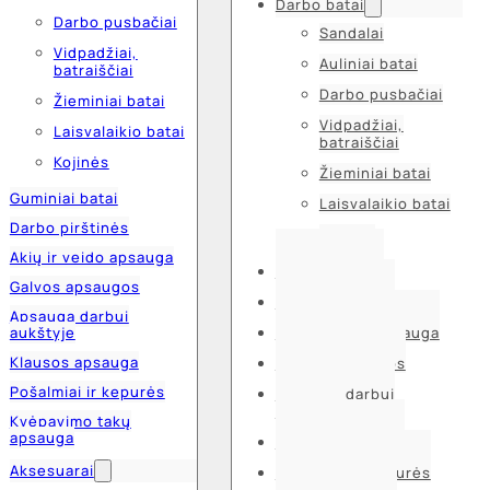
Darbo batai
Darbo pusbačiai
Sandalai
Vidpadžiai,
Auliniai batai
batraiščiai
Darbo pusbačiai
Žieminiai batai
Vidpadžiai,
Laisvalaikio batai
batraiščiai
Kojinės
Žieminiai batai
Guminiai batai
Laisvalaikio batai
Darbo pirštinės
Kojinės
Akių ir veido apsauga
Guminiai batai
Galvos apsaugos
Darbo pirštinės
Apsauga darbui
aukštyje
Akių ir veido apsauga
Klausos apsauga
Galvos apsaugos
Pošalmiai ir kepurės
Apsauga darbui
aukštyje
Kvėpavimo takų
apsauga
Klausos apsauga
Aksesuarai
Pošalmiai ir kepurės