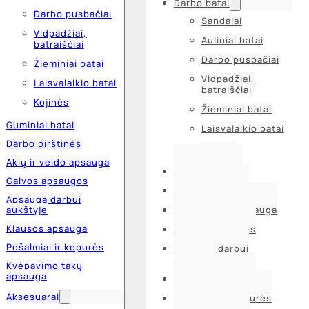
Darbo batai
Darbo pusbačiai
Sandalai
Vidpadžiai,
Auliniai batai
batraiščiai
Darbo pusbačiai
Žieminiai batai
Vidpadžiai,
Laisvalaikio batai
batraiščiai
Kojinės
Žieminiai batai
Guminiai batai
Laisvalaikio batai
Darbo pirštinės
Kojinės
Akių ir veido apsauga
Guminiai batai
Galvos apsaugos
Darbo pirštinės
Apsauga darbui
aukštyje
Akių ir veido apsauga
Klausos apsauga
Galvos apsaugos
Pošalmiai ir kepurės
Apsauga darbui
aukštyje
Kvėpavimo takų
apsauga
Klausos apsauga
Aksesuarai
Pošalmiai ir kepurės