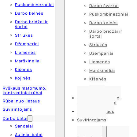
Puskombinezoniai
Darbo švarkai
Darbo kelnės
Puskombinezoniai
Darbo bridžai ir
Darbo kelnės
šortai
Darbo bridžai ir
Striukės
šortai
Džemperiai
Striukės
Liemenės
Džemperiai
Marškinėliai
Liemenės
Kišenės
Marškinėliai
Kojinės
Kišenės
Kojinės
Ryškaus matomumo,
kontrastiniai rūbai
Ryškaus matomumo,
Rūbai nuo lietaus
kontrastiniai rūbai
Suvirintojams
Rūbai nuo lietaus
Darbo batai
Suvirintojams
Sandalai
Auliniai batai