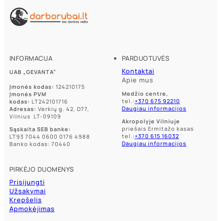
variants.
variants.
The
The
options
options
may
may
be
be
chosen
chosen
on
on
INFORMACIJA
PARDUOTUVĖS
the
the
product
Kontaktai
product
UAB „GEVANTA”
page
Apie mus
page
Įmonės kodas:
124210175
Medžio centre,
Įmonės PVM
tel.:
+370 675 92210
kodas:
LT242101716
Daugiau informacijos
Adresas:
Verkių g. 42, D77,
Vilnius LT-09109
Akropolyje Vilniuje
priešais Ermitažo kasas
Sąskaita SEB banke:
tel.:
+370 615 16032
LT93 7044 0600 0176 4988
Daugiau informacijos
Banko kodas: 70440
PIRKĖJO DUOMENYS
Prisijungti
Užsakymai
Krepšelis
Apmokėjimas