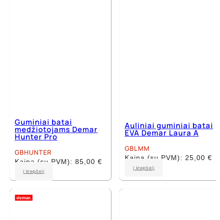
chosen
chosen
on
on
the
the
product
product
page
page
Guminiai batai
Auliniai guminiai batai
medžiotojams Demar
EVA Demar Laura A
Hunter Pro
GBLMM
GBHUNTER
Kaina (su PVM):
25,00
€
Kaina (su PVM):
85,00
€
This
Į krepšelį
This
Į krepšelį
product
product
has
has
multiple
multiple
variants.
variants.
The
The
options