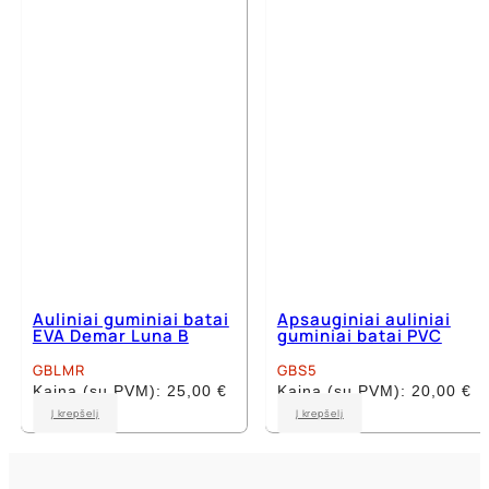
options
may
may
be
be
chosen
chosen
on
on
the
the
product
product
page
page
Auliniai guminiai batai
Apsauginiai auliniai
EVA Demar Luna B
guminiai batai PVC
GBLMR
GBS5
Kaina (su PVM):
25,00
€
Kaina (su PVM):
20,00
€
This
This
Į krepšelį
Į krepšelį
product
product
has
has
multiple
multiple