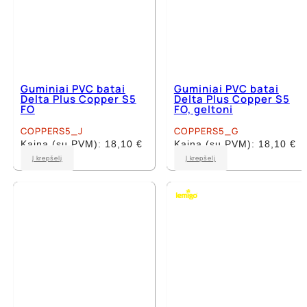
Guminiai PVC batai
Guminiai PVC batai
Delta Plus Copper S5
Delta Plus Copper S5
FO
FO, geltoni
COPPERS5_J
COPPERS5_G
Kaina (su PVM):
18,10
€
Kaina (su PVM):
18,10
€
This
This
Į krepšelį
Į krepšelį
product
product
has
has
multiple
multiple
variants.
variants.
The
The
options
options
may
may
be
be
chosen
chosen
on
on
the
the
product
product