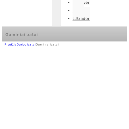
U-power
Guide
L.Brador
Guminiai batai
Pradžia
Darbo batai
Guminiai batai