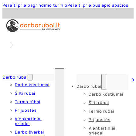
Pereiti prie pagrindinio turinio
Pereiti prie puslapio apačios
Darbo rūbai
0
Darbo kostiumai
Darbo rūbai
Šilti rūbai
Darbo kostiumai
Termo rūbai
Šilti rūbai
Prijuostės
Termo rūbai
Vienkartiniai
Prijuostės
priedai
Vienkartiniai
Darbo švarkai
priedai