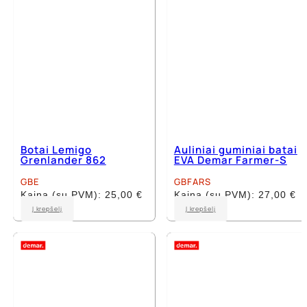
on
the
the
product
product
page
page
Botai Lemigo
Auliniai guminiai batai
Grenlander 862
EVA Demar Farmer-S
GBE
GBFARS
Kaina (su PVM):
25,00
€
Kaina (su PVM):
27,00
€
This
This
Į krepšelį
Į krepšelį
product
product
has
has
multiple
multiple
variants.
variants.
The
The
options
options
may
may
be
be