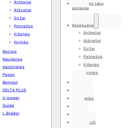
Antkeliai
Kvėpavimo takų
apsauga
Atšvaitai
Diržai
Aksesuarai
Petnešos
Antkeliai
Kišenės
Atšvaitai
Kojinės
Diržai
Akcijos
Petnešos
Naujienos
Kišenės
Vaistinėlės
Kojinės
Pesso
Bennon
Akcijos
DELTA PLUS
Naujienos
U-power
Vaistinėlės
Guide
Pesso
L.Brador
Bennon
DELTA PLUS