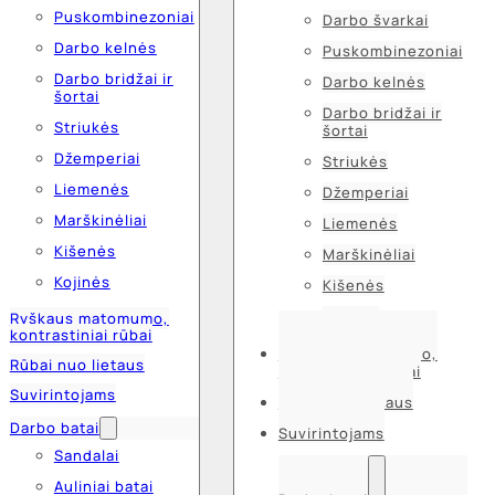
Puskombinezoniai
Darbo švarkai
Darbo kelnės
Puskombinezoniai
Darbo bridžai ir
Darbo kelnės
šortai
Darbo bridžai ir
Striukės
šortai
Džemperiai
Striukės
Liemenės
Džemperiai
Marškinėliai
Liemenės
Kišenės
Marškinėliai
Kojinės
Kišenės
Kojinės
Ryškaus matomumo,
kontrastiniai rūbai
Ryškaus matomumo,
Rūbai nuo lietaus
kontrastiniai rūbai
Suvirintojams
Rūbai nuo lietaus
Darbo batai
Suvirintojams
Sandalai
Auliniai batai