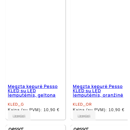
Megzta kepurė Pesso
Megzta kepurė Pesso
KLED su LED
KLED su LED
lemputėmis, geltona
lemputėmis, oranžinė
KLED_G
KLED_OR
Kaina (su PVM):
10,90
€
Kaina (su PVM):
10,90
€
Į krepšelį
Į krepšelį