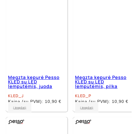
Megzta kepurė Pesso
Megzta kepurė Pesso
KLED su LED
KLED su LED
lemputėmis, juoda
lemputėmis, pilka
KLED_J
KLED_P
Kaina (su PVM):
10,90
€
Kaina (su PVM):
10,90
€
Į krepšelį
Į krepšelį