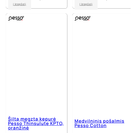
Į krepšelį
Į krepšelį
Šilta megzta kepurė
Medvilninis pošalmis
Pesso Thinsulute KPTO,
Pesso Cotton
oranžinė