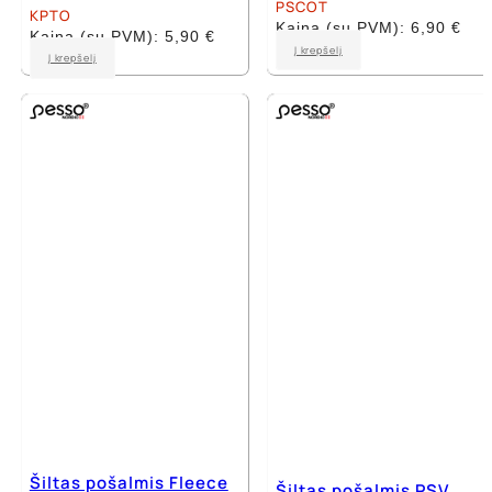
PSCOT
KPTO
Kaina (su PVM):
6,90
€
Kaina (su PVM):
5,90
€
Į krepšelį
Į krepšelį
Šiltas pošalmis Fleece
Šiltas pošalmis PSV