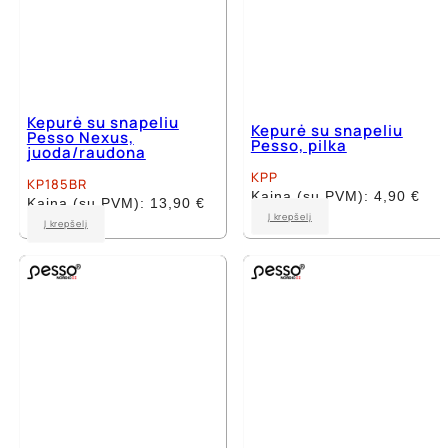
Kepurė su snapeliu
Kepurė su snapeliu
Pesso Nexus,
Pesso, pilka
juoda/raudona
KPP
KP185BR
Kaina (su PVM):
4,90
€
Kaina (su PVM):
13,90
€
Į krepšelį
Į krepšelį