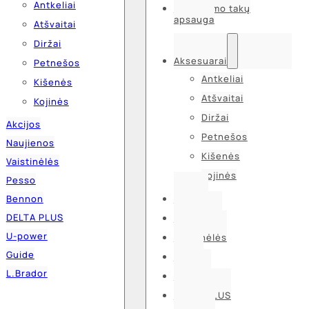
Antkeliai
Kvėpavimo takų
apsauga
Atšvaitai
Diržai
Aksesuarai
Petnešos
Antkeliai
Kišenės
Atšvaitai
Kojinės
Diržai
Akcijos
Petnešos
Naujienos
Kišenės
Vaistinėlės
Kojinės
Pesso
Bennon
Akcijos
DELTA PLUS
Naujienos
U-power
Vaistinėlės
Guide
Pesso
L.Brador
Bennon
DELTA PLUS