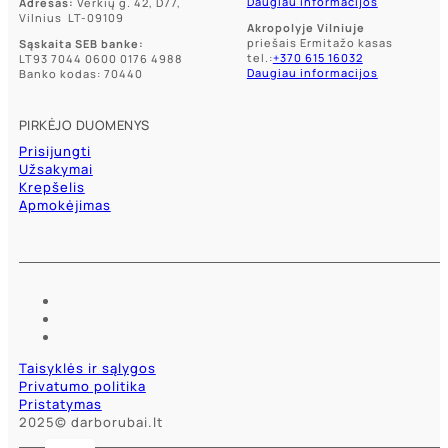
Daugiau informacijos
Adresas:
Verkių g. 42, D77,
Vilnius LT-09109
Akropolyje Vilniuje
priešais Ermitažo kasas
Sąskaita SEB banke:
tel.:
+370 615 16032
LT93 7044 0600 0176 4988
Daugiau informacijos
Banko kodas: 70440
PIRKĖJO DUOMENYS
Prisijungti
Užsakymai
Krepšelis
Apmokėjimas
Taisyklės ir sąlygos
Privatumo politika
Pristatymas
2025© darborubai.lt