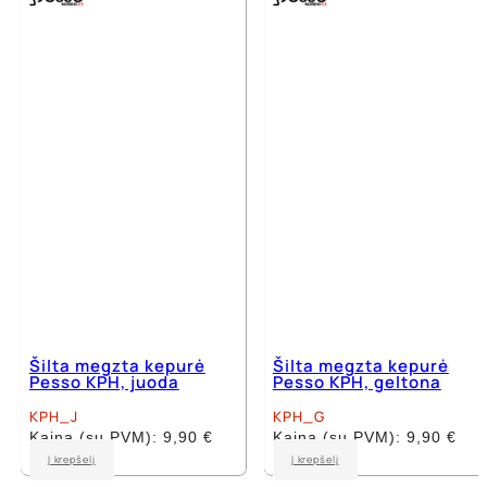
Šilta megzta kepurė
Šilta megzta kepurė
Pesso KPH, juoda
Pesso KPH, geltona
KPH_J
KPH_G
Kaina (su PVM):
9,90
€
Kaina (su PVM):
9,90
€
Į krepšelį
Į krepšelį