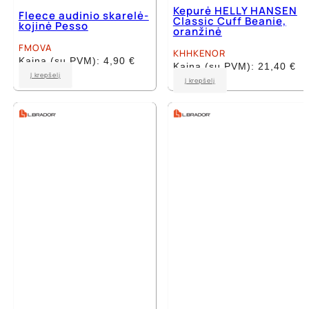
Kepurė HELLY HANSEN
Fleece audinio skarelė-
Classic Cuff Beanie,
kojinė Pesso
oranžinė
FMOVA
KHHKENOR
Kaina (su PVM):
4,90
€
Kaina (su PVM):
21,40
€
Į krepšelį
Į krepšelį