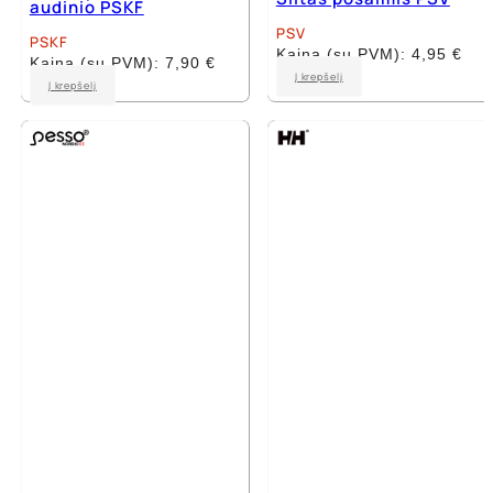
audinio PSKF
PSV
PSKF
Kaina (su PVM):
4,95
€
Kaina (su PVM):
7,90
€
Į krepšelį
Į krepšelį