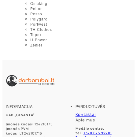
Omaking
Peltor
Pesso
Polygard
Portwest
TH Clothes
Topex
U-Power
Zekler
INFORMACIJA
PARDUOTUVĖS
Kontaktai
UAB „GEVANTA”
Apie mus
Įmonės kodas:
124210175
Medžio centre,
Įmonės PVM
tel.:
+370 675 92210
kodas:
LT242101716