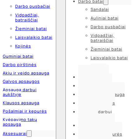
Darbo batai
Darbo pusbačiai
Sandalai
Vidpadžiai,
Auliniai batai
batraiščiai
Darbo pusbačiai
Žieminiai batai
Vidpadžiai,
Laisvalaikio batai
batraiščiai
Kojinės
Žieminiai batai
Guminiai batai
Laisvalaikio batai
Darbo pirštinės
Kojinės
Akių ir veido apsauga
Guminiai batai
Galvos apsaugos
Darbo pirštinės
Apsauga darbui
aukštyje
Akių ir veido apsauga
Klausos apsauga
Galvos apsaugos
Pošalmiai ir kepurės
Apsauga darbui
aukštyje
Kvėpavimo takų
apsauga
Klausos apsauga
Aksesuarai
Pošalmiai ir kepurės