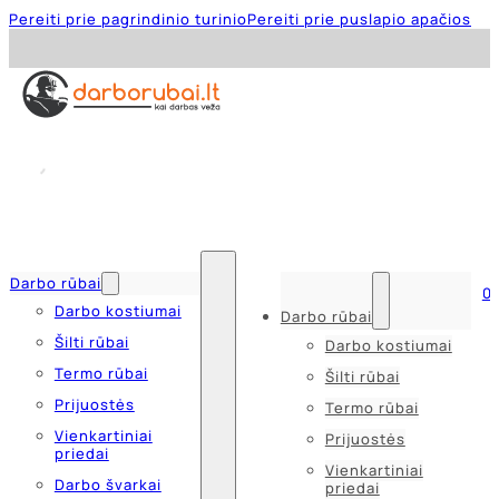
Pereiti prie pagrindinio turinio
Pereiti prie puslapio apačios
Darbo rūbai
0
Darbo kostiumai
Darbo rūbai
Šilti rūbai
Darbo kostiumai
Termo rūbai
Šilti rūbai
Prijuostės
Termo rūbai
Vienkartiniai
Prijuostės
priedai
Vienkartiniai
Darbo švarkai
priedai