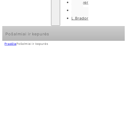
U-power
Guide
L.Brador
Pošalmiai ir kepurės
Pradžia
Pošalmiai ir kepurės