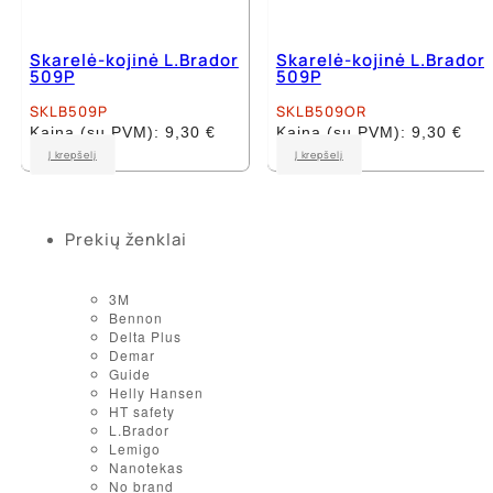
Skarelė-kojinė L.Brador
Skarelė-kojinė L.Brador
509P
509P
SKLB509P
SKLB509OR
Kaina (su PVM):
9,30
€
Kaina (su PVM):
9,30
€
Į krepšelį
Į krepšelį
Prekių ženklai
3M
Bennon
Delta Plus
Demar
Guide
Helly Hansen
HT safety
L.Brador
Lemigo
Nanotekas
No brand