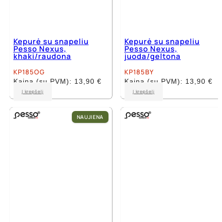
Kepurė su snapeliu
Kepurė su snapeliu
Pesso Nexus,
Pesso Nexus,
khaki/raudona
juoda/geltona
KP185OG
KP185BY
Kaina (su PVM):
13,90
€
Kaina (su PVM):
13,90
€
Į krepšelį
Į krepšelį
NAUJIENA