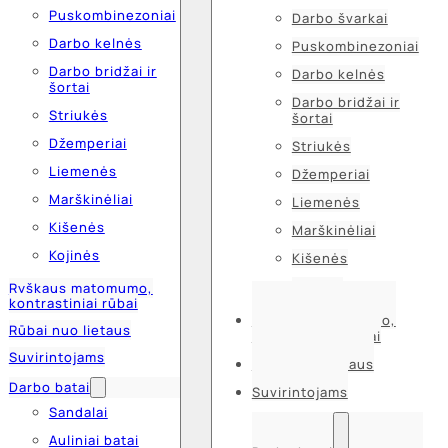
Puskombinezoniai
Darbo švarkai
Darbo kelnės
Puskombinezoniai
Darbo bridžai ir
Darbo kelnės
šortai
Darbo bridžai ir
Striukės
šortai
Džemperiai
Striukės
Liemenės
Džemperiai
Marškinėliai
Liemenės
Kišenės
Marškinėliai
Kojinės
Kišenės
Kojinės
Ryškaus matomumo,
kontrastiniai rūbai
Ryškaus matomumo,
Rūbai nuo lietaus
kontrastiniai rūbai
Suvirintojams
Rūbai nuo lietaus
Darbo batai
Suvirintojams
Sandalai
Auliniai batai