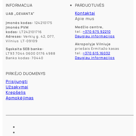
INFORMACIJA
PARDUOTUVĖS
Kontaktai
UAB „GEVANTA”
Apie mus
Įmonės kodas:
124210175
Medžio centre,
Įmonės PVM
tel.:
+370 675 92210
kodas:
LT242101716
Daugiau informacijos
Adresas:
Verkių g. 42, D77,
Vilnius LT-09109
Akropolyje Vilniuje
priešais Ermitažo kasas
Sąskaita SEB banke:
tel.:
+370 615 16032
LT93 7044 0600 0176 4988
Daugiau informacijos
Banko kodas: 70440
PIRKĖJO DUOMENYS
Prisijungti
Užsakymai
Krepšelis
Apmokėjimas