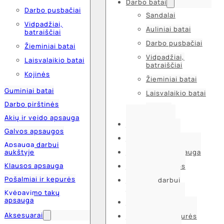
Darbo batai
Darbo pusbačiai
Sandalai
Vidpadžiai,
Auliniai batai
batraiščiai
Darbo pusbačiai
Žieminiai batai
Vidpadžiai,
Laisvalaikio batai
batraiščiai
Kojinės
Žieminiai batai
Guminiai batai
Laisvalaikio batai
Darbo pirštinės
Kojinės
Akių ir veido apsauga
Guminiai batai
Galvos apsaugos
Darbo pirštinės
Apsauga darbui
aukštyje
Akių ir veido apsauga
Klausos apsauga
Galvos apsaugos
Pošalmiai ir kepurės
Apsauga darbui
aukštyje
Kvėpavimo takų
apsauga
Klausos apsauga
Aksesuarai
Pošalmiai ir kepurės