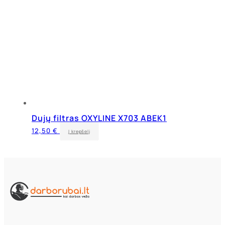
Dujų filtras OXYLINE X703 ABEK1
12,50
€
Į krepšelį