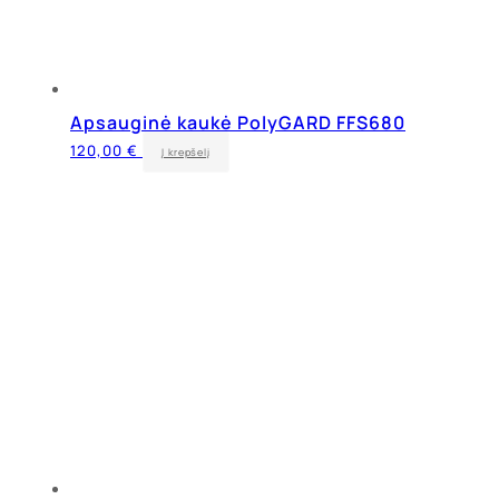
Apsauginė kaukė PolyGARD FFS680
120,00
€
Į krepšelį