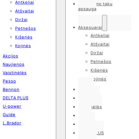
Antkeliai
Kvėpavimo takų
apsauga
Atšvaitai
Diržai
Aksesuarai
Petnešos
Antkeliai
Kišenės
Atšvaitai
Kojinės
Diržai
Akcijos
Petnešos
Naujienos
Kišenės
Vaistinėlės
Kojinės
Pesso
Bennon
Akcijos
DELTA PLUS
Naujienos
U-power
Vaistinėlės
Guide
Pesso
L.Brador
Bennon
DELTA PLUS