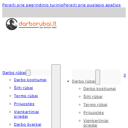
Pereiti prie pagrindinio turinio
Pereiti prie puslapio apačios
Darbo rūbai
0
Darbo kostiumai
Darbo rūbai
Šilti rūbai
Darbo kostiumai
Termo rūbai
Šilti rūbai
Prijuostės
Termo rūbai
Vienkartiniai
Prijuostės
priedai
Vienkartiniai
Darbo švarkai
priedai