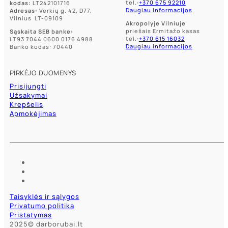
tel.:
+370 675 92210
kodas:
LT242101716
Daugiau informacijos
Adresas:
Verkių g. 42, D77,
Vilnius LT-09109
Akropolyje Vilniuje
priešais Ermitažo kasas
Sąskaita SEB banke:
tel.:
+370 615 16032
LT93 7044 0600 0176 4988
Daugiau informacijos
Banko kodas: 70440
PIRKĖJO DUOMENYS
Prisijungti
Užsakymai
Krepšelis
Apmokėjimas
Taisyklės ir sąlygos
Privatumo politika
Pristatymas
2025© darborubai.lt