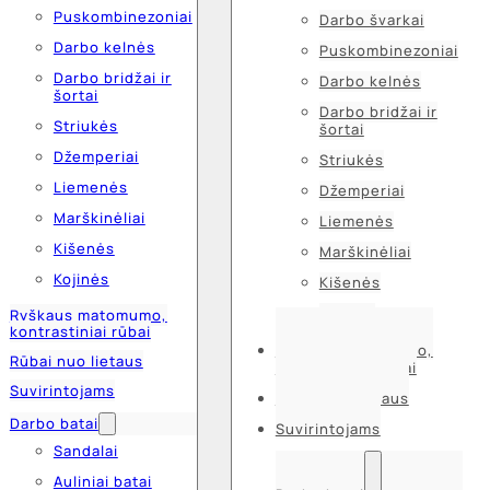
Puskombinezoniai
Darbo švarkai
Darbo kelnės
Puskombinezoniai
Darbo bridžai ir
Darbo kelnės
šortai
Darbo bridžai ir
Striukės
šortai
Džemperiai
Striukės
Liemenės
Džemperiai
Marškinėliai
Liemenės
Kišenės
Marškinėliai
Kojinės
Kišenės
Kojinės
Ryškaus matomumo,
kontrastiniai rūbai
Ryškaus matomumo,
Rūbai nuo lietaus
kontrastiniai rūbai
Suvirintojams
Rūbai nuo lietaus
Darbo batai
Suvirintojams
Sandalai
Auliniai batai