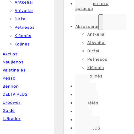
Antkeliai
Kvėpavimo takų
apsauga
Atšvaitai
Diržai
Aksesuarai
Petnešos
Antkeliai
Kišenės
Atšvaitai
Kojinės
Diržai
Akcijos
Petnešos
Naujienos
Kišenės
Vaistinėlės
Kojinės
Pesso
Bennon
Akcijos
DELTA PLUS
Naujienos
U-power
Vaistinėlės
Guide
Pesso
L.Brador
Bennon
DELTA PLUS