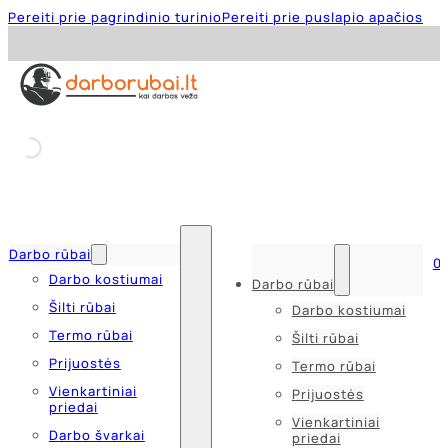
Pereiti prie pagrindinio turinio
Pereiti prie puslapio apačios
Darbo rūbai
0
Darbo kostiumai
Darbo rūbai
Šilti rūbai
Darbo kostiumai
Termo rūbai
Šilti rūbai
Prijuostės
Termo rūbai
Vienkartiniai
Prijuostės
priedai
Vienkartiniai
Darbo švarkai
priedai