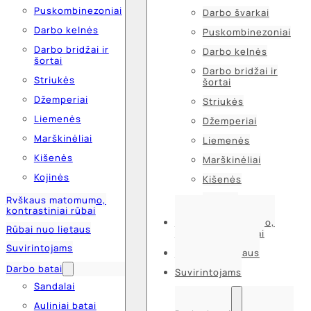
Puskombinezoniai
Darbo švarkai
Darbo kelnės
Puskombinezoniai
Darbo bridžai ir
Darbo kelnės
šortai
Darbo bridžai ir
Striukės
šortai
Džemperiai
Striukės
Liemenės
Džemperiai
Marškinėliai
Liemenės
Kišenės
Marškinėliai
Kojinės
Kišenės
Kojinės
Ryškaus matomumo,
kontrastiniai rūbai
Ryškaus matomumo,
Rūbai nuo lietaus
kontrastiniai rūbai
Suvirintojams
Rūbai nuo lietaus
Darbo batai
Suvirintojams
Sandalai
Auliniai batai