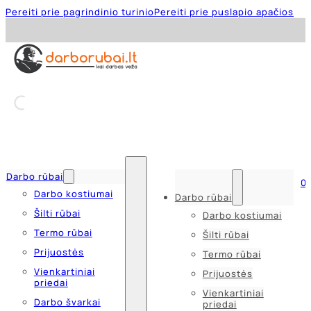
Pereiti prie pagrindinio turinio
Pereiti prie puslapio apačios
Darbo rūbai
0
Darbo kostiumai
Darbo rūbai
Šilti rūbai
Darbo kostiumai
Termo rūbai
Šilti rūbai
Prijuostės
Termo rūbai
Vienkartiniai
Prijuostės
priedai
Vienkartiniai
Darbo švarkai
priedai