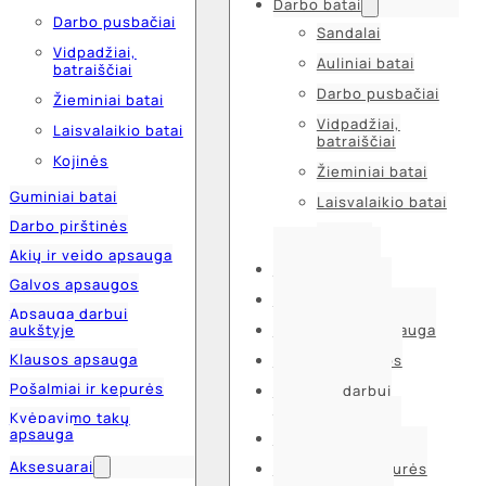
Darbo batai
Darbo pusbačiai
Sandalai
Vidpadžiai,
Auliniai batai
batraiščiai
Darbo pusbačiai
Žieminiai batai
Vidpadžiai,
Laisvalaikio batai
batraiščiai
Kojinės
Žieminiai batai
Guminiai batai
Laisvalaikio batai
Darbo pirštinės
Kojinės
Akių ir veido apsauga
Guminiai batai
Galvos apsaugos
Darbo pirštinės
Apsauga darbui
aukštyje
Akių ir veido apsauga
Klausos apsauga
Galvos apsaugos
Pošalmiai ir kepurės
Apsauga darbui
aukštyje
Kvėpavimo takų
apsauga
Klausos apsauga
Aksesuarai
Pošalmiai ir kepurės