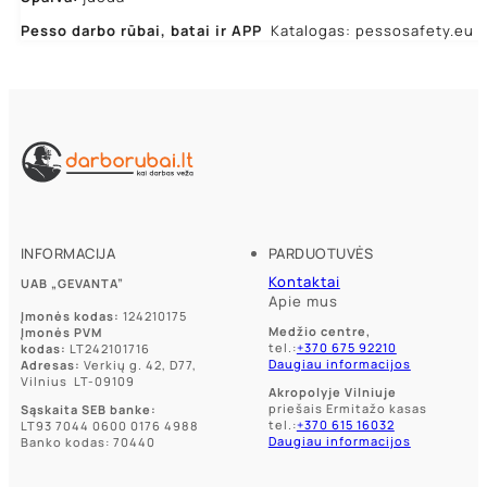
Pesso darbo rūbai,
batai ir APP
Katalogas: pessosafety.eu
INFORMACIJA
PARDUOTUVĖS
Kontaktai
UAB „GEVANTA”
Apie mus
Įmonės kodas:
124210175
Medžio centre,
Įmonės PVM
tel.:
+370 675 92210
kodas:
LT242101716
Daugiau informacijos
Adresas:
Verkių g. 42, D77,
Vilnius LT-09109
Akropolyje Vilniuje
priešais Ermitažo kasas
Sąskaita SEB banke:
tel.:
+370 615 16032
LT93 7044 0600 0176 4988
Daugiau informacijos
Banko kodas: 70440