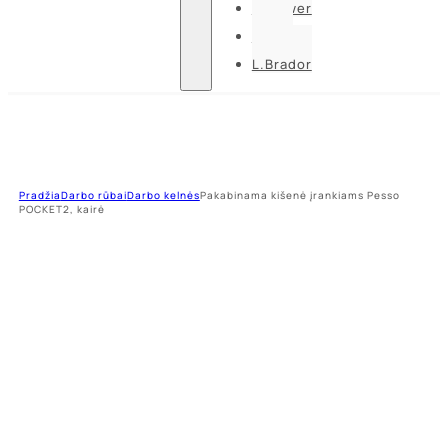
U-power
Guide
L.Brador
Pradžia
Darbo rūbai
Darbo kelnės
Pakabinama kišenė įrankiams Pesso
POCKET2, kairė