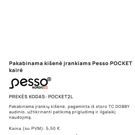
Pakabinama kišenė įrankiams Pesso POCKET2
kairė
PREKĖS KODAS:
POCKET2L
Pakabinama įrankių kišenė, pagaminta iš storo TC DOBBY
audinio, užtikrinanti patikimą prigludimą ir ilgalaikį
naudojimą.
Kaina (su PVM):
5,50
€
produkto