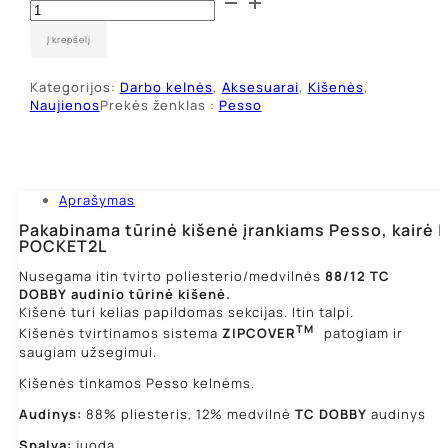
kiekis:
Pakabinama
Į krepšelį
kišenė
įrankiams
Kategorijos:
Darbo kelnės
,
Aksesuarai
,
Kišenės
,
Pesso
Naujienos
Prekės ženklas :
Pesso
POCKET2,
kairė
Aprašymas
Pakabinama tūrinė kišenė įrankiams Pesso, kairė |
POCKET2L
Nusegama itin tvirto poliesterio/medvilnės
88/12
TC
DOBBY
audinio tūrinė kišenė.
Kišenė turi kelias papildomas sekcijas. Itin talpi.
TM
Kišenės tvirtinamos sistema
ZIPCOVER
patogiam ir
saugiam užsegimui.
Kišenės tinkamos Pesso kelnėms.
Audinys:
88% pliesteris, 12% medvilnė
TC DOBBY
audinys
Spalva:
juoda