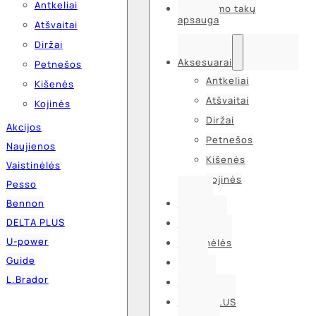
Antkeliai
Kvėpavimo takų
apsauga
Atšvaitai
Diržai
Aksesuarai
Petnešos
Antkeliai
Kišenės
Atšvaitai
Kojinės
Diržai
Akcijos
Petnešos
Naujienos
Kišenės
Vaistinėlės
Kojinės
Pesso
Bennon
Akcijos
DELTA PLUS
Naujienos
U-power
Vaistinėlės
Guide
Pesso
L.Brador
Bennon
DELTA PLUS