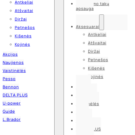
Antkeliai
Kvėpavimo takų
apsauga
Atšvaitai
Diržai
Aksesuarai
Petnešos
Antkeliai
Kišenės
Atšvaitai
Kojinės
Diržai
Akcijos
Petnešos
Naujienos
Kišenės
Vaistinėlės
Kojinės
Pesso
Bennon
Akcijos
DELTA PLUS
Naujienos
U-power
Vaistinėlės
Guide
Pesso
L.Brador
Bennon
DELTA PLUS