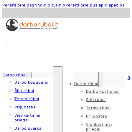
Pereiti prie pagrindinio turinio
Pereiti prie puslapio apačios
Darbo rūbai
0
Darbo kostiumai
Darbo rūbai
Šilti rūbai
Darbo kostiumai
Termo rūbai
Šilti rūbai
Prijuostės
Termo rūbai
Vienkartiniai
Prijuostės
priedai
Vienkartiniai
Darbo švarkai
priedai