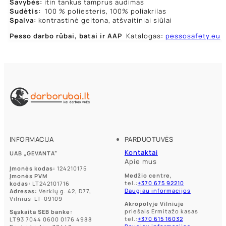
Savybės:
itin tankus tamprus audimas
Sudėtis:
100 % poliesteris, 100% poliakrilas
Spalva:
kontrastinė geltona, atšvaitiniai siūlai
Pesso darbo rūbai,
batai ir AAP
Katalogas:
pessosafety.eu
INFORMACIJA
PARDUOTUVĖS
Kontaktai
UAB „GEVANTA”
Apie mus
Įmonės kodas:
124210175
Medžio centre,
Įmonės PVM
tel.:
+370 675 92210
kodas:
LT242101716
Daugiau informacijos
Adresas:
Verkių g. 42, D77,
Vilnius LT-09109
Akropolyje Vilniuje
priešais Ermitažo kasas
Sąskaita SEB banke:
tel.:
+370 615 16032
LT93 7044 0600 0176 4988