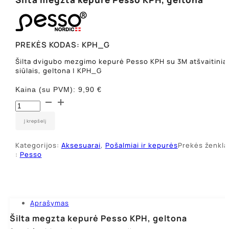
PREKĖS KODAS:
KPH_G
Šilta dvigubo mezgimo kepurė Pesso KPH su 3M atšvaitinia
siūlais, geltona | KPH_G
Kaina (su PVM):
9,90
€
produkto
kiekis:
Šilta
Į krepšelį
megzta
kepurė
Kategorijos:
Aksesuarai
,
Pošalmiai ir kepurės
Prekės ženkla
Pesso
:
Pesso
KPH,
geltona
Aprašymas
Šilta megzta kepurė Pesso KPH, geltona