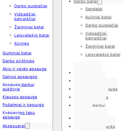
Darbo batai
Darbo pusbačiai
Sandalai
Vidpadžiai,
Auliniai batai
batraiščiai
Darbo pusbačiai
Žieminiai batai
Vidpadžiai,
Laisvalaikio batai
batraiščiai
Kojinės
Žieminiai batai
Guminiai batai
Laisvalaikio batai
Darbo pirštinės
Kojinės
Akių ir veido apsauga
Guminiai batai
Galvos apsaugos
Darbo pirštinės
Apsauga darbui
aukštyje
Akių ir veido apsauga
Klausos apsauga
Galvos apsaugos
Pošalmiai ir kepurės
Apsauga darbui
aukštyje
Kvėpavimo takų
apsauga
Klausos apsauga
Aksesuarai
Pošalmiai ir kepurės