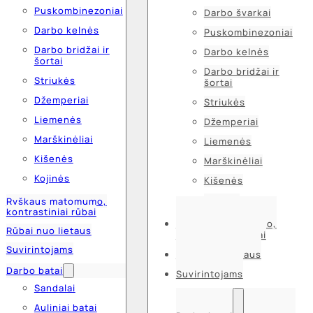
Puskombinezoniai
Darbo švarkai
Darbo kelnės
Puskombinezoniai
Darbo bridžai ir
Darbo kelnės
šortai
Darbo bridžai ir
Striukės
šortai
Džemperiai
Striukės
Liemenės
Džemperiai
Marškinėliai
Liemenės
Kišenės
Marškinėliai
Kojinės
Kišenės
Kojinės
Ryškaus matomumo,
kontrastiniai rūbai
Ryškaus matomumo,
Rūbai nuo lietaus
kontrastiniai rūbai
Suvirintojams
Rūbai nuo lietaus
Darbo batai
Suvirintojams
Sandalai
Auliniai batai