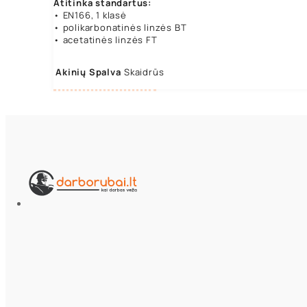
Atitinka standartus:
• EN166, 1 klasė
• polikarbonatinės linzės BT
• acetatinės linzės FT
Akinių Spalva
Skaidrūs