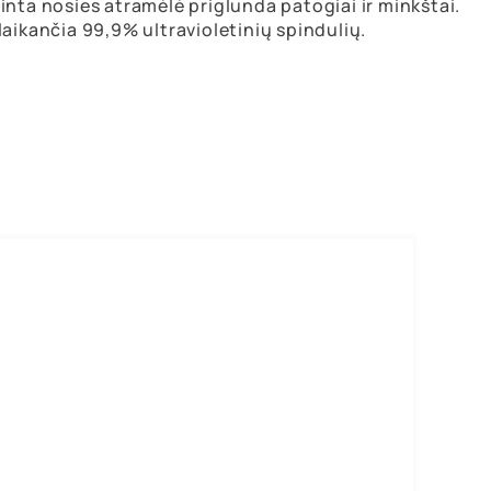
nta nosies atramėlė priglunda patogiai ir minkštai.
aikančia 99,9% ultravioletinių spindulių.