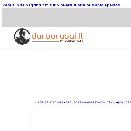
Pereiti prie pagrindinio turinio
Pereiti prie puslapio apačios
Pradžia
Asmeninės Apsaugos Priemonės
Veido Ir Akių Apsauga