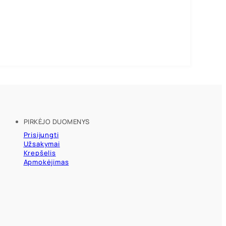
PIRKĖJO DUOMENYS
Prisijungti
Užsakymai
Krepšelis
Apmokėjimas