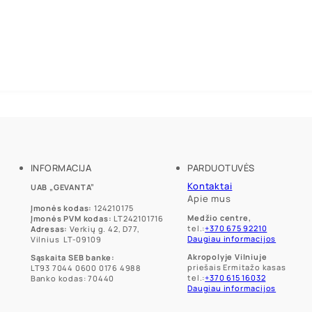
INFORMACIJA
PARDUOTUVĖS
Kontaktai
UAB „GEVANTA”
Apie mus
Įmonės kodas:
124210175
Medžio centre,
Įmonės PVM kodas:
LT242101716
tel.:
+370 675 92210
Adresas:
Verkių g. 42, D77,
Daugiau informacijos
Vilnius LT-09109
Akropolyje Vilniuje
Sąskaita SEB banke:
priešais Ermitažo kasas
LT93 7044 0600 0176 4988
tel.:
+370 615 16032
Banko kodas: 70440
Daugiau informacijos