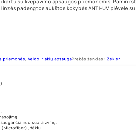
oti kartu su kvėpavimo apsaugos priemonėmis. Paminkšti
: linzės padengtos aukštos kokybės ANTI-UV plėvele sul
s priemonės
,
Veido ir akių apsauga
Prekės ženklas :
Zekler
0
.
rasojimą.
 saugančia nuo subraižymų.
 (Microfiber) įdėklu