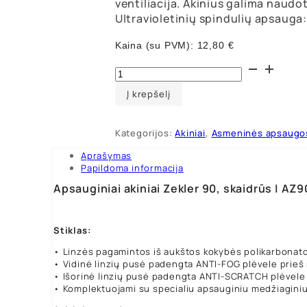
ventiliacija. Akinius galima naud
Ultravioletinių spindulių apsauga
Kaina (su PVM):
12,80
€
produkto
kiekis:
Apsauginiai
Į krepšelį
akiniai
Zekler
90,
Kategorijos:
Akiniai
,
Asmeninės apsaugo
skaidrūs
Aprašymas
Papildoma informacija
Apsauginiai akiniai Zekler 90, skaidrūs | AZ9
Stiklas:
• Linzės pagamintos iš aukštos kokybės polikarbonato
• Vidinė linzių pusė padengta ANTI-FOG plėvele prieš 
• Išorinė linzių pusė padengta ANTI-SCRATCH plėvele
• Komplektuojami su specialiu apsauginiu medžiaginiu