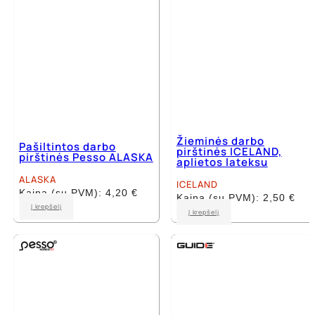
the
the
product
product
page
page
Žieminės darbo
Pašiltintos darbo
pirštinės ICELAND,
pirštinės Pesso ALASKA
aplietos lateksu
ALASKA
ICELAND
Kaina (su PVM):
4,20
€
Kaina (su PVM):
2,50
€
This
Į krepšelį
This
Į krepšelį
product
product
has
has
multiple
multiple
variants.
variants.
The
The
options
options
may
may
be
be