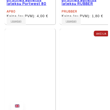
lateksu Portwest 80
lateksu RUBBER
AP80
PRUBBER
Kaina (su PVM):
4,00
€
Kaina (su PVM):
1,80
€
This
Į krepšelį
Į krepšelį
product
has
multiple
AKCIJA
variants.
The
options
may
be
chosen
on
the
product
page