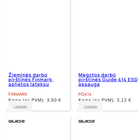
chosen
chosen
on
on
the
the
product
product
page
page
Žieminės darbo
Megztos darbo
pirštinės Finmark,
pirštinės Guide 414 ESD
aplietos lateksu
apsauga
FINMARK
PG414
Kaina (su PVM):
3,50
€
Kaina (su PVM):
3,12
€
This
This
Į krepšelį
Į krepšelį
product
product
has
has
multiple
multiple
variants.
variants.
The
The
options
options