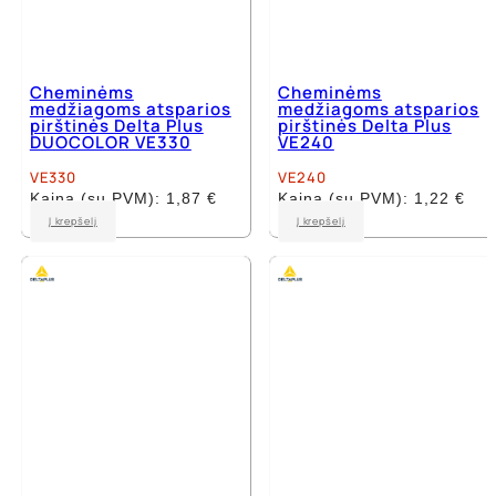
Cheminėms
Cheminėms
medžiagoms atsparios
medžiagoms atsparios
pirštinės Delta Plus
pirštinės Delta Plus
DUOCOLOR VE330
VE240
VE330
VE240
Kaina (su PVM):
1,87
€
Kaina (su PVM):
1,22
€
This
This
Į krepšelį
Į krepšelį
product
product
has
has
multiple
multiple
variants.
variants.
The
The
options
options
may
may
be
be
chosen
chosen
on
on
the
the
product
product
page
page