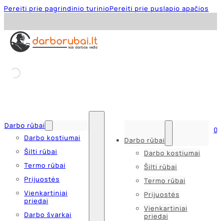
Pereiti prie pagrindinio turinio
Pereiti prie puslapio apačios
Darbo rūbai
0
Darbo kostiumai
Darbo rūbai
Šilti rūbai
Darbo kostiumai
Termo rūbai
Šilti rūbai
Prijuostės
Termo rūbai
Vienkartiniai
Prijuostės
priedai
Vienkartiniai
Darbo švarkai
priedai