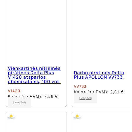
chosen
on
on
the
the
product
product
page
page
Vienkartinės nitrilinės
pirštinės Delta Plus
Darbo pirštinės Delta
V1420 atsparios
Plus APOLLON VV733
chemikalams, 100 vnt.
VV733
V1420
Kaina (su PVM):
2,61
€
Kaina (su PVM):
7,58
€
This
Į krepšelį
This
product
Į krepšelį
product
has
has
multiple
multiple
variants.
variants.
The
The
options