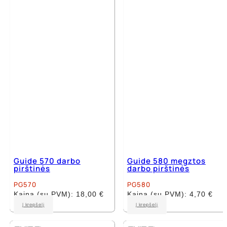
variants.
The
The
options
options
may
may
be
be
chosen
chosen
on
on
the
the
product
product
page
page
Guide 570 darbo
Guide 580 megztos
pirštinės
darbo pirštinės
PG570
PG580
Kaina (su PVM):
18,00
€
Kaina (su PVM):
4,70
€
This
This
Į krepšelį
Į krepšelį
product
product
has
has