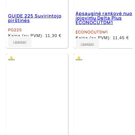
Apsauginė rankovė nuo
GUIDE 225 Suvirintojo
įpjovimų Delta Plus
pirštinės
ECONOCUTDM1
PG225
ECONOCUTDM1
Kaina (su PVM):
11,30
€
Kaina (su PVM):
11,45
€
This
Į krepšelį
Į krepšelį
product
has
multiple
variants.
The
options
may
be
chosen
on
the
product
page