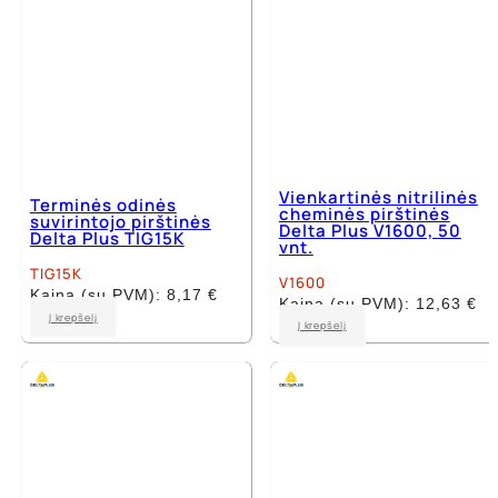
product
product
page
page
Vienkartinės nitrilinės
Terminės odinės
cheminės pirštinės
suvirintojo pirštinės
Delta Plus V1600, 50
Delta Plus TIG15K
vnt.
TIG15K
V1600
Kaina (su PVM):
8,17
€
Kaina (su PVM):
12,63
€
This
Į krepšelį
This
Į krepšelį
product
product
has
has
multiple
multiple
variants.
variants.
The
The
options
options
may
may
be
be
chosen