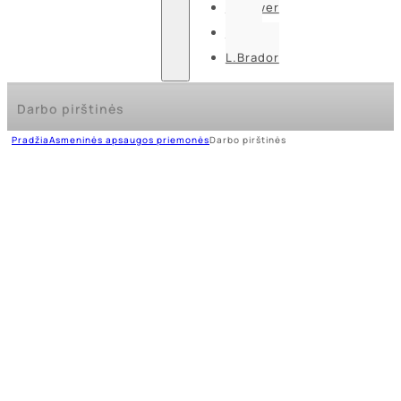
U-power
Guide
L.Brador
Darbo pirštinės
Pradžia
Asmeninės apsaugos priemonės
Darbo pirštinės