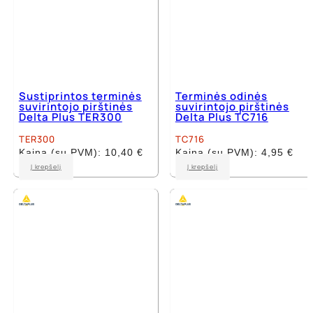
Sustiprintos terminės
Terminės odinės
suvirintojo pirštinės
suvirintojo pirštinės
Delta Plus TER300
Delta Plus TC716
TER300
TC716
Kaina (su PVM):
10,40
€
Kaina (su PVM):
4,95
€
This
This
Į krepšelį
Į krepšelį
product
product
has
has
multiple
multiple
variants.
variants.
The
The
options
options
may
may
be
be
chosen
chosen
on
on
the
the