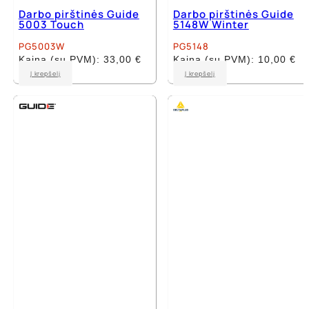
Darbo pirštinės Guide
Darbo pirštinės Guide
5003 Touch
5148W Winter
PG5003W
PG5148
Kaina (su PVM):
33,00
€
Kaina (su PVM):
10,00
€
This
This
Į krepšelį
Į krepšelį
product
product
has
has
multiple
multiple
variants.
variants.
The
The
options
options
may
may
be
be
chosen
chosen
on
on
the
the
product
product
page
page