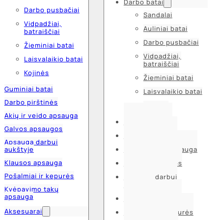
Darbo batai
Darbo pusbačiai
Sandalai
Vidpadžiai,
Auliniai batai
batraiščiai
Darbo pusbačiai
Žieminiai batai
Vidpadžiai,
Laisvalaikio batai
batraiščiai
Kojinės
Žieminiai batai
Guminiai batai
Laisvalaikio batai
Darbo pirštinės
Kojinės
Akių ir veido apsauga
Guminiai batai
Galvos apsaugos
Darbo pirštinės
Apsauga darbui
aukštyje
Akių ir veido apsauga
Klausos apsauga
Galvos apsaugos
Pošalmiai ir kepurės
Apsauga darbui
aukštyje
Kvėpavimo takų
apsauga
Klausos apsauga
Aksesuarai
Pošalmiai ir kepurės