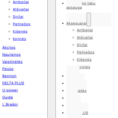
Antkeliai
Kvėpavimo takų
apsauga
Atšvaitai
Diržai
Aksesuarai
Petnešos
Antkeliai
Kišenės
Atšvaitai
Kojinės
Diržai
Akcijos
Petnešos
Naujienos
Kišenės
Vaistinėlės
Kojinės
Pesso
Bennon
Akcijos
DELTA PLUS
Naujienos
U-power
Vaistinėlės
Guide
Pesso
L.Brador
Bennon
DELTA PLUS