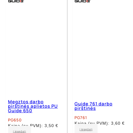
multiple
multiple
variants.
variants.
The
The
options
options
may
may
be
be
chosen
chosen
on
on
the
the
product
product
page
page
Megztos darbo
Guide 761 darbo
pirštinės aplietos PU
pirštinės
Guide 650
PG761
PG650
Kaina (su PVM):
3,60
€
Kaina (su PVM):
3,50
€
This
Į krepšelį
This
Į krepšelį