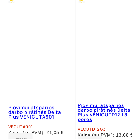
multiple
variants.
variants.
The
The
options
options
may
may
be
be
chosen
chosen
on
on
the
the
product
product
page
page
Pjovimui atsparios
Pjovimui atsparios
darbo pirštinės Delta
darbo pirštinės Delta
Plus VENICUTD12 | 3
Plus VENICUTA901
poros
VECUTA901
VECUTD12G3
Kaina (su PVM):
21,05
€
Kaina (su PVM):
13,68
€
This
Į krepšelį