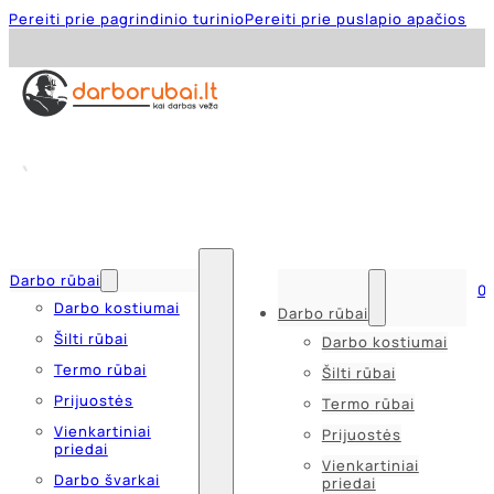
Pereiti prie pagrindinio turinio
Pereiti prie puslapio apačios
Darbo rūbai
0
Darbo kostiumai
Darbo rūbai
Šilti rūbai
Darbo kostiumai
Termo rūbai
Šilti rūbai
Prijuostės
Termo rūbai
Vienkartiniai
Prijuostės
priedai
Vienkartiniai
Darbo švarkai
priedai