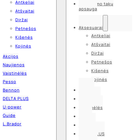
Antkeliai
Kvėpavimo takų
apsauga
Atšvaitai
Diržai
Aksesuarai
Petnešos
Antkeliai
Kišenės
Atšvaitai
Kojinės
Diržai
Akcijos
Petnešos
Naujienos
Kišenės
Vaistinėlės
Kojinės
Pesso
Bennon
Akcijos
DELTA PLUS
Naujienos
U-power
Vaistinėlės
Guide
Pesso
L.Brador
Bennon
DELTA PLUS