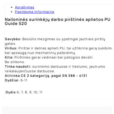
Aprašymas
Papildoma informacija
Nailoninės surinkėjų darbo pirštinės aplietos PU
Guide 520
Savybės:
Besiūlis mezgimas su ypatingai jautriais pirštų
galais.
Viršus:
Pirštai ir delnas aplieti PU, tai užtikrina gerą sukibimą
bei apsaugą nuo mechaninių pažeidimų.
Kita:
Pirštinės gerai vėdinasi bei patogios dėvėti
Be silikono.
Tinka naudoti:
surinkimo darbuose ir tikslumo, jautrumo
reikalaujančiuose darbuose.
Atitinka CE 2 kategoriją, pagal EN 388 – 4131
Dydžiai:
6-11
Dydis
6, 7, 8, 9, 10, 11