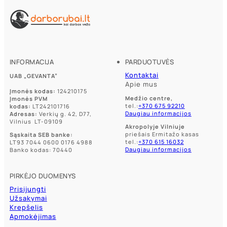
INFORMACIJA
PARDUOTUVĖS
Kontaktai
UAB „GEVANTA”
Apie mus
Įmonės kodas:
124210175
Medžio centre,
Įmonės PVM
tel.:
+370 675 92210
kodas:
LT242101716
Daugiau informacijos
Adresas:
Verkių g. 42, D77,
Vilnius LT-09109
Akropolyje Vilniuje
priešais Ermitažo kasas
Sąskaita SEB banke:
tel.:
+370 615 16032
LT93 7044 0600 0176 4988
Daugiau informacijos
Banko kodas: 70440
PIRKĖJO DUOMENYS
Prisijungti
Užsakymai
Krepšelis
Apmokėjimas