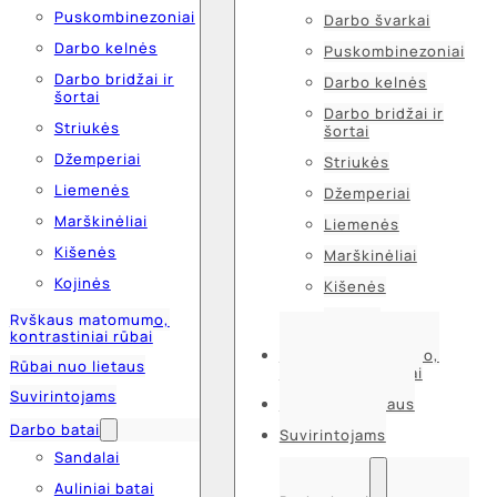
Puskombinezoniai
Darbo švarkai
Darbo kelnės
Puskombinezoniai
Darbo bridžai ir
Darbo kelnės
šortai
Darbo bridžai ir
Striukės
šortai
Džemperiai
Striukės
Liemenės
Džemperiai
Marškinėliai
Liemenės
Kišenės
Marškinėliai
Kojinės
Kišenės
Kojinės
Ryškaus matomumo,
kontrastiniai rūbai
Ryškaus matomumo,
Rūbai nuo lietaus
kontrastiniai rūbai
Suvirintojams
Rūbai nuo lietaus
Darbo batai
Suvirintojams
Sandalai
Auliniai batai