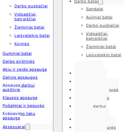
Darbo batai
Darbo pusbačiai
Sandalai
Vidpadžiai,
Auliniai batai
batraiščiai
Darbo pusbačiai
Žieminiai batai
Vidpadžiai,
Laisvalaikio batai
batraiščiai
Kojinės
Žieminiai batai
Guminiai batai
Laisvalaikio batai
Darbo pirštinės
Kojinės
Akių ir veido apsauga
Guminiai batai
Galvos apsaugos
Darbo pirštinės
Apsauga darbui
aukštyje
Akių ir veido apsauga
Klausos apsauga
Galvos apsaugos
Pošalmiai ir kepurės
Apsauga darbui
aukštyje
Kvėpavimo takų
apsauga
Klausos apsauga
Aksesuarai
Pošalmiai ir kepurės