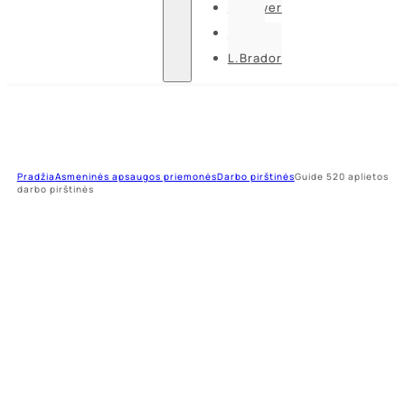
U-power
Guide
L.Brador
Pradžia
Asmeninės apsaugos priemonės
Darbo pirštinės
Guide 520 aplietos
darbo pirštinės