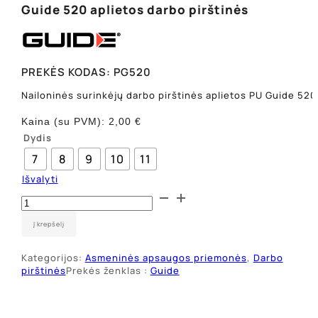
Guide 520 aplietos darbo pirštinės
PREKĖS KODAS:
PG520
Nailoninės surinkėjų darbo pirštinės aplietos PU Guide 520
Kaina (su PVM):
2,00
€
Dydis
7
8
9
10
11
Išvalyti
produkto
kiekis:
Guide
Į krepšelį
520
aplietos
Kategorijos:
Asmeninės apsaugos priemonės
,
Darbo
darbo
pirštinės
Prekės ženklas :
Guide
pirštinės