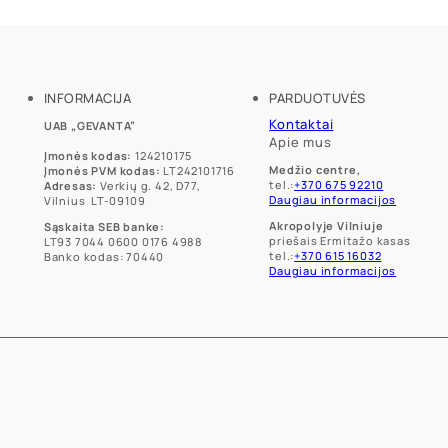
INFORMACIJA
PARDUOTUVĖS
Kontaktai
UAB „GEVANTA”
Apie mus
Įmonės kodas:
124210175
Medžio centre,
Įmonės PVM kodas:
LT242101716
tel.:
+370 675 92210
Adresas:
Verkių g. 42, D77,
Daugiau informacijos
Vilnius LT-09109
Akropolyje Vilniuje
Sąskaita SEB banke:
priešais Ermitažo kasas
LT93 7044 0600 0176 4988
tel.:
+370 615 16032
Banko kodas: 70440
Daugiau informacijos