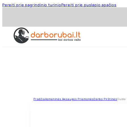
Pereiti prie pagrindinio turinio
Pereiti prie puslapio apačios
Pradžia
Asmeninės Apsaugos Priemonės
Darbo Pirštinės
Guide 