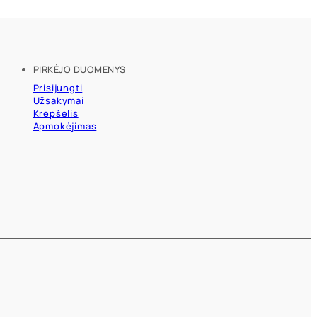
PIRKĖJO DUOMENYS
Prisijungti
Užsakymai
Krepšelis
Apmokėjimas