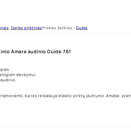
onės
,
Darbo pirštinės
Prekės ženklas :
Guide
etinio Amara audinio Guide 761
apias.
patogiam dėvėjimui.
 audinio.
priemonėms, kurios reikalauja didelio pirštų jautrumo. Amatai, pra