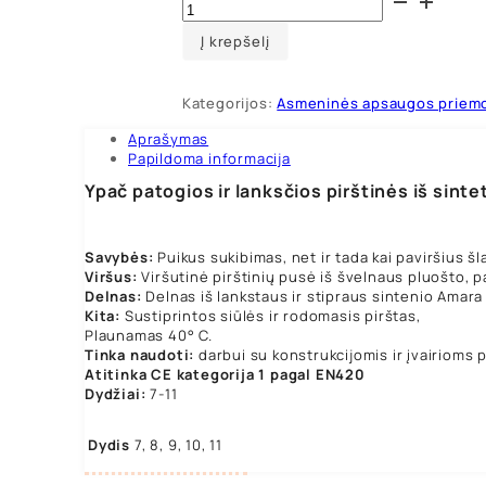
kiekis:
Guide
Į krepšelį
761
darbo
pirštinės
Kategorijos:
Asmeninės apsaugos priem
Aprašymas
Papildoma informacija
Ypač patogios ir lanksčios pirštinės iš sint
Savybės:
Puikus sukibimas, net ir tada kai paviršius šl
Viršus:
Viršutinė pirštinių pusė iš švelnaus pluošto, 
Delnas:
Delnas iš lankstaus ir stipraus sintenio Amara
Kita:
Sustiprintos siūlės ir rodomasis pirštas,
Plaunamas 40° C.
Tinka naudoti:
darbui su konstrukcijomis ir įvairioms 
Atitinka CE kategorija 1 pagal EN420
Dydžiai:
7-11
Dydis
7, 8, 9, 10, 11