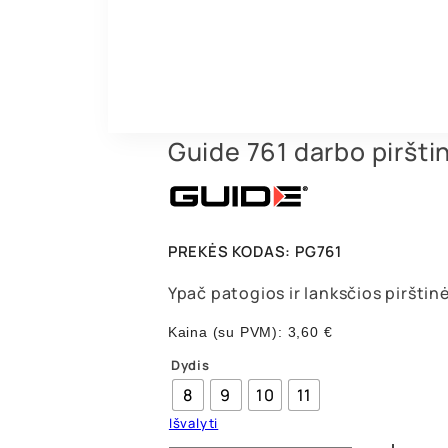
Guide 761 darbo piršti
PREKĖS KODAS:
PG761
Ypač patogios ir lanksčios pirštin
Kaina (su PVM):
3,60
€
Dydis
8
9
10
11
Išvalyti
produkto