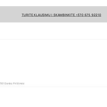
TURITE KLAUSIMŲ | SKAMBINKITE +370 675 92210
761 Darbo Pirštinės