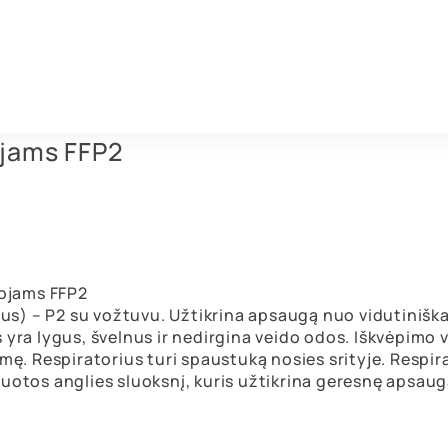
ojams FFP2
tojams FFP2
rius) – P2 su vožtuvu. Užtikrina apsaugą nuo vidutiniška
s yra lygus, švelnus ir nedirgina veido odos. Iškvėpimo
tmę. Respiratorius turi spaustuką nosies srityje. Respi
vuotos anglies sluoksnį, kuris užtikrina geresnę apsau