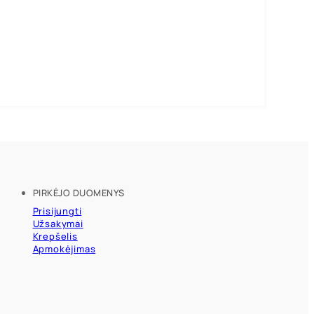
PIRKĖJO DUOMENYS
Prisijungti
Užsakymai
Krepšelis
Apmokėjimas