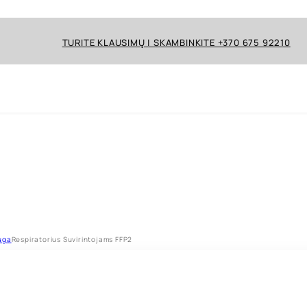
TURITE KLAUSIMŲ | SKAMBINKITE +370 675 92210
uga
Respiratorius Suvirintojams FFP2