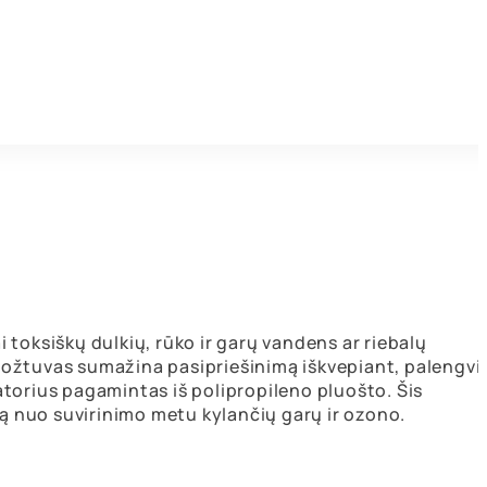
i toksiškų dulkių, rūko ir garų vandens ar riebalų
 vožtuvas sumažina pasipriešinimą iškvepiant, palengvi
ratorius pagamintas iš polipropileno pluošto. Šis
gą nuo suvirinimo metu kylančių garų ir ozono.