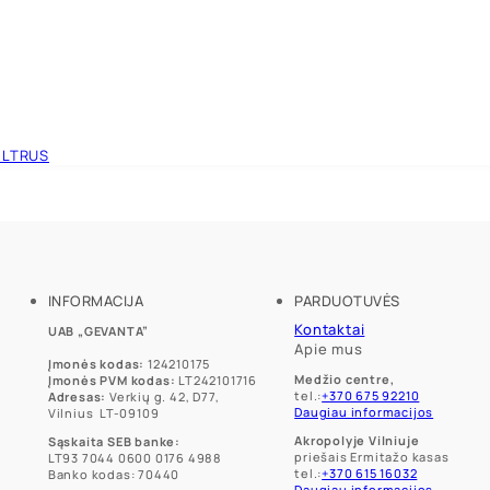
ILTRUS
INFORMACIJA
PARDUOTUVĖS
Kontaktai
UAB „GEVANTA”
Apie mus
Įmonės kodas:
124210175
Medžio centre,
Įmonės PVM kodas:
LT242101716
tel.:
+370 675 92210
Adresas:
Verkių g. 42, D77,
Daugiau informacijos
Vilnius LT-09109
Akropolyje Vilniuje
Sąskaita SEB banke:
priešais Ermitažo kasas
LT93 7044 0600 0176 4988
tel.:
+370 615 16032
Banko kodas: 70440
Daugiau informacijos