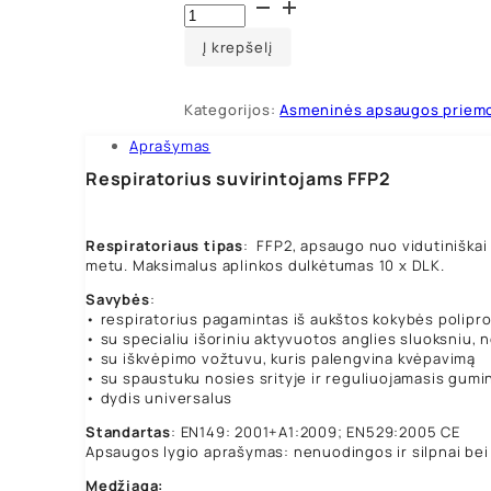
produkto
kiekis:
Respiratorius
Į krepšelį
suvirintojams
FFP2
Kategorijos:
Asmeninės apsaugos priem
Aprašymas
Respiratorius suvirintojams FFP2
Respiratoriaus tipas
: FFP2, apsaugo nuo vidutiniškai 
metu. Maksimalus aplinkos dulkėtumas 10 x DLK.
Savybės
:
• respiratorius pagamintas iš aukštos kokybės polipr
• su specialiu išoriniu aktyvuotos anglies sluoksniu, 
• su iškvėpimo vožtuvu, kuris palengvina kvėpavimą
• su spaustuku nosies srityje ir reguliuojamasis gumini
• dydis universalus
Standartas
: EN149: 2001+A1:2009; EN529:2005 CE
Apsaugos lygio aprašymas: nenuodingos ir silpnai bei v
Medžiaga: