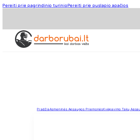
Pereiti prie pagrindinio turinio
Pereiti prie puslapio apačios
Pradžia
Asmeninės Apsaugos Priemonės
Kvėpavimo Takų Apsa