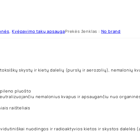
onės
,
Kvėpavimo takų apsauga
Prekės ženklas :
No brand
toksiškų skystų ir kietų dalelių (purslų ir aerozolių), nemalonių kv
opileno pluošto
neutralizuojančiu nemalonius kvapus ir apsaugančiu nuo organinės 
ais raišteliais
idutiniškai nuodingos ir radioaktyvios kietos ir skystos dalelės (a