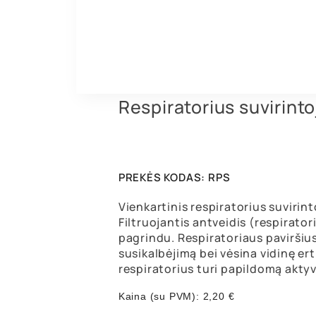
Respiratorius suvirint
PREKĖS KODAS:
RPS
Vienkartinis respiratorius suvirin
Filtruojantis antveidis (respirato
pagrindu. Respiratoriaus paviršiu
susikalbėjimą bei vėsina vidinę er
respiratorius turi papildomą akty
Kaina (su PVM):
2,20
€