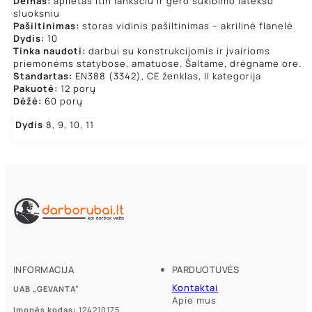
Delnas:
aplietas itin lanksčiu ir gero sukibimo latekso
sluoksniu
Pašiltinimas:
storas vidinis pašiltinimas – akrilinė flanelė
Dydis:
10
Tinka naudoti:
darbui su konstrukcijomis ir įvairioms
priemonėms statybose, amatuose. Šaltame, drėgname ore.
Standartas:
EN388 (3342), CE ženklas, II kategorija
Pakuotė:
12 porų
Dėžė:
60 porų
Dydis
8, 9, 10, 11
INFORMACIJA
PARDUOTUVĖS
Kontaktai
UAB „GEVANTA”
Apie mus
Įmonės kodas:
124210175