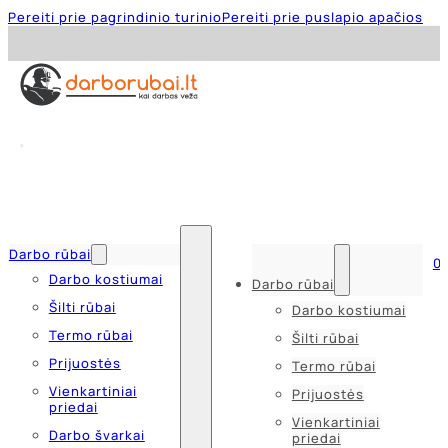
Pereiti prie pagrindinio turinio
Pereiti prie puslapio apačios
Darbo rūbai
0
Darbo kostiumai
Darbo rūbai
Šilti rūbai
Darbo kostiumai
Termo rūbai
Šilti rūbai
Prijuostės
Termo rūbai
Vienkartiniai
Prijuostės
priedai
Vienkartiniai
Darbo švarkai
priedai