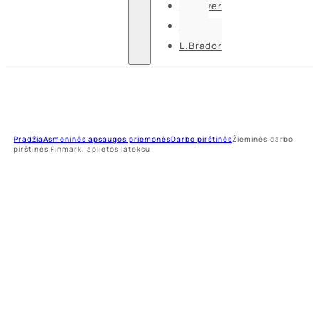
U-power
Guide
L.Brador
Pradžia
Asmeninės apsaugos priemonės
Darbo pirštinės
Žieminės darbo
pirštinės Finmark, aplietos lateksu