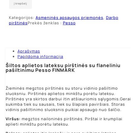
Žieminės
Į krepšelį
darbo
pirštinės
Kategorijos:
Asmeninės apsaugos priemonės
,
Darbo
Finmark,
pirštinės
Prekės ženklas :
Pesso
aplietos
lateksu
Aprašymas
Papildoma informacija
Šiltos aplietos lateksu pirštinės su flaneliniu
pašiltinimu Pesso FINMARK
Žieminės megztos pirštinės su storu vidinio pašiltimo
sluoksniu. Pirštinės aplietos minkštu porėtu lateksu.
Pirštinės yra skirtos darbui itin atšiauriomis sąlygomis.Gerai
sukimba tiek su sausais, tiek su šlapiais paviršiais. Storas
vidinis pašiltinimo sluoksnis puikiai apsaugo nuo šalčio.
Viršus:
megztos nailoninės pirštinės. Pirštai ir krumpliai
aplieti minkštu porėtu lateksu.