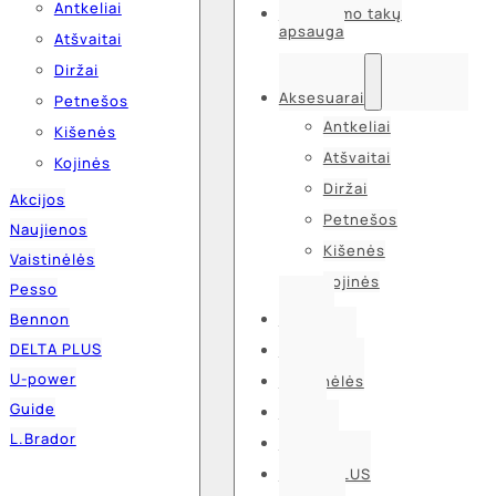
Antkeliai
Kvėpavimo takų
apsauga
Atšvaitai
Diržai
Aksesuarai
Petnešos
Antkeliai
Kišenės
Atšvaitai
Kojinės
Diržai
Akcijos
Petnešos
Naujienos
Kišenės
Vaistinėlės
Kojinės
Pesso
Bennon
Akcijos
DELTA PLUS
Naujienos
U-power
Vaistinėlės
Guide
Pesso
L.Brador
Bennon
DELTA PLUS