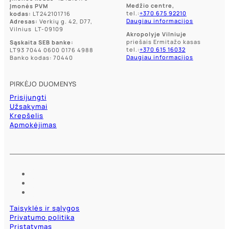
Medžio centre,
Įmonės PVM
tel.:
+370 675 92210
kodas:
LT242101716
Daugiau informacijos
Adresas:
Verkių g. 42, D77,
Vilnius LT-09109
Akropolyje Vilniuje
priešais Ermitažo kasas
Sąskaita SEB banke:
tel.:
+370 615 16032
LT93 7044 0600 0176 4988
Daugiau informacijos
Banko kodas: 70440
PIRKĖJO DUOMENYS
Prisijungti
Užsakymai
Krepšelis
Apmokėjimas
Taisyklės ir sąlygos
Privatumo politika
Pristatymas