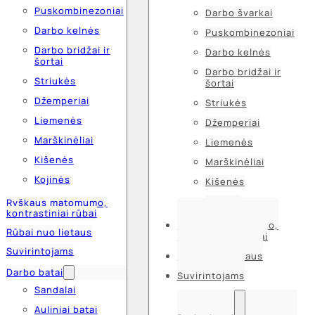
Puskombinezoniai
Darbo švarkai
Darbo kelnės
Puskombinezoniai
Darbo bridžai ir
Darbo kelnės
šortai
Darbo bridžai ir
Striukės
šortai
Džemperiai
Striukės
Liemenės
Džemperiai
Marškinėliai
Liemenės
Kišenės
Marškinėliai
Kojinės
Kišenės
Kojinės
Ryškaus matomumo,
kontrastiniai rūbai
Ryškaus matomumo,
Rūbai nuo lietaus
kontrastiniai rūbai
Suvirintojams
Rūbai nuo lietaus
Darbo batai
Suvirintojams
Sandalai
Auliniai batai