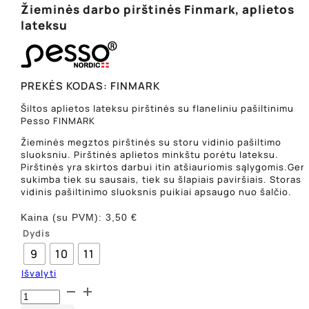
Žieminės darbo pirštinės Finmark, aplietos
lateksu
PREKĖS KODAS:
FINMARK
Šiltos aplietos lateksu pirštinės su flaneliniu pašiltinimu
Pesso FINMARK
Žieminės megztos pirštinės su storu vidinio pašiltimo
sluoksniu. Pirštinės aplietos minkštu porėtu lateksu.
Pirštinės yra skirtos darbui itin atšiauriomis sąlygomis.Gera
sukimba tiek su sausais, tiek su šlapiais paviršiais. Storas
vidinis pašiltinimo sluoksnis puikiai apsaugo nuo šalčio.
Kaina (su PVM):
3,50
€
Dydis
9
10
11
Išvalyti
produkto
kiekis: