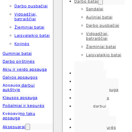
Darbo batai
Darbo pusbačiai
Sandalai
Vidpadžiai,
Auliniai batai
batraiščiai
Darbo pusbačiai
Žieminiai batai
Vidpadžiai,
Laisvalaikio batai
batraiščiai
Kojinės
Žieminiai batai
Guminiai batai
Laisvalaikio batai
Darbo pirštinės
Kojinės
Akių ir veido apsauga
Guminiai batai
Galvos apsaugos
Darbo pirštinės
Apsauga darbui
aukštyje
Akių ir veido apsauga
Klausos apsauga
Galvos apsaugos
Pošalmiai ir kepurės
Apsauga darbui
aukštyje
Kvėpavimo takų
apsauga
Klausos apsauga
Aksesuarai
Pošalmiai ir kepurės