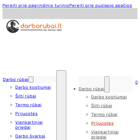
Pereiti prie pagrindinio turinio
Pereiti prie puslapio apačios
Darbo rūbai
0
Darbo kostiumai
Darbo rūbai
Šilti rūbai
Darbo kostiumai
Termo rūbai
Šilti rūbai
Prijuostės
Termo rūbai
Vienkartiniai
Prijuostės
priedai
Vienkartiniai
Darbo švarkai
priedai