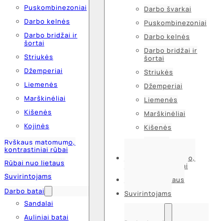
Puskombinezoniai
Darbo švarkai
Darbo kelnės
Puskombinezoniai
Darbo bridžai ir
Darbo kelnės
šortai
Darbo bridžai ir
Striukės
šortai
Džemperiai
Striukės
Liemenės
Džemperiai
Marškinėliai
Liemenės
Kišenės
Marškinėliai
Kojinės
Kišenės
Kojinės
Ryškaus matomumo,
kontrastiniai rūbai
Ryškaus matomumo,
Rūbai nuo lietaus
kontrastiniai rūbai
Suvirintojams
Rūbai nuo lietaus
Darbo batai
Suvirintojams
Sandalai
Auliniai batai