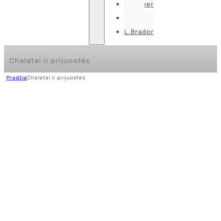
U-power
Guide
L.Brador
Chalatai ir prijuostės
Pradžia
Chalatai ir prijuostės