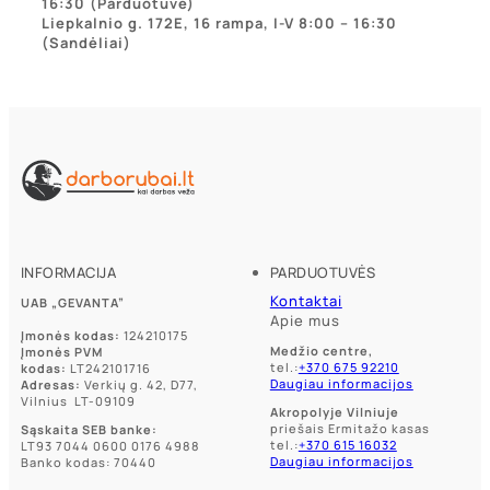
16:30 (Parduotuvė)
Liepkalnio g. 172E, 16 rampa, I-V 8:00 – 16:30
(Sandėliai)
INFORMACIJA
PARDUOTUVĖS
Kontaktai
UAB „GEVANTA”
Apie mus
Įmonės kodas:
124210175
Medžio centre,
Įmonės PVM
tel.:
+370 675 92210
kodas:
LT242101716
Daugiau informacijos
Adresas:
Verkių g. 42, D77,
Vilnius LT-09109
Akropolyje Vilniuje
priešais Ermitažo kasas
Sąskaita SEB banke:
tel.:
+370 615 16032
LT93 7044 0600 0176 4988
Daugiau informacijos
Banko kodas: 70440