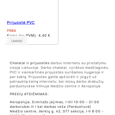
Prijuostė PVC
PRBA
Kaina (su PVM):
4,40
€
Į krepšelį
Chalatai ir prijuostės
darbui internetu su pristatymu
visoje Lietuvoje. Darbo chalatai, vyriškos medžiaginės,
PVC ir vienkartinės prijuostės surišamos nugaroje ir
per kaklą. Prijuostes galite apžiūrėti ir įsigyti už
patrauklią kainą internetu, bei mūsų darbo drabužių
parduotuvėse Vilniuje Medžio centre ir Akropolyje.
PREKIŲ ATSIĖMIMAS:
Akropolyje, Ermitažo įėjimas, I-VII 10:00 – 21:00
darborubai.lt | kai darbas veža (Parduotuvė)
Medžio centre, Verkių g. 42, D77 sekcija, I-V 8:00 –