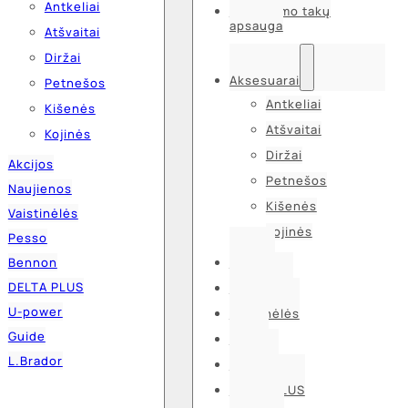
Antkeliai
Kvėpavimo takų
apsauga
Atšvaitai
Diržai
Aksesuarai
Petnešos
Antkeliai
Kišenės
Atšvaitai
Kojinės
Diržai
Akcijos
Petnešos
Naujienos
Kišenės
Vaistinėlės
Kojinės
Pesso
Bennon
Akcijos
DELTA PLUS
Naujienos
U-power
Vaistinėlės
Guide
Pesso
L.Brador
Bennon
DELTA PLUS