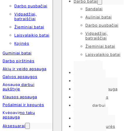
Darbo batai
Darbo pusbačiai
Sandalai
Vidpadžiai,
Auliniai batai
batraiščiai
Darbo pusbačiai
Žieminiai batai
Vidpadžiai,
Laisvalaikio batai
batraiščiai
Kojinės
Žieminiai batai
Guminiai batai
Laisvalaikio batai
Darbo pirštinės
Kojinės
Akių ir veido apsauga
Guminiai batai
Galvos apsaugos
Darbo pirštinės
Apsauga darbui
aukštyje
Akių ir veido apsauga
Klausos apsauga
Galvos apsaugos
Pošalmiai ir kepurės
Apsauga darbui
aukštyje
Kvėpavimo takų
apsauga
Klausos apsauga
Aksesuarai
Pošalmiai ir kepurės