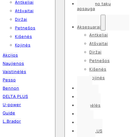
Antkeliai
Kvėpavimo takų
apsauga
Atšvaitai
Diržai
Aksesuarai
Petnešos
Antkeliai
Kišenės
Atšvaitai
Kojinės
Diržai
Akcijos
Petnešos
Naujienos
Kišenės
Vaistinėlės
Kojinės
Pesso
Bennon
Akcijos
DELTA PLUS
Naujienos
U-power
Vaistinėlės
Guide
Pesso
L.Brador
Bennon
DELTA PLUS