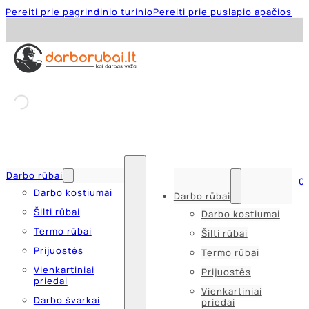
Pereiti prie pagrindinio turinio
Pereiti prie puslapio apačios
Darbo rūbai
0
Darbo kostiumai
Darbo rūbai
Šilti rūbai
Darbo kostiumai
Termo rūbai
Šilti rūbai
Prijuostės
Termo rūbai
Vienkartiniai
Prijuostės
priedai
Vienkartiniai
Darbo švarkai
priedai