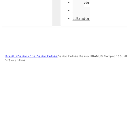
U-power
Guide
L.Brador
Pradžia
Darbo rūbai
Darbo kelnės
Darbo kelnės Pesso URANUS Flexpro 135, HI-
VIS oranžinė