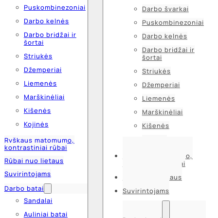
Puskombinezoniai
Darbo švarkai
Darbo kelnės
Puskombinezoniai
Darbo bridžai ir
Darbo kelnės
šortai
Darbo bridžai ir
Striukės
šortai
Džemperiai
Striukės
Liemenės
Džemperiai
Marškinėliai
Liemenės
Kišenės
Marškinėliai
Kojinės
Kišenės
Kojinės
Ryškaus matomumo,
kontrastiniai rūbai
Ryškaus matomumo,
Rūbai nuo lietaus
kontrastiniai rūbai
Suvirintojams
Rūbai nuo lietaus
Darbo batai
Suvirintojams
Sandalai
Auliniai batai