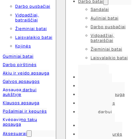
Darbo batai
Darbo pusbačiai
Sandalai
Vidpadžiai,
Auliniai batai
batraiščiai
Darbo pusbačiai
Žieminiai batai
Vidpadžiai,
Laisvalaikio batai
batraiščiai
Kojinės
Žieminiai batai
Guminiai batai
Laisvalaikio batai
Darbo pirštinės
Kojinės
Akių ir veido apsauga
Guminiai batai
Galvos apsaugos
Darbo pirštinės
Apsauga darbui
aukštyje
Akių ir veido apsauga
Klausos apsauga
Galvos apsaugos
Pošalmiai ir kepurės
Apsauga darbui
aukštyje
Kvėpavimo takų
apsauga
Klausos apsauga
Aksesuarai
Pošalmiai ir kepurės