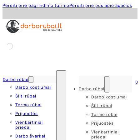
Pereiti prie pagrindinio turinio
Pereiti prie puslapio apačios
Darbo rūbai
0
Darbo kostiumai
Darbo rūbai
Šilti rūbai
Darbo kostiumai
Termo rūbai
Šilti rūbai
Prijuostės
Termo rūbai
Vienkartiniai
Prijuostės
priedai
Vienkartiniai
Darbo švarkai
priedai