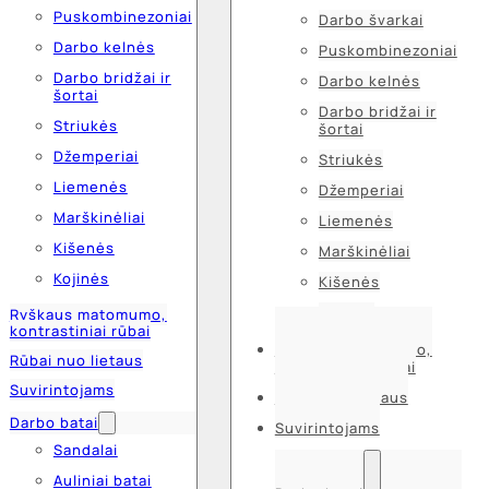
Puskombinezoniai
Darbo švarkai
Darbo kelnės
Puskombinezoniai
Darbo bridžai ir
Darbo kelnės
šortai
Darbo bridžai ir
Striukės
šortai
Džemperiai
Striukės
Liemenės
Džemperiai
Marškinėliai
Liemenės
Kišenės
Marškinėliai
Kojinės
Kišenės
Kojinės
Ryškaus matomumo,
kontrastiniai rūbai
Ryškaus matomumo,
Rūbai nuo lietaus
kontrastiniai rūbai
Suvirintojams
Rūbai nuo lietaus
Darbo batai
Suvirintojams
Sandalai
Auliniai batai