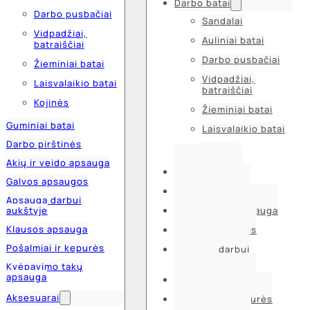
Darbo batai
Darbo pusbačiai
Sandalai
Vidpadžiai,
Auliniai batai
batraiščiai
Darbo pusbačiai
Žieminiai batai
Vidpadžiai,
Laisvalaikio batai
batraiščiai
Kojinės
Žieminiai batai
Guminiai batai
Laisvalaikio batai
Darbo pirštinės
Kojinės
Akių ir veido apsauga
Guminiai batai
Galvos apsaugos
Darbo pirštinės
Apsauga darbui
aukštyje
Akių ir veido apsauga
Klausos apsauga
Galvos apsaugos
Pošalmiai ir kepurės
Apsauga darbui
aukštyje
Kvėpavimo takų
apsauga
Klausos apsauga
Aksesuarai
Pošalmiai ir kepurės