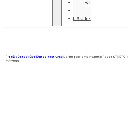
U-power
Guide
L.Brador
Pradžia
Darbo rūbai
Darbo kostiumai
Darbo puskombinezonis Pesso STRETCH,
mėlynas