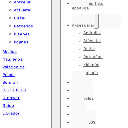
Antkeliai
Kvėpavimo takų
apsauga
Atšvaitai
Diržai
Aksesuarai
Petnešos
Antkeliai
Kišenės
Atšvaitai
Kojinės
Diržai
Akcijos
Petnešos
Naujienos
Kišenės
Vaistinėlės
Kojinės
Pesso
Bennon
Akcijos
DELTA PLUS
Naujienos
U-power
Vaistinėlės
Guide
Pesso
L.Brador
Bennon
DELTA PLUS