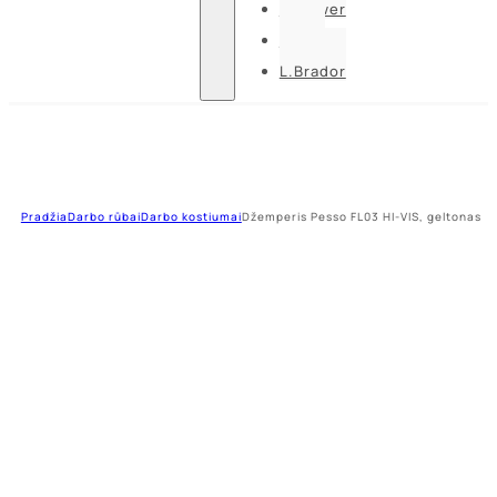
U-power
Guide
L.Brador
Pradžia
Darbo rūbai
Darbo kostiumai
Džemperis Pesso FL03 HI-VIS, geltonas