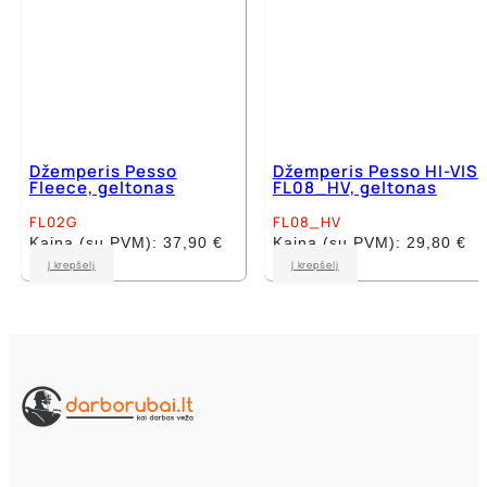
page
page
Džemperis Pesso
Džemperis Pesso HI-VIS
Fleece, geltonas
FL08_HV, geltonas
FL02G
FL08_HV
Kaina (su PVM):
37,90
€
Kaina (su PVM):
29,80
€
This
This
Į krepšelį
Į krepšelį
product
product
has
has
multiple
multiple
variants.
variants.
The
The
options
options
may
may
be
be
chosen
chosen
on
on
the
the