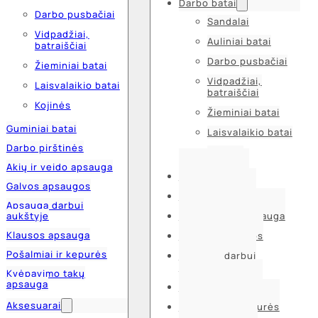
Darbo batai
Darbo pusbačiai
Sandalai
Vidpadžiai,
Auliniai batai
batraiščiai
Darbo pusbačiai
Žieminiai batai
Vidpadžiai,
Laisvalaikio batai
batraiščiai
Kojinės
Žieminiai batai
Guminiai batai
Laisvalaikio batai
Darbo pirštinės
Kojinės
Akių ir veido apsauga
Guminiai batai
Galvos apsaugos
Darbo pirštinės
Apsauga darbui
aukštyje
Akių ir veido apsauga
Klausos apsauga
Galvos apsaugos
Pošalmiai ir kepurės
Apsauga darbui
aukštyje
Kvėpavimo takų
apsauga
Klausos apsauga
Aksesuarai
Pošalmiai ir kepurės