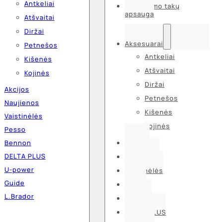
Antkeliai
Kvėpavimo takų
apsauga
Atšvaitai
Diržai
Aksesuarai
Petnešos
Antkeliai
Kišenės
Atšvaitai
Kojinės
Diržai
Akcijos
Petnešos
Naujienos
Kišenės
Vaistinėlės
Kojinės
Pesso
Bennon
Akcijos
DELTA PLUS
Naujienos
U-power
Vaistinėlės
Guide
Pesso
L.Brador
Bennon
DELTA PLUS