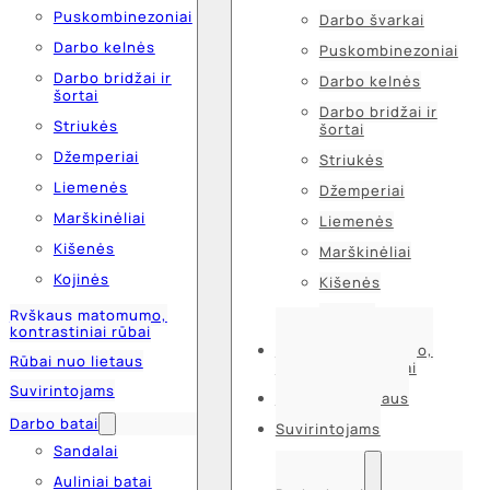
Puskombinezoniai
Darbo švarkai
Darbo kelnės
Puskombinezoniai
Darbo bridžai ir
Darbo kelnės
šortai
Darbo bridžai ir
Striukės
šortai
Džemperiai
Striukės
Liemenės
Džemperiai
Marškinėliai
Liemenės
Kišenės
Marškinėliai
Kojinės
Kišenės
Kojinės
Ryškaus matomumo,
kontrastiniai rūbai
Ryškaus matomumo,
Rūbai nuo lietaus
kontrastiniai rūbai
Suvirintojams
Rūbai nuo lietaus
Darbo batai
Suvirintojams
Sandalai
Auliniai batai