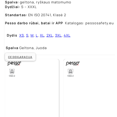
Spalva:
geltona, ryškaus matomumo
Dydžiai:
S – XXXL
Standartas:
EN ISO 20741, Klasė 2
Pesso darbo rūbai,
batai ir APP
Katalogas: pessosafety.eu
Dydis
XS
,
S
,
M
,
L
,
XL
,
2XL
,
3XL
,
4XL
Spalva
Geltona, Juoda
CE DEKLARACIJA