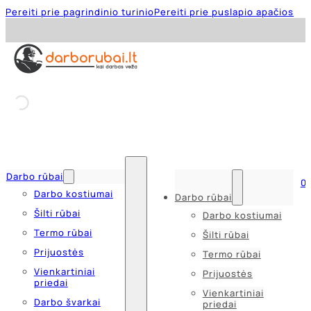
Pereiti prie pagrindinio turinio
Pereiti prie puslapio apačios
Darbo rūbai
0
Darbo kostiumai
Darbo rūbai
Šilti rūbai
Darbo kostiumai
Termo rūbai
Šilti rūbai
Prijuostės
Termo rūbai
Vienkartiniai
Prijuostės
priedai
Vienkartiniai
Darbo švarkai
priedai