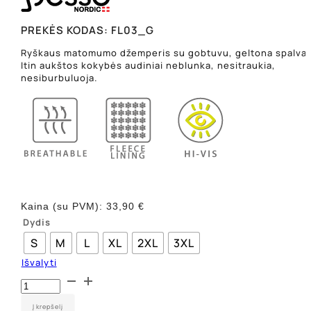
PREKĖS KODAS:
FL03_G
Ryškaus matomumo džemperis su gobtuvu, geltona spalva.
Itin aukštos kokybės audiniai neblunka, nesitraukia,
nesiburbuluoja.
Kaina (su PVM):
33,90
€
Dydis
S
M
L
XL
2XL
3XL
Išvalyti
produkto
kiekis:
Džemperis
Į krepšelį