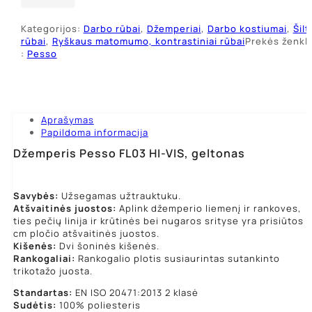
Pesso
FL03
Kategorijos:
Darbo rūbai
,
Džemperiai
,
Darbo kostiumai
,
Šilti
HI-
rūbai
,
Ryškaus matomumo, kontrastiniai rūbai
Prekės ženkl
VIS,
:
Pesso
geltonas
Aprašymas
Papildoma informacija
Džemperis Pesso FL03 HI-VIS, geltonas
Savybės:
Užsegamas užtrauktuku.
Atšvaitinės juostos:
Aplink džemperio liemenį ir rankoves,
ties pečių linija ir krūtinės bei nugaros srityse yra prisiūtos 
cm pločio atšvaitinės juostos.
Kišenės:
Dvi šoninės kišenės.
Rankogaliai:
Rankogalio plotis susiaurintas sutankinto
trikotažo juosta.
Standartas:
EN ISO 20471:2013 2 klasė
Sudėtis:
100% poliesteris