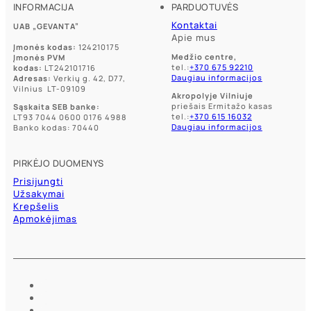
product
product
INFORMACIJA
PARDUOTUVĖS
page
page
Kontaktai
UAB „GEVANTA”
Apie mus
Įmonės kodas:
124210175
Medžio centre,
Įmonės PVM
tel.:
+370 675 92210
kodas:
LT242101716
Daugiau informacijos
Adresas:
Verkių g. 42, D77,
Vilnius LT-09109
Akropolyje Vilniuje
priešais Ermitažo kasas
Sąskaita SEB banke:
tel.:
+370 615 16032
LT93 7044 0600 0176 4988
Daugiau informacijos
Banko kodas: 70440
PIRKĖJO DUOMENYS
Prisijungti
Užsakymai
Krepšelis
Apmokėjimas