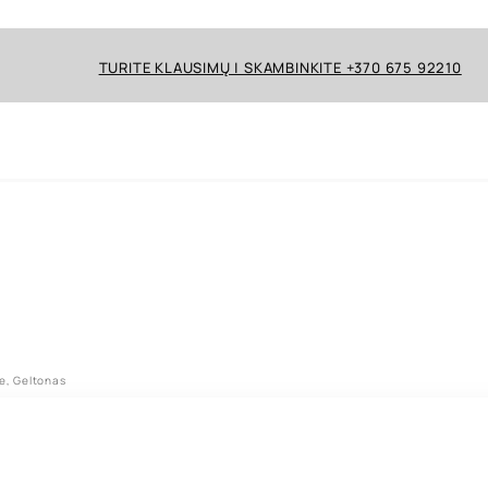
TURITE KLAUSIMŲ | SKAMBINKITE +370 675 92210
e, Geltonas