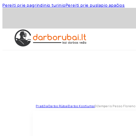
Pereiti prie pagrindinio turinio
Pereiti prie puslapio apačios
Pradžia
Darbo Rūbai
Darbo Kostiumai
Džemperis Pesso Florenc