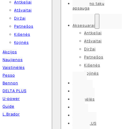
Antkeliai
Kvėpavimo takų
apsauga
Atšvaitai
Diržai
Aksesuarai
Petnešos
Antkeliai
Kišenės
Atšvaitai
Kojinės
Diržai
Akcijos
Petnešos
Naujienos
Kišenės
Vaistinėlės
Kojinės
Pesso
Bennon
Akcijos
DELTA PLUS
Naujienos
U-power
Vaistinėlės
Guide
Pesso
L.Brador
Bennon
DELTA PLUS