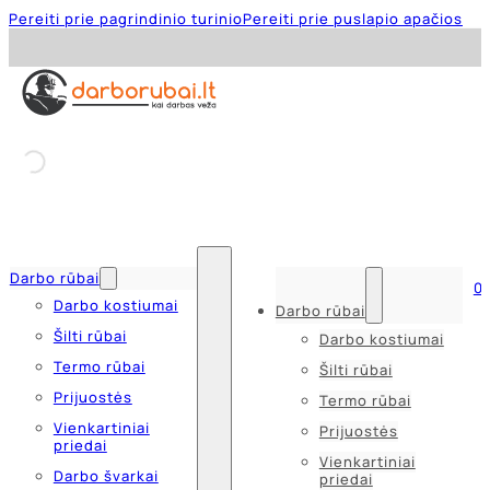
Pereiti prie pagrindinio turinio
Pereiti prie puslapio apačios
Darbo rūbai
0
Darbo kostiumai
Darbo rūbai
Šilti rūbai
Darbo kostiumai
Termo rūbai
Šilti rūbai
Prijuostės
Termo rūbai
Vienkartiniai
Prijuostės
priedai
Vienkartiniai
Darbo švarkai
priedai