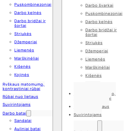
Puskombinezoniai
Darbo švarkai
Darbo kelnės
Puskombinezoniai
Darbo bridžai ir
Darbo kelnės
šortai
Darbo bridžai ir
Striukės
šortai
Džemperiai
Striukės
Liemenės
Džemperiai
Marškinėliai
Liemenės
Kišenės
Marškinėliai
Kojinės
Kišenės
Kojinės
Ryškaus matomumo,
kontrastiniai rūbai
Ryškaus matomumo,
Rūbai nuo lietaus
kontrastiniai rūbai
Suvirintojams
Rūbai nuo lietaus
Darbo batai
Suvirintojams
Sandalai
Auliniai batai