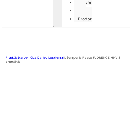
U-power
Guide
L.Brador
Pradžia
Darbo rūbai
Darbo kostiumai
Džemperis Pesso FLORENCE HI-VIS,
oranžinis