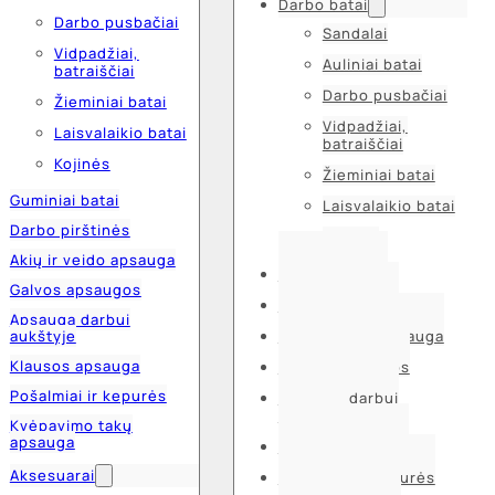
Darbo batai
Darbo pusbačiai
Sandalai
Vidpadžiai,
Auliniai batai
batraiščiai
Darbo pusbačiai
Žieminiai batai
Vidpadžiai,
Laisvalaikio batai
batraiščiai
Kojinės
Žieminiai batai
Guminiai batai
Laisvalaikio batai
Darbo pirštinės
Kojinės
Akių ir veido apsauga
Guminiai batai
Galvos apsaugos
Darbo pirštinės
Apsauga darbui
aukštyje
Akių ir veido apsauga
Klausos apsauga
Galvos apsaugos
Pošalmiai ir kepurės
Apsauga darbui
aukštyje
Kvėpavimo takų
apsauga
Klausos apsauga
Aksesuarai
Pošalmiai ir kepurės