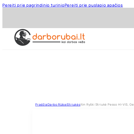
Pereiti prie pagrindinio turinio
Pereiti prie puslapio apačios
Pradžia
Darbo Rūbai
Striukės
Itin Ryški Striukė Pesso HI-VIS, G