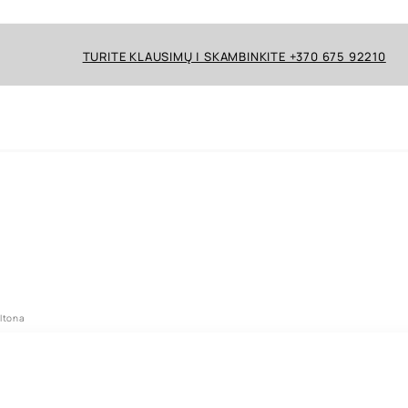
TURITE KLAUSIMŲ | SKAMBINKITE +370 675 92210
eltona