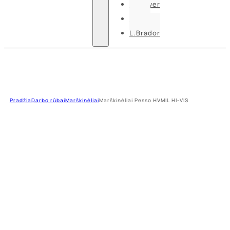
U-power
Guide
L.Brador
Pradžia
Darbo rūbai
Marškinėliai
Marškinėliai Pesso HVMIL HI-VIS