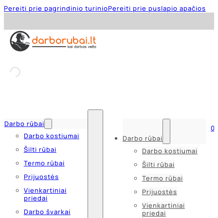
Pereiti prie pagrindinio turinio
Pereiti prie puslapio apačios
Darbo rūbai
0
Darbo kostiumai
Darbo rūbai
Šilti rūbai
Darbo kostiumai
Termo rūbai
Šilti rūbai
Prijuostės
Termo rūbai
Vienkartiniai
Prijuostės
priedai
Vienkartiniai
Darbo švarkai
priedai