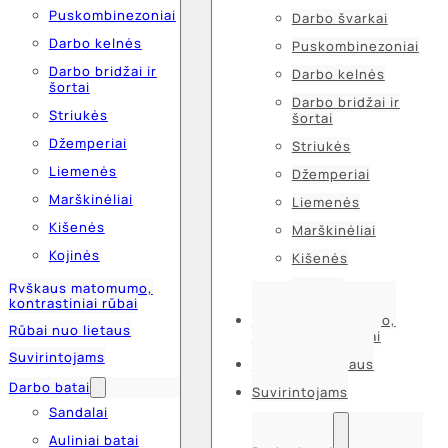
Puskombinezoniai
Darbo švarkai
Darbo kelnės
Puskombinezoniai
Darbo bridžai ir
Darbo kelnės
šortai
Darbo bridžai ir
Striukės
šortai
Džemperiai
Striukės
Liemenės
Džemperiai
Marškinėliai
Liemenės
Kišenės
Marškinėliai
Kojinės
Kišenės
Kojinės
Ryškaus matomumo,
kontrastiniai rūbai
Ryškaus matomumo,
Rūbai nuo lietaus
kontrastiniai rūbai
Suvirintojams
Rūbai nuo lietaus
Darbo batai
Suvirintojams
Sandalai
Auliniai batai