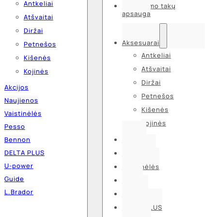
Antkeliai
Kvėpavimo takų
apsauga
Atšvaitai
Diržai
Aksesuarai
Petnešos
Antkeliai
Kišenės
Atšvaitai
Kojinės
Diržai
Akcijos
Petnešos
Naujienos
Kišenės
Vaistinėlės
Kojinės
Pesso
Bennon
Akcijos
DELTA PLUS
Naujienos
U-power
Vaistinėlės
Guide
Pesso
L.Brador
Bennon
DELTA PLUS