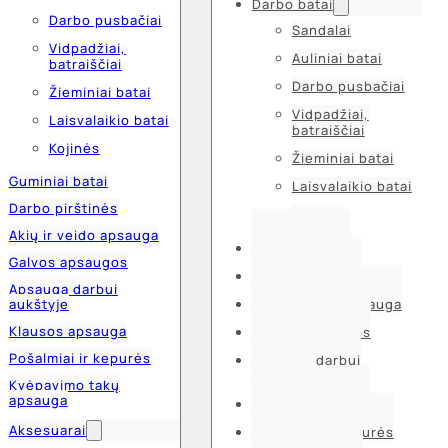
Darbo batai
Darbo pusbačiai
Sandalai
Vidpadžiai,
Auliniai batai
batraiščiai
Darbo pusbačiai
Žieminiai batai
Vidpadžiai,
Laisvalaikio batai
batraiščiai
Kojinės
Žieminiai batai
Guminiai batai
Laisvalaikio batai
Darbo pirštinės
Kojinės
Akių ir veido apsauga
Guminiai batai
Galvos apsaugos
Darbo pirštinės
Apsauga darbui
aukštyje
Akių ir veido apsauga
Klausos apsauga
Galvos apsaugos
Pošalmiai ir kepurės
Apsauga darbui
aukštyje
Kvėpavimo takų
apsauga
Klausos apsauga
Aksesuarai
Pošalmiai ir kepurės