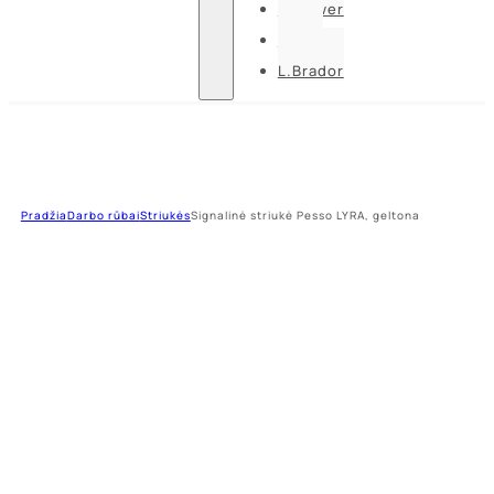
U-power
Guide
L.Brador
Pradžia
Darbo rūbai
Striukės
Signalinė striukė Pesso LYRA, geltona