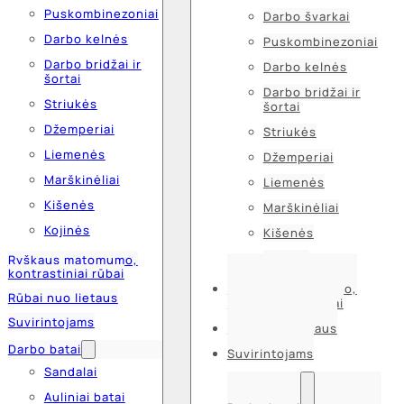
Puskombinezoniai
Darbo švarkai
Darbo kelnės
Puskombinezoniai
Darbo bridžai ir
Darbo kelnės
šortai
Darbo bridžai ir
Striukės
šortai
Džemperiai
Striukės
Liemenės
Džemperiai
Marškinėliai
Liemenės
Kišenės
Marškinėliai
Kojinės
Kišenės
Kojinės
Ryškaus matomumo,
kontrastiniai rūbai
Ryškaus matomumo,
Rūbai nuo lietaus
kontrastiniai rūbai
Suvirintojams
Rūbai nuo lietaus
Darbo batai
Suvirintojams
Sandalai
Auliniai batai