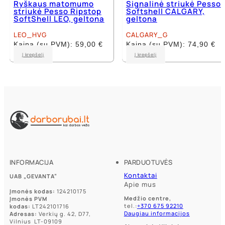
Ryškaus matomumo
Signalinė striukė Pesso
striukė Pesso Ripstop
Softshell CALGARY,
SoftShell LEO, geltona
geltona
LEO_HVG
CALGARY_G
Kaina (su PVM):
59,00
€
Kaina (su PVM):
74,90
€
This
This
Į krepšelį
Į krepšelį
product
product
has
has
multiple
multiple
variants.
variants.
The
The
options
options
may
may
be
be
chosen
chosen
on
on
the
the
product
product
INFORMACIJA
PARDUOTUVĖS
page
page
Kontaktai
UAB „GEVANTA”
Apie mus
Įmonės kodas:
124210175
Medžio centre,
Įmonės PVM
tel.:
+370 675 92210
kodas:
LT242101716
Daugiau informacijos
Adresas:
Verkių g. 42, D77,
Vilnius LT-09109