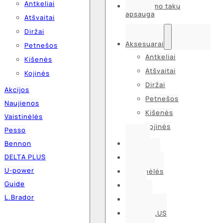
Antkeliai
Kvėpavimo takų
apsauga
Atšvaitai
Diržai
Aksesuarai
Petnešos
Antkeliai
Kišenės
Atšvaitai
Kojinės
Diržai
Akcijos
Petnešos
Naujienos
Kišenės
Vaistinėlės
Kojinės
Pesso
Bennon
Akcijos
DELTA PLUS
Naujienos
U-power
Vaistinėlės
Guide
Pesso
L.Brador
Bennon
DELTA PLUS