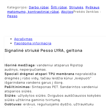
Pesso
Kategorijos:
Darbo rūbai
,
Šilti rūbai
,
Striukės
,
Ryškaus
LYRA,
matomumo, kontrastiniai rūbai
,
Akcijos
Prekės ženklas :
geltona
Pesso
Aprašymas
Papildoma informacija
Signalinė striukė Pesso LYRA, geltona
Išorinė medžiaga:
vandeniui atsparus Ripstop
audinys, neperpučiamas.
Speciali drėgmei atspari TPU membrana
nepraleidžia
drėgmės į rūbo vidų, tačiau leidžia kūnui „kvėpuoti”
išgarindama vandens garus į išorę.
Pašiltininimas:
Sinteponas PET. Sandarintos vandeniui
atsparios siūlės.
Siūlės
: užlydytos siūlės. Dvigubos aukščiausios kokybės
siūlės užtikrina gaminio tvirtumą.
Gobtuvas:
erdvus, reguliuojamo dydžio, užtrauktuku