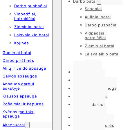
Darbo batai
Darbo pusbačiai
Sandalai
Vidpadžiai,
Auliniai batai
batraiščiai
Darbo pusbačiai
Žieminiai batai
Vidpadžiai,
Laisvalaikio batai
batraiščiai
Kojinės
Žieminiai batai
Guminiai batai
Laisvalaikio batai
Darbo pirštinės
Kojinės
Akių ir veido apsauga
Guminiai batai
Galvos apsaugos
Darbo pirštinės
Apsauga darbui
aukštyje
Akių ir veido apsauga
Klausos apsauga
Galvos apsaugos
Pošalmiai ir kepurės
Apsauga darbui
aukštyje
Kvėpavimo takų
apsauga
Klausos apsauga
Aksesuarai
Pošalmiai ir kepurės