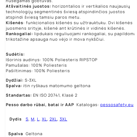
nusegamas gobtuvas.
Atšvaitinės juostos:
horizontalios ir vertikalios naujausių
technologijų segmentinės šviesą atspindinčios juostos
atspindi šviesą tamsiu paros metu.
Kišenės
: funkcionalios kišenės su užtrauktuku. Dvi kišenės
juosmens srityje, kišenė ant krūtinės ir vidinės kišenės.
Rankogaliai:
lipdukais reguliuojami rankogaliai, su papildoma
trikotažine apsauga nuo vėjo ir mova nykščiui.
Sudėtis:
Išorinis audinys: 100% Poliesteris RIPSTOP
Pamušalas: 100% Poliesteris
Pašiltinimas: 100% Poliesteris
Dydžiai:
S-3XL
Spalva:
itin ryškaus matomumo geltona
Standartas:
EN ISO 20741, Klasė 2
Pesso darbo rūbai,
batai ir AAP
Katalogas:
pessosafety.eu
Dydis
S
,
M
,
L
,
XL
,
2XL
,
3XL
Spalva
Geltona