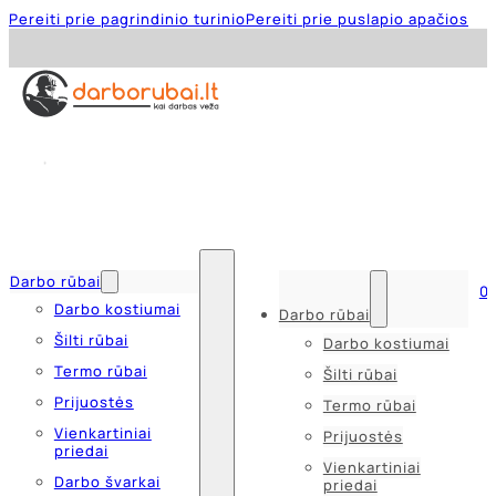
Pereiti prie pagrindinio turinio
Pereiti prie puslapio apačios
Darbo rūbai
0
Darbo kostiumai
Darbo rūbai
Šilti rūbai
Darbo kostiumai
Termo rūbai
Šilti rūbai
Prijuostės
Termo rūbai
Vienkartiniai
Prijuostės
priedai
Vienkartiniai
Darbo švarkai
priedai