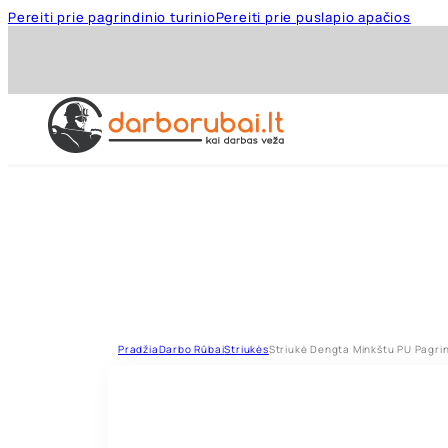
Pereiti prie pagrindinio turinio
Pereiti prie puslapio apačios
Pradžia
Darbo Rūbai
Striukės
Striukė Dengta Minkštu PU Pagri