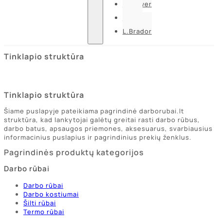
U-power
Guide
L.Brador
Tinklapio struktūra
Tinklapio struktūra
Šiame puslapyje pateikiama pagrindinė darborubai.lt
struktūra, kad lankytojai galėtų greitai rasti darbo rūbus,
darbo batus, apsaugos priemones, aksesuarus, svarbiausius
informacinius puslapius ir pagrindinius prekių ženklus.
Pagrindinės produktų kategorijos
Darbo rūbai
Darbo rūbai
Darbo kostiumai
Šilti rūbai
Termo rūbai