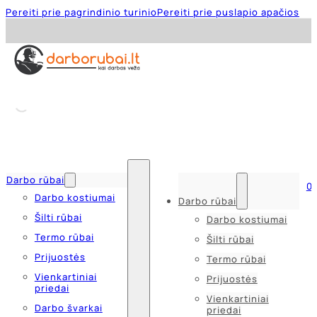
Pereiti prie pagrindinio turinio
Pereiti prie puslapio apačios
Darbo rūbai
0
Darbo kostiumai
Darbo rūbai
Šilti rūbai
Darbo kostiumai
Termo rūbai
Šilti rūbai
Prijuostės
Termo rūbai
Vienkartiniai
Prijuostės
priedai
Vienkartiniai
Darbo švarkai
priedai