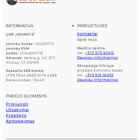
INFORMACIJA
PARDUOTUVĖS
Kontaktai
UAB „GEVANTA”
Apie mus
Įmonės kodas:
124210175
Medžio centre,
Įmonės PVM
tel.:
+370 675 92210
kodas:
LT242101716
Daugiau informacijos
Adresas:
Verkių g. 42, D77,
Vilnius LT-09109
Akropolyje Vilniuje
priešais Ermitažo kasas
Sąskaita SEB banke:
tel.:
+370 615 16032
LT93 7044 0600 0176 4988
Daugiau informacijos
Banko kodas: 70440
PIRKĖJO DUOMENYS
Prisijungti
Užsakymai
Krepšelis
Apmokėjimas