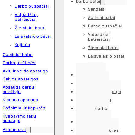
Darbo batai
Darbo pusbačiai
Sandalai
Vidpadžiai,
Auliniai batai
batraiščiai
Darbo pusbačiai
Žieminiai batai
Vidpadžiai,
Laisvalaikio batai
batraiščiai
Kojinės
Žieminiai batai
Guminiai batai
Laisvalaikio batai
Darbo pirštinės
Kojinės
Akių ir veido apsauga
Guminiai batai
Galvos apsaugos
Darbo pirštinės
Apsauga darbui
aukštyje
Akių ir veido apsauga
Klausos apsauga
Galvos apsaugos
Pošalmiai ir kepurės
Apsauga darbui
aukštyje
Kvėpavimo takų
apsauga
Klausos apsauga
Aksesuarai
Pošalmiai ir kepurės