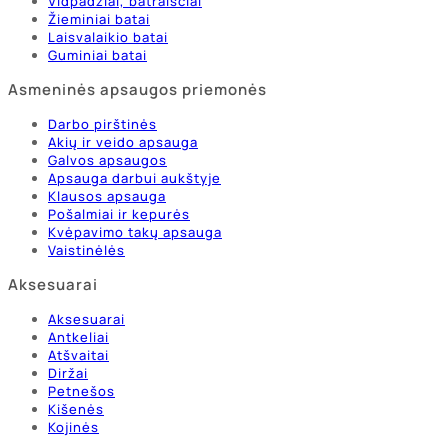
Vidpadžiai, batraiščiai
Žieminiai batai
Laisvalaikio batai
Guminiai batai
Asmeninės apsaugos priemonės
Darbo pirštinės
Akių ir veido apsauga
Galvos apsaugos
Apsauga darbui aukštyje
Klausos apsauga
Pošalmiai ir kepurės
Kvėpavimo takų apsauga
Vaistinėlės
Aksesuarai
Aksesuarai
Antkeliai
Atšvaitai
Diržai
Petnešos
Kišenės
Kojinės