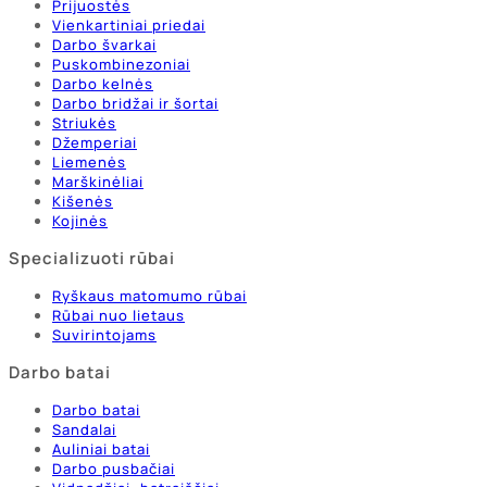
Prijuostės
Vienkartiniai priedai
Darbo švarkai
Puskombinezoniai
Darbo kelnės
Darbo bridžai ir šortai
Striukės
Džemperiai
Liemenės
Marškinėliai
Kišenės
Kojinės
Specializuoti rūbai
Ryškaus matomumo rūbai
Rūbai nuo lietaus
Suvirintojams
Darbo batai
Darbo batai
Sandalai
Auliniai batai
Darbo pusbačiai