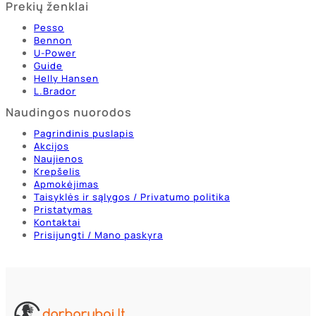
Prekių ženklai
Pesso
Bennon
U-Power
Guide
Helly Hansen
L.Brador
Naudingos nuorodos
Pagrindinis puslapis
Akcijos
Naujienos
Krepšelis
Apmokėjimas
Taisyklės ir sąlygos / Privatumo politika
Pristatymas
Kontaktai
Prisijungti / Mano paskyra