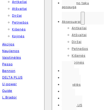
Antkeliai
Kvėpavimo takų
apsauga
Atšvaitai
Diržai
Aksesuarai
Petnešos
Antkeliai
Kišenės
Atšvaitai
Kojinės
Diržai
Akcijos
Petnešos
Naujienos
Kišenės
Vaistinėlės
Kojinės
Pesso
Bennon
Akcijos
DELTA PLUS
Naujienos
U-power
Vaistinėlės
Guide
Pesso
L.Brador
Bennon
DELTA PLUS