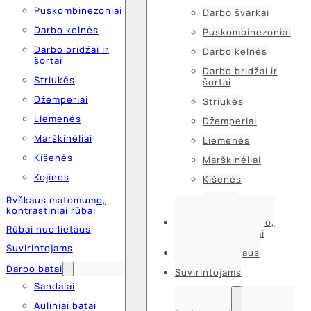
Puskombinezoniai
Darbo švarkai
Darbo kelnės
Puskombinezoniai
Darbo bridžai ir
Darbo kelnės
šortai
Darbo bridžai ir
Striukės
šortai
Džemperiai
Striukės
Liemenės
Džemperiai
Marškinėliai
Liemenės
Kišenės
Marškinėliai
Kojinės
Kišenės
Kojinės
Ryškaus matomumo,
kontrastiniai rūbai
Ryškaus matomumo,
Rūbai nuo lietaus
kontrastiniai rūbai
Suvirintojams
Rūbai nuo lietaus
Darbo batai
Suvirintojams
Sandalai
Auliniai batai