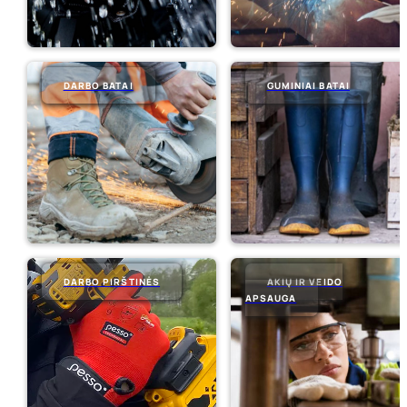
DARBO BATAI
GUMINIAI BATAI
DARBO PIRŠTINĖS
AKIŲ IR VEIDO
APSAUGA