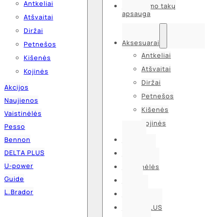
Antkeliai
Kvėpavimo takų
apsauga
Atšvaitai
Diržai
Aksesuarai
Petnešos
Antkeliai
Kišenės
Atšvaitai
Kojinės
Diržai
Akcijos
Petnešos
Naujienos
Kišenės
Vaistinėlės
Kojinės
Pesso
Bennon
Akcijos
DELTA PLUS
Naujienos
U-power
Vaistinėlės
Guide
Pesso
L.Brador
Bennon
DELTA PLUS