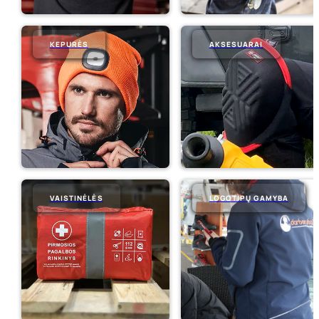
KEPURĖS
AKSESUARAI
VAISTINĖLĖS
LOGOTIPŲ GAMYBA