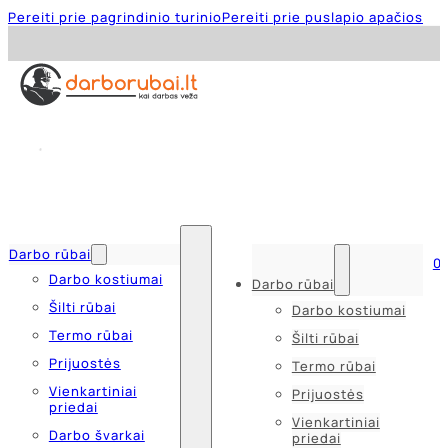
Pereiti prie pagrindinio turinio
Pereiti prie puslapio apačios
Darbo rūbai
0
Darbo kostiumai
Darbo rūbai
Šilti rūbai
Darbo kostiumai
Termo rūbai
Šilti rūbai
Prijuostės
Termo rūbai
Vienkartiniai
Prijuostės
priedai
Vienkartiniai
Darbo švarkai
priedai