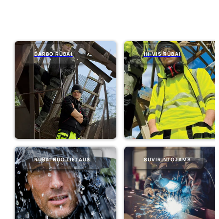
DARBO RŪBAI
HI-VIS RŪBAI
RŪBAI NUO LIETAUS
SUVIRINTOJAMS