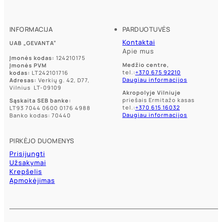
INFORMACIJA
PARDUOTUVĖS
Kontaktai
UAB „GEVANTA”
Apie mus
Įmonės kodas:
124210175
Medžio centre,
Įmonės PVM
tel.:
+370 675 92210
kodas:
LT242101716
Daugiau informacijos
Adresas:
Verkių g. 42, D77,
Vilnius LT-09109
Akropolyje Vilniuje
priešais Ermitažo kasas
Sąskaita SEB banke:
tel.:
+370 615 16032
LT93 7044 0600 0176 4988
Daugiau informacijos
Banko kodas: 70440
PIRKĖJO DUOMENYS
Prisijungti
Užsakymai
Krepšelis
Apmokėjimas