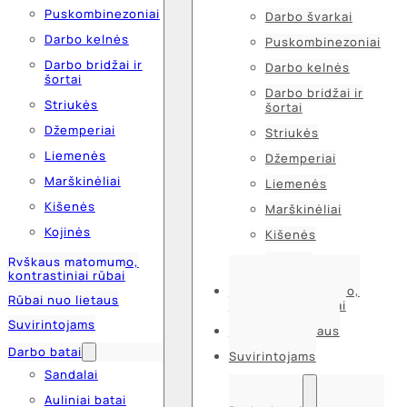
Puskombinezoniai
Darbo švarkai
Darbo kelnės
Puskombinezoniai
Darbo bridžai ir
Darbo kelnės
šortai
Darbo bridžai ir
Striukės
šortai
Džemperiai
Striukės
Liemenės
Džemperiai
Marškinėliai
Liemenės
Kišenės
Marškinėliai
Kojinės
Kišenės
Kojinės
Ryškaus matomumo,
kontrastiniai rūbai
Ryškaus matomumo,
Rūbai nuo lietaus
kontrastiniai rūbai
Suvirintojams
Rūbai nuo lietaus
Darbo batai
Suvirintojams
Sandalai
Auliniai batai