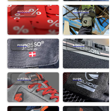
AKCIJOS
NAUJIENOS
PESSO
BENNON
U-POWER
GUIDE