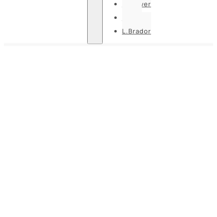
U-power
Guide
L.Brador