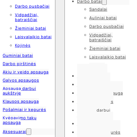
Darbo batai
Darbo pusbačiai
Sandalai
Vidpadžiai,
Auliniai batai
batraiščiai
Darbo pusbačiai
Žieminiai batai
Vidpadžiai,
Laisvalaikio batai
batraiščiai
Kojinės
Žieminiai batai
Guminiai batai
Laisvalaikio batai
Darbo pirštinės
Kojinės
Akių ir veido apsauga
Guminiai batai
Galvos apsaugos
Darbo pirštinės
Apsauga darbui
aukštyje
Akių ir veido apsauga
Klausos apsauga
Galvos apsaugos
Pošalmiai ir kepurės
Apsauga darbui
aukštyje
Kvėpavimo takų
apsauga
Klausos apsauga
Aksesuarai
Pošalmiai ir kepurės