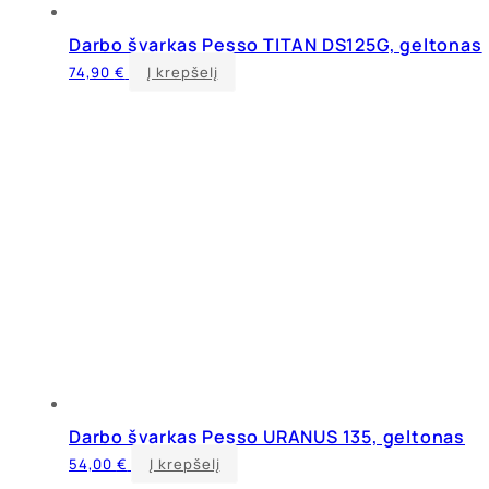
Darbo švarkas Pesso TITAN DS125G, geltonas
This
74,90
€
Į krepšelį
product
has
multiple
variants.
The
options
may
be
chosen
on
the
product
page
Darbo švarkas Pesso URANUS 135, geltonas
This
54,00
€
Į krepšelį
product