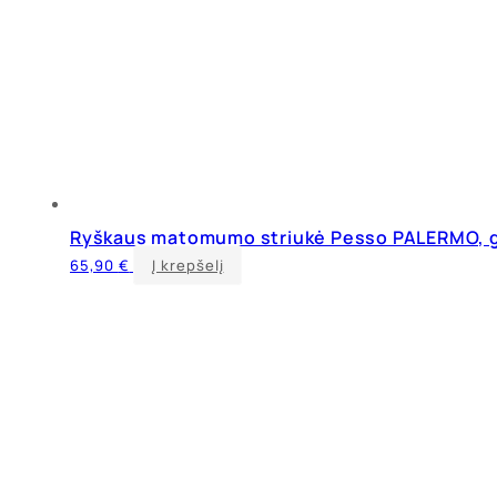
Ryškaus matomumo striukė Pesso PALERMO, 
This
65,90
€
Į krepšelį
product
has
multiple
variants.
The
options
may
be
chosen
on
the