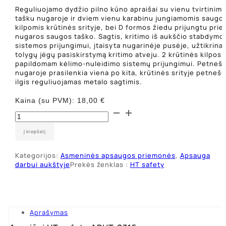
Reguliuojamo dydžio pilno kūno apraišai su vienu tvirtinim
tašku nugaroje ir dviem vienu karabinu jungiamomis saugo
kilpomis krūtinės srityje, bei D formos žiedu prijungtu prie
nugaros saugos taško. Sagtis, kritimo iš aukščio stabdymo
sistemos prijungimui, įtaisyta nugarinėje pusėje, užtikrina
tolygų jėgų pasiskirstymą kritimo atveju. 2 krūtinės kilpos 
papildomam kėlimo-nuleidimo sistemų prijungimui. Petneš
nugaroje prasilenkia viena po kita, krūtinės srityje petnešų
ilgis reguliuojamas metalo sagtimis.
Kaina (su PVM):
18,00
€
produkto
kiekis:
Apraišai
Į krepšelį
HT
safety
Kategorijos:
Asmeninės apsaugos priemonės
,
Apsauga
APHT-
darbui aukštyje
Prekės ženklas :
HT safety
S315
Aprašymas