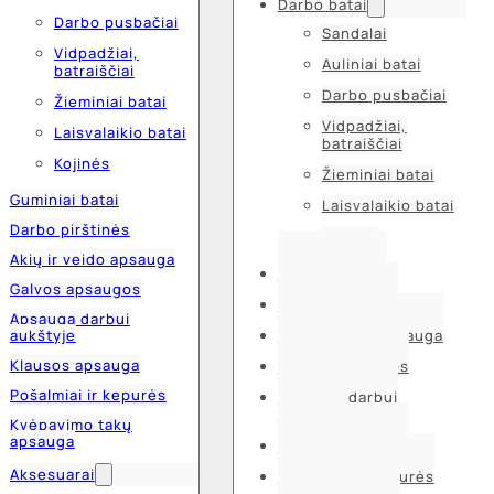
Darbo batai
Darbo pusbačiai
Sandalai
Vidpadžiai,
Auliniai batai
batraiščiai
Darbo pusbačiai
Žieminiai batai
Vidpadžiai,
Laisvalaikio batai
batraiščiai
Kojinės
Žieminiai batai
Guminiai batai
Laisvalaikio batai
Darbo pirštinės
Kojinės
Akių ir veido apsauga
Guminiai batai
Galvos apsaugos
Darbo pirštinės
Apsauga darbui
aukštyje
Akių ir veido apsauga
Klausos apsauga
Galvos apsaugos
Pošalmiai ir kepurės
Apsauga darbui
aukštyje
Kvėpavimo takų
apsauga
Klausos apsauga
Aksesuarai
Pošalmiai ir kepurės