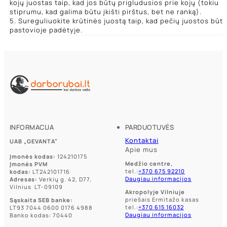
kojų juostas taip, kad jos būtų prigludusios prie kojų (tokiu
stiprumu, kad galima būtu įkišti pirštus, bet ne ranką).
5. Sureguliuokite krūtinės juostą taip, kad pečių juostos būt
pastovioje padėtyje.
INFORMACIJA
PARDUOTUVĖS
Kontaktai
UAB „GEVANTA”
Apie mus
Įmonės kodas:
124210175
Medžio centre,
Įmonės PVM
tel.:
+370 675 92210
kodas:
LT242101716
Daugiau informacijos
Adresas:
Verkių g. 42, D77,
Vilnius LT-09109
Akropolyje Vilniuje
priešais Ermitažo kasas
Sąskaita SEB banke:
tel.:
+370 615 16032
LT93 7044 0600 0176 4988
Daugiau informacijos
Banko kodas: 70440