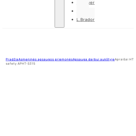
U-power
Guide
L.Brador
Pradžia
Asmeninės apsaugos priemonės
Apsauga darbui aukštyje
Apraišai HT
safety APHT-S315