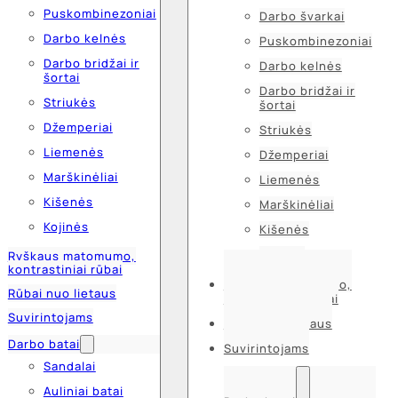
Puskombinezoniai
Darbo švarkai
Darbo kelnės
Puskombinezoniai
Darbo bridžai ir
Darbo kelnės
šortai
Darbo bridžai ir
Striukės
šortai
Džemperiai
Striukės
Liemenės
Džemperiai
Marškinėliai
Liemenės
Kišenės
Marškinėliai
Kojinės
Kišenės
Kojinės
Ryškaus matomumo,
kontrastiniai rūbai
Ryškaus matomumo,
Rūbai nuo lietaus
kontrastiniai rūbai
Suvirintojams
Rūbai nuo lietaus
Darbo batai
Suvirintojams
Sandalai
Auliniai batai