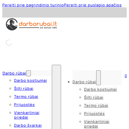
Pereiti prie pagrindinio turinio
Pereiti prie puslapio apačios
Darbo rūbai
0
Darbo kostiumai
Darbo rūbai
Šilti rūbai
Darbo kostiumai
Termo rūbai
Šilti rūbai
Prijuostės
Termo rūbai
Vienkartiniai
Prijuostės
priedai
Vienkartiniai
Darbo švarkai
priedai