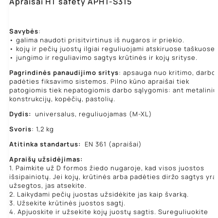
Apraišai HT safety APHT-S315
Savybės
:
• galima naudoti prisitvirtinus iš nugaros ir priekio.
• kojų ir pečių juostų ilgiai reguliuojami atskiruose taškuose.
• jungimo ir reguliavimo sagtys krūtinės ir kojų srityse.
Pagrindinės panaudijimo sritys
: apsauga nuo kritimo, darbo
padėties fiksavimo sistemos. Pilno kūno apraišai tiek
patogiomis tiek nepatogiomis darbo sąlygomis: ant metalinių
konstrukcijų, kopėčių, pastolių.
Dydis:
universalus, reguliuojamas (M-XL)
Svoris
: 1,2 kg
Atitinka standartus:
EN 361 (apraišai)
Apraišų užsidėjimas:
1. Paimkite už D formos žiedo nugaroje, kad visos juostos
išsipainiotų. Jei kojų, krūtinės arba padėties diržo sagtys yra
užsegtos, jas atsekite.
2. Laikydami pečių juostas užsidėkite jas kaip švarką.
3. Užsekite krūtinės juostos sagtį.
4. Apjuoskite ir užsekite kojų juostų sagtis. Sureguliuokite