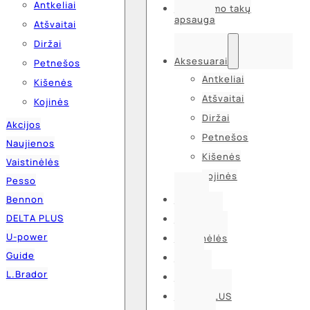
Antkeliai
Kvėpavimo takų
apsauga
Atšvaitai
Diržai
Aksesuarai
Petnešos
Antkeliai
Kišenės
Atšvaitai
Kojinės
Diržai
Akcijos
Petnešos
Naujienos
Kišenės
Vaistinėlės
Kojinės
Pesso
Bennon
Akcijos
DELTA PLUS
Naujienos
U-power
Vaistinėlės
Guide
Pesso
L.Brador
Bennon
DELTA PLUS