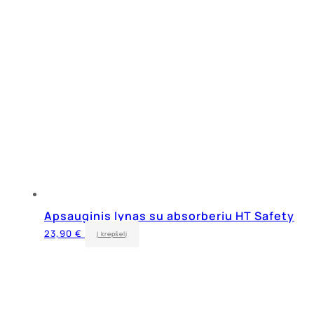
Apsauginis lynas su absorberiu HT Safety
23,90
€
Į krepšelį