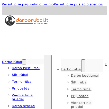
Pereiti prie pagrindinio turinio
Pereiti prie puslapio apačios
Darbo rūbai
0
Darbo kostiumai
Darbo rūbai
Šilti rūbai
Darbo kostiumai
Termo rūbai
Šilti rūbai
Prijuostės
Termo rūbai
Vienkartiniai
Prijuostės
priedai
Vienkartiniai
Darbo švarkai
priedai