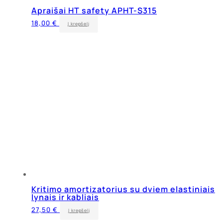
Apraišai HT safety APHT-S315
18,00
€
Į krepšelį
Kritimo amortizatorius su dviem elastiniais
lynais ir kabliais
27,50
€
Į krepšelį