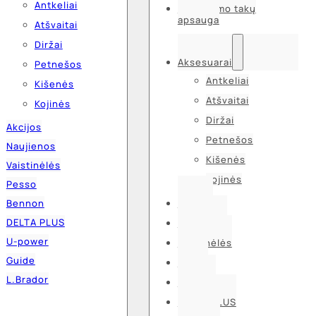
Antkeliai
Kvėpavimo takų
apsauga
Atšvaitai
Diržai
Aksesuarai
Petnešos
Antkeliai
Kišenės
Atšvaitai
Kojinės
Diržai
Akcijos
Petnešos
Naujienos
Kišenės
Vaistinėlės
Kojinės
Pesso
Bennon
Akcijos
DELTA PLUS
Naujienos
U-power
Vaistinėlės
Guide
Pesso
L.Brador
Bennon
DELTA PLUS