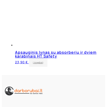
Apsauginis lynas su absorberiu ir dviem
karabinais HT Safety
23,90
€
Į krepšelį