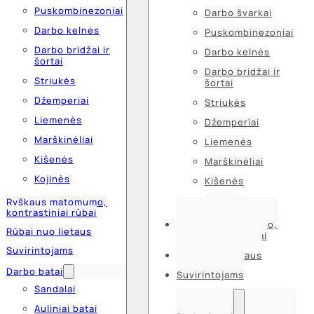
Puskombinezoniai
Darbo švarkai
Darbo kelnės
Puskombinezoniai
Darbo bridžai ir
Darbo kelnės
šortai
Darbo bridžai ir
Striukės
šortai
Džemperiai
Striukės
Liemenės
Džemperiai
Marškinėliai
Liemenės
Kišenės
Marškinėliai
Kojinės
Kišenės
Kojinės
Ryškaus matomumo,
kontrastiniai rūbai
Ryškaus matomumo,
Rūbai nuo lietaus
kontrastiniai rūbai
Suvirintojams
Rūbai nuo lietaus
Darbo batai
Suvirintojams
Sandalai
Auliniai batai