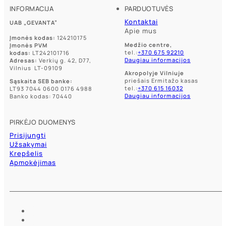
INFORMACIJA
PARDUOTUVĖS
Kontaktai
UAB „GEVANTA”
Apie mus
Įmonės kodas:
124210175
Medžio centre,
Įmonės PVM
tel.:
+370 675 92210
kodas:
LT242101716
Daugiau informacijos
Adresas:
Verkių g. 42, D77,
Vilnius LT-09109
Akropolyje Vilniuje
priešais Ermitažo kasas
Sąskaita SEB banke:
tel.:
+370 615 16032
LT93 7044 0600 0176 4988
Daugiau informacijos
Banko kodas: 70440
PIRKĖJO DUOMENYS
Prisijungti
Užsakymai
Krepšelis
Apmokėjimas