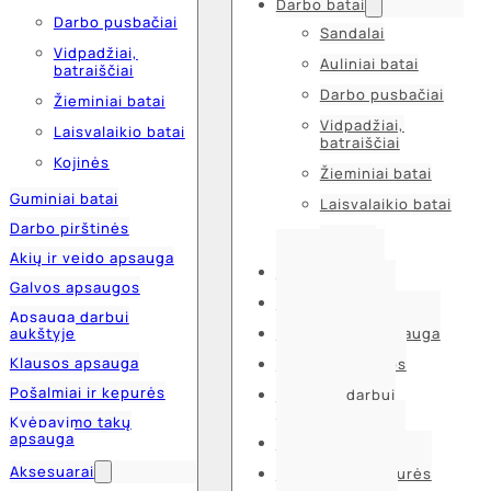
Darbo batai
Darbo pusbačiai
Sandalai
Vidpadžiai,
Auliniai batai
batraiščiai
Darbo pusbačiai
Žieminiai batai
Vidpadžiai,
Laisvalaikio batai
batraiščiai
Kojinės
Žieminiai batai
Guminiai batai
Laisvalaikio batai
Darbo pirštinės
Kojinės
Akių ir veido apsauga
Guminiai batai
Galvos apsaugos
Darbo pirštinės
Apsauga darbui
aukštyje
Akių ir veido apsauga
Klausos apsauga
Galvos apsaugos
Pošalmiai ir kepurės
Apsauga darbui
aukštyje
Kvėpavimo takų
apsauga
Klausos apsauga
Aksesuarai
Pošalmiai ir kepurės