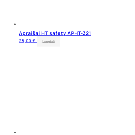
Apraišai HT safety APHT-321
28,00
€
Į krepšelį