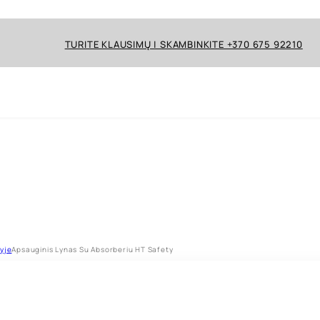
TURITE KLAUSIMŲ | SKAMBINKITE +370 675 92210
yje
Apsauginis Lynas Su Absorberiu HT Safety