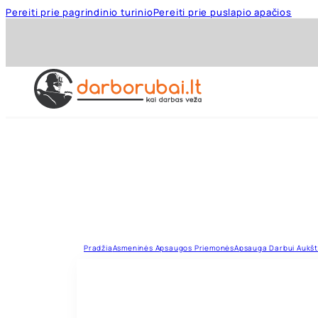
Pereiti prie pagrindinio turinio
Pereiti prie puslapio apačios
Pradžia
Asmeninės Apsaugos Priemonės
Apsauga Darbui Aukšt