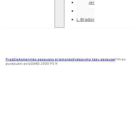
U-power
Guide
L.Brador
Pradžia
Asmeninės apsaugos priemonės
Kvėpavimo takų apsauga
Filtras
puskaukei polyGARD 2000 P3 R