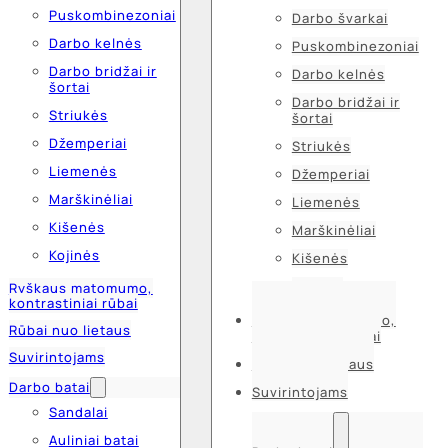
Puskombinezoniai
Darbo švarkai
Darbo kelnės
Puskombinezoniai
Darbo bridžai ir
Darbo kelnės
šortai
Darbo bridžai ir
Striukės
šortai
Džemperiai
Striukės
Liemenės
Džemperiai
Marškinėliai
Liemenės
Kišenės
Marškinėliai
Kojinės
Kišenės
Kojinės
Ryškaus matomumo,
kontrastiniai rūbai
Ryškaus matomumo,
Rūbai nuo lietaus
kontrastiniai rūbai
Suvirintojams
Rūbai nuo lietaus
Darbo batai
Suvirintojams
Sandalai
Auliniai batai