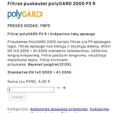
Filtras puskaukei polyGARD 2000 P3 R
PREKĖS KODAS:
FBP3
Filtrai polyGARD P3 R | Kvėpavimo takų apsauga
Prisukamas PolyGARD 2000 serijos filtras yra P3 apsaugos
lygio, filtras apsaugo nuo kietųjų ir skystųjų dalelių. Atitink
EN 143:2000 + A1:2006 standarto reikalavimus. Užtikrina
lengvą kvėpavimą. Filtrai pasižymi lengvumu, neužstoja
matomumo lauko. Filtrai tvirtinami
prisukama
Bayonet
jungtimi(2125).
Standartas:EN 143:2000 + A1:2006
Kaina (su PVM):
6,60
€
produkto
kiekis:
Filtras
Į krepšelį
puskaukei
polyGARD
Kategorijos:
Asmeninės apsaugos priemonės
,
Kvėpavimo
2000