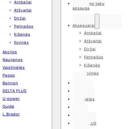
Antkeliai
Kvėpavimo takų
apsauga
Atšvaitai
Diržai
Aksesuarai
Petnešos
Antkeliai
Kišenės
Atšvaitai
Kojinės
Diržai
Akcijos
Petnešos
Naujienos
Kišenės
Vaistinėlės
Kojinės
Pesso
Bennon
Akcijos
DELTA PLUS
Naujienos
U-power
Vaistinėlės
Guide
Pesso
L.Brador
Bennon
DELTA PLUS