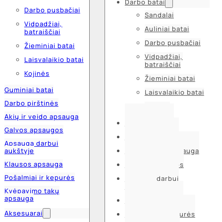
Darbo batai
Darbo pusbačiai
Sandalai
Vidpadžiai,
Auliniai batai
batraiščiai
Darbo pusbačiai
Žieminiai batai
Vidpadžiai,
Laisvalaikio batai
batraiščiai
Kojinės
Žieminiai batai
Guminiai batai
Laisvalaikio batai
Darbo pirštinės
Kojinės
Akių ir veido apsauga
Guminiai batai
Galvos apsaugos
Darbo pirštinės
Apsauga darbui
aukštyje
Akių ir veido apsauga
Klausos apsauga
Galvos apsaugos
Pošalmiai ir kepurės
Apsauga darbui
aukštyje
Kvėpavimo takų
apsauga
Klausos apsauga
Aksesuarai
Pošalmiai ir kepurės