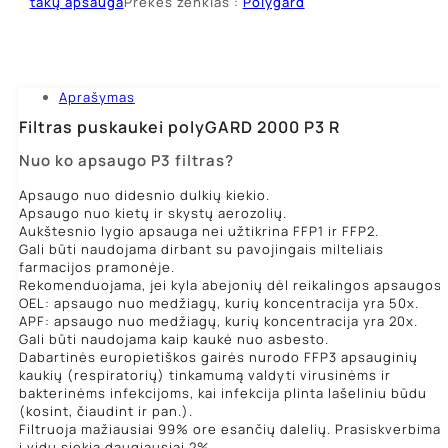
takų apsauga
Prekės ženklas :
Polygard
P3
R
Aprašymas
Filtras puskaukei polyGARD 2000 P3 R
Nuo ko apsaugo P3 filtras?
Apsaugo nuo didesnio dulkių kiekio.
Apsaugo nuo kietų ir skystų aerozolių.
Aukštesnio lygio apsauga nei užtikrina FFP1 ir FFP2.
Gali būti naudojama dirbant su pavojingais milteliais
farmacijos pramonėje.
Rekomenduojama, jei kyla abejonių dėl reikalingos apsaugos.
OEL: apsaugo nuo medžiagų, kurių koncentracija yra 50x.
APF: apsaugo nuo medžiagų, kurių koncentracija yra 20x.
Gali būti naudojama kaip kaukė nuo asbesto.
Dabartinės europietiškos gairės nurodo FFP3 apsauginių
kaukių (respiratorių) tinkamumą valdyti virusinėms ir
bakterinėms infekcijoms, kai infekcija plinta lašeliniu būdu
(kosint, čiaudint ir pan.).
Filtruoja mažiausiai 99% ore esančių dalelių. Prasiskverbima
į vidų siekia daugiausiai 2%.