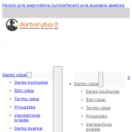
Pereiti prie pagrindinio turinio
Pereiti prie puslapio apačios
Darbo rūbai
0
Darbo kostiumai
Darbo rūbai
Šilti rūbai
Darbo kostiumai
Termo rūbai
Šilti rūbai
Prijuostės
Termo rūbai
Vienkartiniai
Prijuostės
priedai
Vienkartiniai
Darbo švarkai
priedai