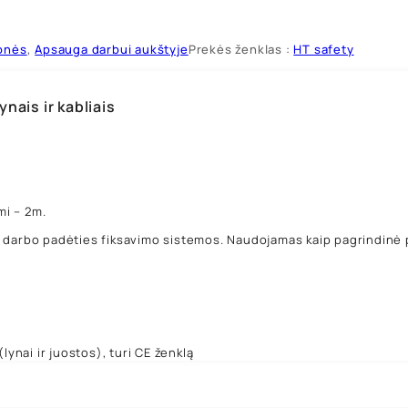
onės
,
Apsauga darbui aukštyje
Prekės ženklas :
HT safety
nais ir kabliais
mi – 2m.
, darbo padėties fiksavimo sistemos. Naudojamas kaip pagrindinė 
ynai ir juostos), turi CE ženklą