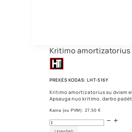
Kritimo amortizatorius s
PREKĖS KODAS:
LHT-516Y
Kritimo amortizatorius su dviem ela
Apsauga nuo kritimo, darbo padėt
Kaina (su PVM):
27,50
€
produkto
kiekis:
Kritimo
Į krepšelį