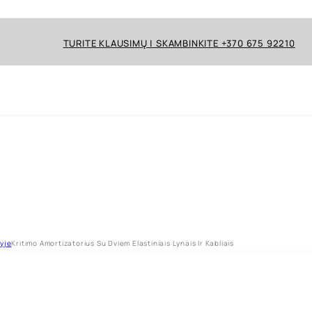
TURITE KLAUSIMŲ | SKAMBINKITE +370 675 92210
yje
Kritimo Amortizatorius Su Dviem Elastiniais Lynais Ir Kabliais