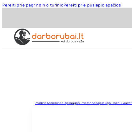
Pereiti prie pagrindinio turinio
Pereiti prie puslapio apačios
Pradžia
Asmeninės Apsaugos Priemonės
Apsauga Darbui Aukšt