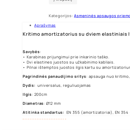
amortizatorius
su
dviem
Kategorijos:
Asmeninės apsaugos priem
elastiniais
lynais
Aprašymas
ir
Kritimo amortizatorius su dviem elastiniais ly
kabliais
Savybės
:
• Karabinas prijungimui prie inkarinio taško.
• Dvi elastines juostos su užkabinimo kabliais.
• Pilnai ištemptos juostos ilgis kartu su amortizatoriu
Pagrindinės panaudijimo sritys
: apsauga nuo kritimo
Dydis:
universalus, reguliuojamas
Ilgis
: 200cm
Diametras
: Ø12 mm
Atitinka standartus:
EN 355 (amortizatoriai), EN 354 (l