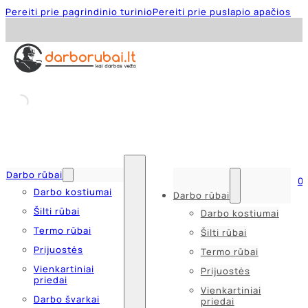
Pereiti prie pagrindinio turinio
Pereiti prie puslapio apačios
Darbo rūbai
0
Darbo kostiumai
Darbo rūbai
Šilti rūbai
Darbo kostiumai
Termo rūbai
Šilti rūbai
Prijuostės
Termo rūbai
Vienkartiniai
Prijuostės
priedai
Vienkartiniai
Darbo švarkai
priedai