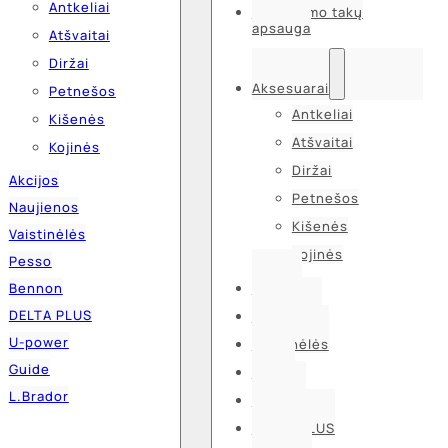
Antkeliai
Kvėpavimo takų
apsauga
Atšvaitai
Diržai
Aksesuarai
Petnešos
Antkeliai
Kišenės
Atšvaitai
Kojinės
Diržai
Akcijos
Petnešos
Naujienos
Kišenės
Vaistinėlės
Kojinės
Pesso
Bennon
Akcijos
DELTA PLUS
Naujienos
U-power
Vaistinėlės
Guide
Pesso
L.Brador
Bennon
DELTA PLUS