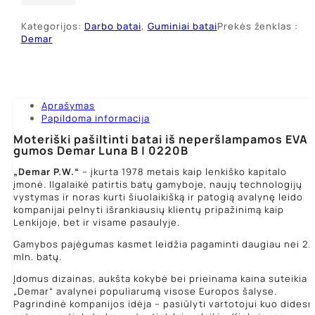
guminiai
batai
Kategorijos:
Darbo batai
,
Guminiai batai
Prekės ženklas :
EVA
Demar
Demar
Luna
B
Aprašymas
Papildoma informacija
Moteriški pašiltinti batai iš neperšlampamos EVA
gumos Demar Luna B | 0220B
„Demar P.W.“
– įkurta 1978 metais kaip lenkiško kapitalo
įmonė. Ilgalaikė patirtis batų gamyboje, naujų technologijų
vystymas ir noras kurti šiuolaikišką ir patogią avalynę leido
kompanijai pelnyti išrankiausių klientų pripažinimą kaip
Lenkijoje, bet ir visame pasaulyje.
Gamybos pajėgumas kasmet leidžia pagaminti daugiau nei 2.
mln. batų.
Įdomus dizainas, aukšta kokybė bei prieinama kaina suteikia
„Demar“ avalynei populiarumą visose Europos šalyse.
Pagrindinė kompanijos idėja – pasiūlyti vartotojui kuo didesn