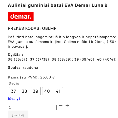
Auliniai guminiai batai EVA Demar Luna B
PREKĖS KODAS:
GBLMR
Pašiltinti batai pagaminti iš itin lengvos ir neperšlampamos
EVA gumos su išimama kojine. Galima nešioti ir žiemą (-30 C
ir pavasarį.
Dydžiai:
36
(36/37),
37
(37/38);
38
(38/39);
39
(39/40);
40
(40/41)
Spalva:
raudona
Kaina (su PVM):
25,00
€
Dydis
37
38
39
40
41
Išvalyti
produkto
kiekis:
Auliniai
Į krepšelį