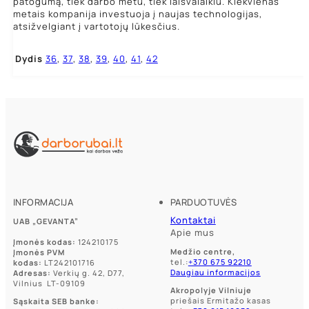
patogumą, tiek darbo metu, tiek laisvalaikiu. Kiekvienas
metais kompanija investuoja į naujas technologijas,
atsižvelgiant į vartotojų lūkesčius.
Dydis
36
,
37
,
38
,
39
,
40
,
41
,
42
INFORMACIJA
PARDUOTUVĖS
Kontaktai
UAB „GEVANTA”
Apie mus
Įmonės kodas:
124210175
Medžio centre,
Įmonės PVM
tel.:
+370 675 92210
kodas:
LT242101716
Daugiau informacijos
Adresas:
Verkių g. 42, D77,
Vilnius LT-09109
Akropolyje Vilniuje
priešais Ermitažo kasas
Sąskaita SEB banke: