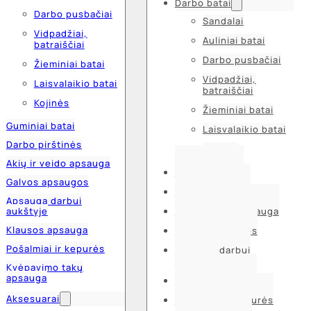
Darbo batai
Darbo pusbačiai
Sandalai
Vidpadžiai,
Auliniai batai
batraiščiai
Darbo pusbačiai
Žieminiai batai
Vidpadžiai,
Laisvalaikio batai
batraiščiai
Kojinės
Žieminiai batai
Guminiai batai
Laisvalaikio batai
Darbo pirštinės
Kojinės
Akių ir veido apsauga
Guminiai batai
Galvos apsaugos
Darbo pirštinės
Apsauga darbui
aukštyje
Akių ir veido apsauga
Klausos apsauga
Galvos apsaugos
Pošalmiai ir kepurės
Apsauga darbui
aukštyje
Kvėpavimo takų
apsauga
Klausos apsauga
Aksesuarai
Pošalmiai ir kepurės