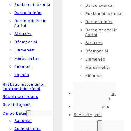
Puskombinezoniai
Darbo švarkai
Darbo kelnės
Puskombinezoniai
Darbo bridžai ir
Darbo kelnės
šortai
Darbo bridžai ir
Striukės
šortai
Džemperiai
Striukės
Liemenės
Džemperiai
Marškinėliai
Liemenės
Kišenės
Marškinėliai
Kojinės
Kišenės
Kojinės
Ryškaus matomumo,
kontrastiniai rūbai
Ryškaus matomumo,
Rūbai nuo lietaus
kontrastiniai rūbai
Suvirintojams
Rūbai nuo lietaus
Darbo batai
Suvirintojams
Sandalai
Auliniai batai