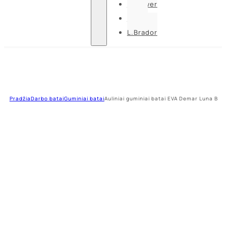
U-power
Guide
L.Brador
Pradžia
Darbo batai
Guminiai batai
Auliniai guminiai batai EVA Demar Luna B