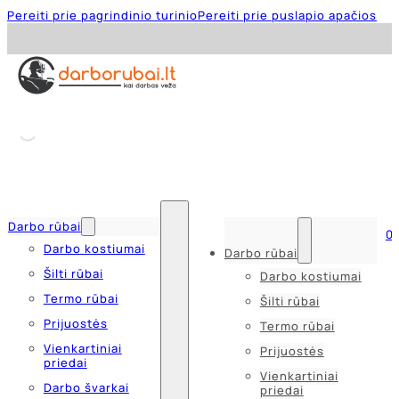
Pereiti prie pagrindinio turinio
Pereiti prie puslapio apačios
Darbo rūbai
0
Darbo kostiumai
Darbo rūbai
Šilti rūbai
Darbo kostiumai
Termo rūbai
Šilti rūbai
Prijuostės
Termo rūbai
Vienkartiniai
Prijuostės
priedai
Vienkartiniai
Darbo švarkai
priedai