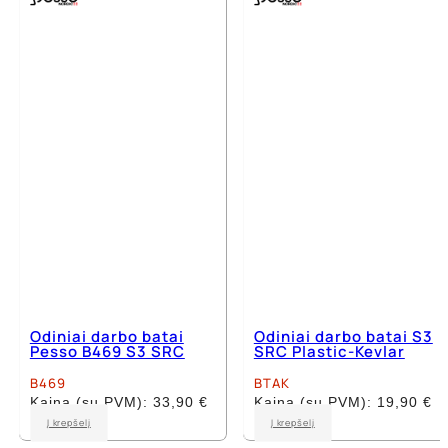
variants.
variants.
The
The
options
options
may
may
be
be
chosen
chosen
on
on
the
the
product
product
page
page
Odiniai darbo batai
Odiniai darbo batai S3
Pesso B469 S3 SRC
SRC Plastic-Kevlar
B469
BTAK
Kaina (su PVM):
33,90
€
Kaina (su PVM):
19,90
€
This
This
Į krepšelį
Į krepšelį
product
product