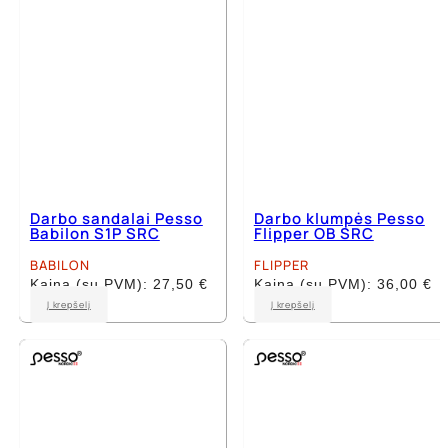
on
the
the
product
product
page
page
Darbo sandalai Pesso
Darbo klumpės Pesso
Babilon S1P SRC
Flipper OB SRC
BABILON
FLIPPER
Kaina (su PVM):
27,50
€
Kaina (su PVM):
36,00
€
This
This
Į krepšelį
Į krepšelį
product
product
has
has
multiple
multiple
variants.
variants.
The
The
options
options
may
may
be
be