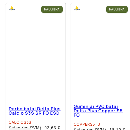
has
has
multiple
multiple
NAUJIENA
NAUJIENA
variants.
variants.
The
The
options
options
may
may
be
be
chosen
chosen
on
on
the
the
product
product
page
page
Guminiai PVC batai
Darbo batai Delta Plus
Delta Plus Copper S5
Calcio S3S SR FO ESD
FO
CALCIOS3S
COPPERS5_J
Kaina (su PVM):
92,63
€
Kaina (su PVM):
18,10
€