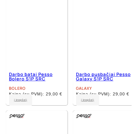
chosen
chosen
on
on
the
the
product
product
page
page
Darbo batai Pesso
Darbo pusbačiai Pesso
Bolero S1P SRC
Galaxy S1P SRC
BOLERO
GALAXY
Kaina (su PVM):
29,00
€
Kaina (su PVM):
29,00
€
This
This
Į krepšelį
Į krepšelį
product
product
has
has
multiple
multiple
variants.
variants.
The
The
options
options