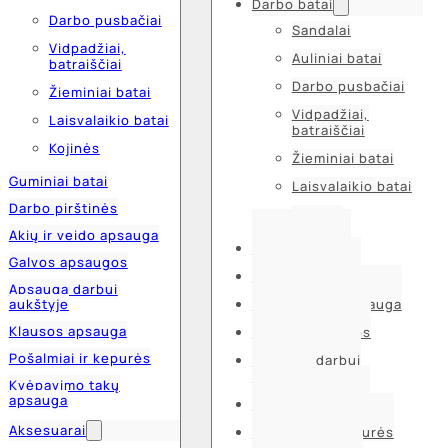
Darbo batai
Darbo pusbačiai
Sandalai
Vidpadžiai,
Auliniai batai
batraiščiai
Darbo pusbačiai
Žieminiai batai
Vidpadžiai,
Laisvalaikio batai
batraiščiai
Kojinės
Žieminiai batai
Guminiai batai
Laisvalaikio batai
Darbo pirštinės
Kojinės
Akių ir veido apsauga
Guminiai batai
Galvos apsaugos
Darbo pirštinės
Apsauga darbui
aukštyje
Akių ir veido apsauga
Klausos apsauga
Galvos apsaugos
Pošalmiai ir kepurės
Apsauga darbui
aukštyje
Kvėpavimo takų
apsauga
Klausos apsauga
Aksesuarai
Pošalmiai ir kepurės