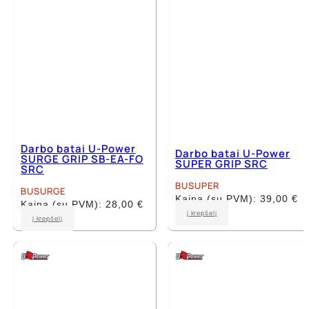
on
the
the
product
product
page
page
Darbo batai U-Power
Darbo batai U-Power
SURGE GRIP SB-EA-FO
SUPER GRIP SRC
SRC
BUSUPER
BUSURGE
Kaina (su PVM):
39,00
€
Kaina (su PVM):
28,00
€
This
Į krepšelį
This
Į krepšelį
product
product
has
has
multiple
multiple
variants.
variants.
The
The
options
options
may
may