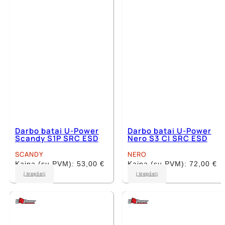
be
be
chosen
chosen
on
on
the
the
product
product
page
page
Darbo batai U-Power
Darbo batai U-Power
Scandy S1P SRC ESD
Nero S3 CI SRC ESD
SCANDY
NERO
Kaina (su PVM):
53,00
€
Kaina (su PVM):
72,00
€
This
This
Į krepšelį
Į krepšelį
product
product
has
has
multiple
multiple
variants.
variants.
The
The