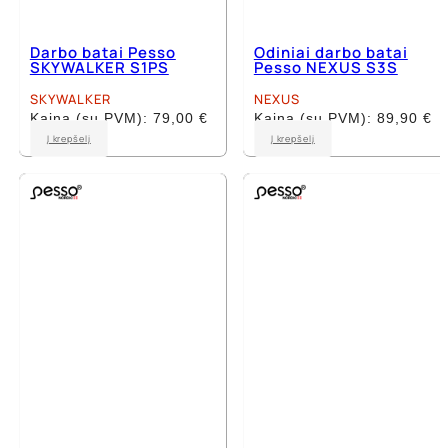
Darbo batai Pesso
Odiniai darbo batai
SKYWALKER S1PS
Pesso NEXUS S3S
SKYWALKER
NEXUS
Kaina (su PVM):
79,00
€
Kaina (su PVM):
89,90
€
This
This
Į krepšelį
Į krepšelį
product
product
has
has
multiple
multiple
variants.
variants.
The
The
options
options
may
may
be
be
chosen
chosen
on
on
the
the
product
product
page
page