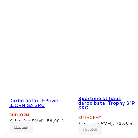
The
The
options
options
may
may
be
be
chosen
chosen
on
on
the
the
product
product
page
page
Sportinio stiliaus
Darbo batai U-Power
darbo batai Trophy S1P
BJORN S3 SRC
SRC
BUBJORN
BUTROPHY
Kaina (su PVM):
59,00
€
Kaina (su PVM):
72,00
€
This
Į krepšelį
This
Į krepšelį
product
product
has