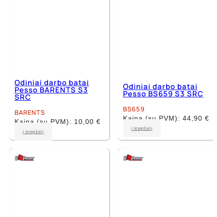
page
page
Odiniai darbo batai
Odiniai darbo batai
Pesso BARENTS S3
Pesso BS659 S3 SRC
SRC
BS659
BARENTS
Kaina (su PVM):
44,90
€
Kaina (su PVM):
10,00
€
This
Į krepšelį
This
Į krepšelį
product
product
has
has
multiple
multiple
variants.
variants.
The
The
options
options
may
may
be
be
chosen
chosen
on