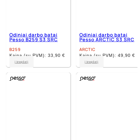
Odiniai darbo batai
Odiniai darbo batai
Pesso B259 S3 SRC
Pesso ARCTIC S3 SRC
B259
ARCTIC
Kaina (su PVM):
33,90
€
Kaina (su PVM):
49,90
€
This
This
Į krepšelį
Į krepšelį
product
product
has
has
multiple
multiple
variants.
variants.
The
The
options
options
may
may
be
be
chosen
chosen
on
on
the
the
product
product
page
page