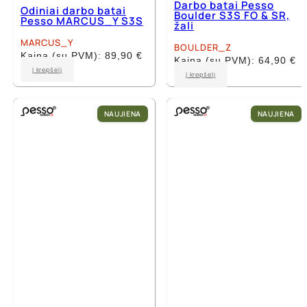
Darbo batai Pesso
Odiniai darbo batai
Boulder S3S FO & SR,
Pesso MARCUS_Y S3S
žali
MARCUS_Y
BOULDER_Z
Kaina (su PVM):
89,90
€
Kaina (su PVM):
64,90
€
This
Į krepšelį
This
Į krepšelį
product
product
has
has
multiple
multiple
NAUJIENA
NAUJIENA
variants.
variants.
The
The
options
options
may
may
be
be
chosen
chosen
on
on
the
the
product
product
page
page