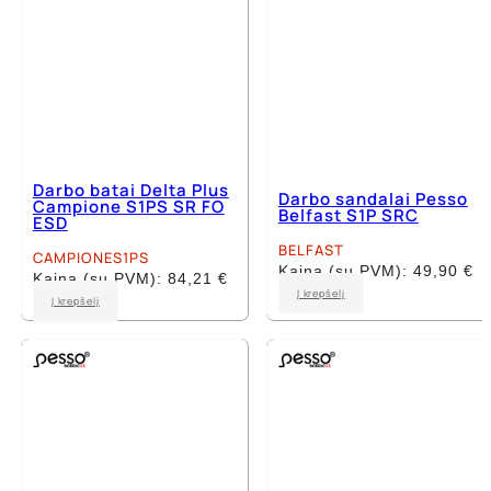
page
page
Darbo batai Delta Plus
Darbo sandalai Pesso
Campione S1PS SR FO
Belfast S1P SRC
ESD
BELFAST
CAMPIONES1PS
Kaina (su PVM):
49,90
€
Kaina (su PVM):
84,21
€
This
Į krepšelį
This
Į krepšelį
product
product
has
has
multiple
multiple
variants.
variants.
The
The
options
options
may
may
be
be
chosen
chosen
on