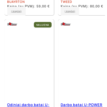
BUAYRTON
TWEED
Kaina (su PVM):
59,00
€
Kaina (su PVM):
80,00
€
This
This
Į krepšelį
Į krepšelį
product
product
has
has
multiple
multiple
NAUJIENA
variants.
variants.
The
The
options
options
may
may
be
be
chosen
chosen
on
on
the
the
product
product
page
page
Odiniai darbo batai U-
Darbo batai U-POWER