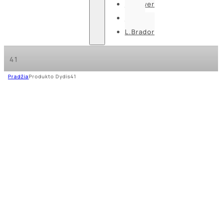
U-power
Guide
L.Brador
41
Pradžia
Produkto Dydis
41