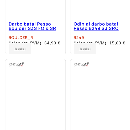
Darbo batai Pesso
Odiniai darbo batai
Boulder S3S FO & SR
Pesso B249 S3 SRC
BOULDER_R
B249
Kaina (su PVM):
64,90
€
Kaina (su PVM):
15,00
€
This
This
Į krepšelį
Į krepšelį
product
product
has
has
multiple
multiple
variants.
variants.
The
The
options
options
may
may
be
be
chosen
chosen
on
on
the
the
product
product
page
page