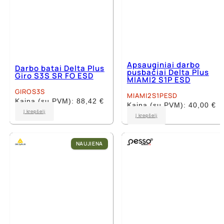
Apsauginiai darbo
Darbo batai Delta Plus
pusbačiai Delta Plus
Giro S3S SR FO ESD
MIAMI2 S1P ESD
GIROS3S
MIAMI2S1PESD
Kaina (su PVM):
88,42
€
Kaina (su PVM):
40,00
€
This
Į krepšelį
This
Į krepšelį
product
product
has
has
multiple
multiple
NAUJIENA
variants.
variants.
The
The
options
options
may
may
be
be
chosen
chosen
on
on
the
the
product
product