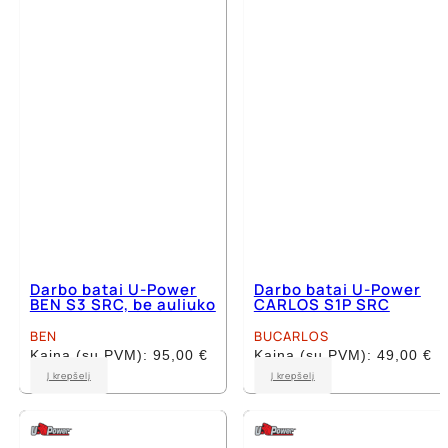
options
options
may
may
be
be
chosen
chosen
on
on
the
the
product
product
page
page
Darbo batai U-Power
Darbo batai U-Power
BEN S3 SRC, be auliuko
CARLOS S1P SRC
BEN
BUCARLOS
Kaina (su PVM):
95,00
€
Kaina (su PVM):
49,00
€
This
This
Į krepšelį
Į krepšelį
product
product
has
has
multiple
multiple
variants.
variants.