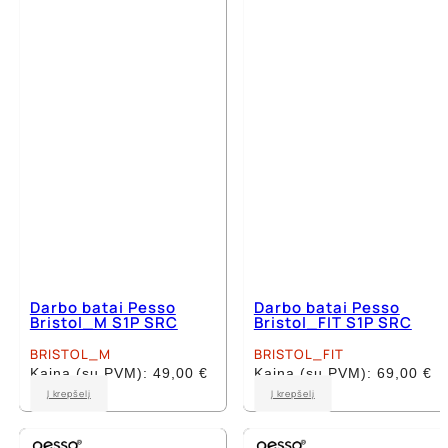
The
The
options
options
may
may
be
be
chosen
chosen
on
on
the
the
product
product
page
page
Darbo batai Pesso
Darbo batai Pesso
Bristol_M S1P SRC
Bristol_FIT S1P SRC
BRISTOL_M
BRISTOL_FIT
Kaina (su PVM):
49,00
€
Kaina (su PVM):
69,00
€
This
This
Į krepšelį
Į krepšelį
product
product
has
has
multiple
multiple