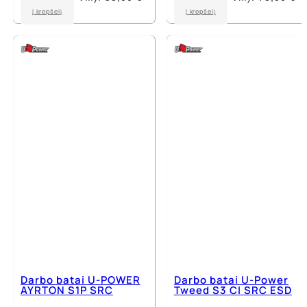
This
This
Į krepšelį
Į krepšelį
product
product
has
has
multiple
multiple
variants.
variants.
The
The
options
options
may
may
be
be
chosen
chosen
on
on
the
the
product
product
page
page
Darbo batai U-POWER
Darbo batai U-Power
AYRTON S1P SRC
Tweed S3 CI SRC ESD