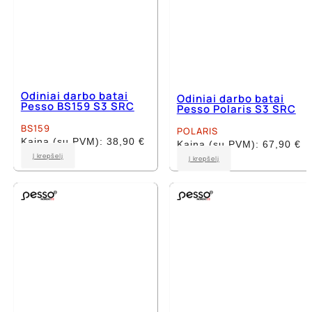
Odiniai darbo batai
Odiniai darbo batai
Pesso BS159 S3 SRC
Pesso Polaris S3 SRC
BS159
POLARIS
Kaina (su PVM):
38,90
€
Kaina (su PVM):
67,90
€
This
This
Į krepšelį
Į krepšelį
product
product
has
has
multiple
multiple
variants.
variants.
The
The
options
options
may
may
be
be
chosen
chosen
on
on
the
the
product
product