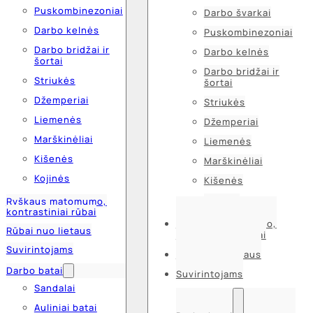
Puskombinezoniai
Darbo švarkai
Darbo kelnės
Puskombinezoniai
Darbo bridžai ir
Darbo kelnės
šortai
Darbo bridžai ir
Striukės
šortai
Džemperiai
Striukės
Liemenės
Džemperiai
Marškinėliai
Liemenės
Kišenės
Marškinėliai
Kojinės
Kišenės
Kojinės
Ryškaus matomumo,
kontrastiniai rūbai
Ryškaus matomumo,
Rūbai nuo lietaus
kontrastiniai rūbai
Suvirintojams
Rūbai nuo lietaus
Darbo batai
Suvirintojams
Sandalai
Auliniai batai