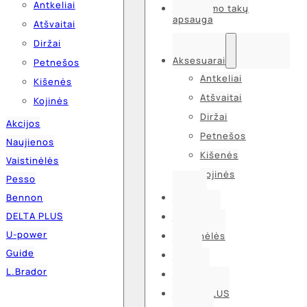
Antkeliai
Kvėpavimo takų
apsauga
Atšvaitai
Diržai
Aksesuarai
Petnešos
Antkeliai
Kišenės
Atšvaitai
Kojinės
Diržai
Akcijos
Petnešos
Naujienos
Kišenės
Vaistinėlės
Kojinės
Pesso
Bennon
Akcijos
DELTA PLUS
Naujienos
U-power
Vaistinėlės
Guide
Pesso
L.Brador
Bennon
DELTA PLUS