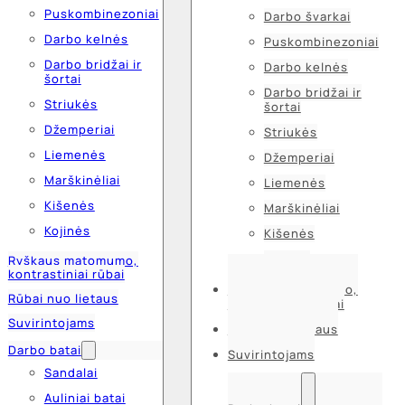
Puskombinezoniai
Darbo švarkai
Darbo kelnės
Puskombinezoniai
Darbo bridžai ir
Darbo kelnės
šortai
Darbo bridžai ir
Striukės
šortai
Džemperiai
Striukės
Liemenės
Džemperiai
Marškinėliai
Liemenės
Kišenės
Marškinėliai
Kojinės
Kišenės
Kojinės
Ryškaus matomumo,
kontrastiniai rūbai
Ryškaus matomumo,
Rūbai nuo lietaus
kontrastiniai rūbai
Suvirintojams
Rūbai nuo lietaus
Darbo batai
Suvirintojams
Sandalai
Auliniai batai