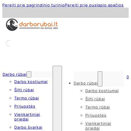
Pereiti prie pagrindinio turinio
Pereiti prie puslapio apačios
Darbo rūbai
0
Darbo kostiumai
Darbo rūbai
Šilti rūbai
Darbo kostiumai
Termo rūbai
Šilti rūbai
Prijuostės
Termo rūbai
Vienkartiniai
Prijuostės
priedai
Vienkartiniai
Darbo švarkai
priedai