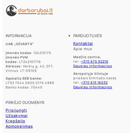
INFORMACIJA
PARDUOTUVĖS
Kontaktai
UAB „GEVANTA”
Apie mus
Įmonės kodas:
124210175
Medžio centre,
Įmonės PVM
tel.:
+370 675 92210
kodas:
LT242101716
Daugiau informacijos
Adresas:
Verkių g. 42, D77,
Vilnius LT-09109
Akropolyje Vilniuje
priešais Ermitažo kasas
Sąskaita SEB banke:
tel.:
+370 615 16032
LT93 7044 0600 0176 4988
Daugiau informacijos
Banko kodas: 70440
PIRKĖJO DUOMENYS
Prisijungti
Užsakymai
Krepšelis
Apmokėjimas