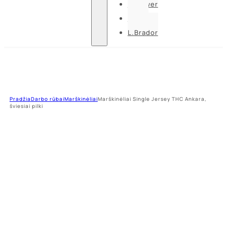
U-power
Guide
L.Brador
Pradžia
Darbo rūbai
Marškinėliai
Marškinėliai Single Jersey THC Ankara,
šviesiai pilki