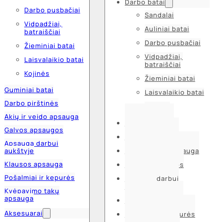
Darbo batai
Darbo pusbačiai
Sandalai
Vidpadžiai,
Auliniai batai
batraiščiai
Darbo pusbačiai
Žieminiai batai
Vidpadžiai,
Laisvalaikio batai
batraiščiai
Kojinės
Žieminiai batai
Guminiai batai
Laisvalaikio batai
Darbo pirštinės
Kojinės
Akių ir veido apsauga
Guminiai batai
Galvos apsaugos
Darbo pirštinės
Apsauga darbui
aukštyje
Akių ir veido apsauga
Klausos apsauga
Galvos apsaugos
Pošalmiai ir kepurės
Apsauga darbui
aukštyje
Kvėpavimo takų
apsauga
Klausos apsauga
Aksesuarai
Pošalmiai ir kepurės