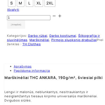
S
M
L
XL
2XL
Išvalyti
produkto
kiekis:
Marškinėliai
Į krepšelį
Single
Jersey
Kategorijos:
Darbo rūbai
,
Darbo kostiumai
,
Šilkografija ir
THC
siuvinėjimas
,
Marškinėliai
,
Pirmojo sluoksnio drabužiai
Prek
Ankara,
ženklas :
TH Clothes
šviesiai
pilki
Aprašymas
Papildoma informacija
Marškinėliai THC ANKARA, 190g/m², šviesiai pilki
Lengvi ir malonūs, neblunkantys, nesitraukiantys ir
nesiglamžantys tiesaus kirpimo universalūs marškinėliai.
Dvigubos siūlės.