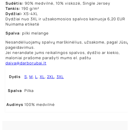
Sudėtis:
90% medvilnė, 10% viskozė, Single Jersey
Tankis:
190 g/m²
Dydžiai:
XS-4XL
Dydžiai nuo 3XL ir užsakomosios spalvos kainuoja 6,20 EUR
Nuimama etiketė
Spalva
: pilki melange
Nesandėliuojamų spalvų marškinėlius, užsakome, pagal Jūsų
pageidavimus.
Jei nerandate jums reikalingos spalvos, dydžio ar kiekio,
maloniai prašome parašyti mums el. paštu
daiva@darborubai.lt
Dydis
S
,
M
,
L
,
XL
,
2XL
,
3XL
Spalva
Pilka
Audinys
100% medvilnė