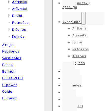
Antkeliai
Kvėpavimo takų
apsauga
Atšvaitai
Diržai
Aksesuarai
Petnešos
Antkeliai
Kišenės
Atšvaitai
Kojinės
Diržai
Akcijos
Petnešos
Naujienos
Kišenės
Vaistinėlės
Kojinės
Pesso
Bennon
Akcijos
DELTA PLUS
Naujienos
U-power
Vaistinėlės
Guide
Pesso
L.Brador
Bennon
DELTA PLUS