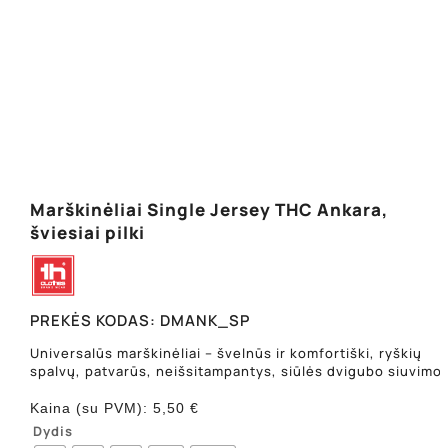
Marškinėliai Single Jersey THC Ankara,
šviesiai pilki
PREKĖS KODAS:
DMANK_SP
Universalūs marškinėliai – švelnūs ir komfortiški, ryškių
spalvų, patvarūs, neišsitampantys, siūlės dvigubo siuvimo.
Kaina (su PVM):
5,50
€
Dydis