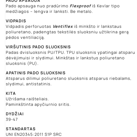
PADO APSAUGA
Pado apsauga nuo pradūrimo
Flexproof
iš Kevlar tipo
medžiagos – lengva ir lanksti. Be metalo.
VIDPADIS
Vidpadis perforuotas
Ventiflex
iš minkšto ir lankstaus
poliuretano, padengtas tekstilės sluoksniu užtikrina gerą
pėdos ventiliaciją.
VIRŠUTINIS PADO SLUOKSNIS
Padas dvisluoksnis PU/TPU. TPU sluoksnis ypatingai atsparu
dėvėjimuisi ir slydimui. Minkštas ir lankstus poliuretano
sluoksnis (PU).
APATINIS PADO SLUOKSNIS
Atsparus dilimui poliuretano sluoksnis atsparus riebalams,
slydimui, antistatinis.
KITA
Užrišama raišteliais.
Paminkštinta apyčiurnio sritis.
DYDŽIAI
39-47
STANDARTAS
UNI EN20345:2011 S1P SRC