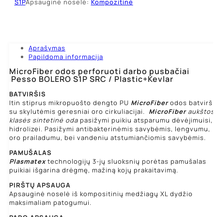
S1P
Apsauginė noselė:
Kompozitinė
SRC
Aprašymas
Papildoma informacija
MicroFiber odos perforuoti darbo pusbačiai
Pesso BOLERO S1P SRC / Plastic+Kevlar
BATVIRŠIS
Itin stiprus mikropuošto dengto PU
MicroFiber
odos batvirši
su skylutėmis geresniai oro cirkuliacijai.
MicroFiber
aukštos
klasės sintetinė oda
pasižymi puikiu atsparumu dėvėjimuisi,
hidrolizei. Pasižymi antibakterinėmis savybėmis, lengvumu,
oro prailadumu, bei vandeniu atstumiančiomis savybėmis.
PAMUŠALAS
Plasmatex
technologijų 3-jų sluoksnių porėtas pamušalas
puikiai išgarina drėgmę, mažiną kojų prakaitavimą.
PIRŠTŲ APSAUGA
Apsauginė noselė iš kompositinių medžiagų XL dydžio
maksimaliam patogumui.