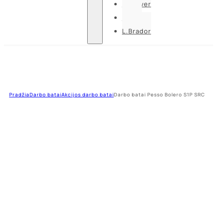
U-power
Guide
L.Brador
Pradžia
Darbo batai
Akcijos darbo batai
Darbo batai Pesso Bolero S1P SRC