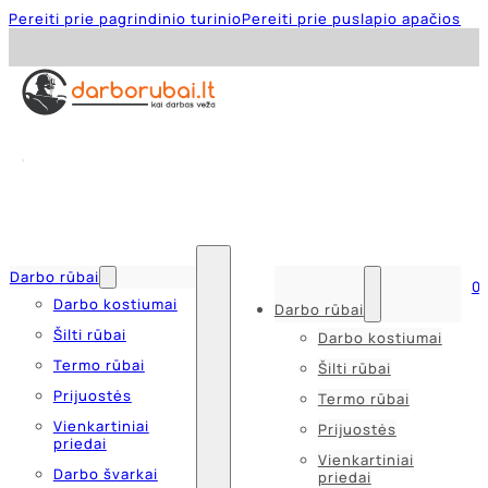
Pereiti prie pagrindinio turinio
Pereiti prie puslapio apačios
Darbo rūbai
0
Darbo kostiumai
Darbo rūbai
Šilti rūbai
Darbo kostiumai
Termo rūbai
Šilti rūbai
Prijuostės
Termo rūbai
Vienkartiniai
Prijuostės
priedai
Vienkartiniai
Darbo švarkai
priedai