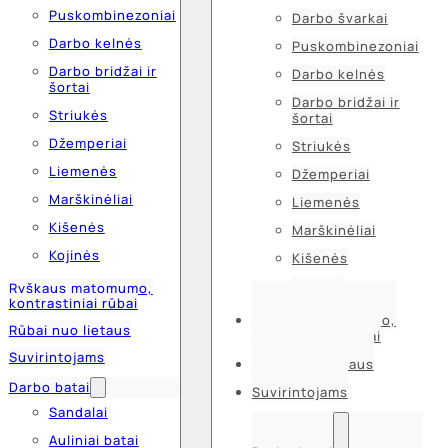
Puskombinezoniai
Darbo švarkai
Darbo kelnės
Puskombinezoniai
Darbo bridžai ir
Darbo kelnės
šortai
Darbo bridžai ir
Striukės
šortai
Džemperiai
Striukės
Liemenės
Džemperiai
Marškinėliai
Liemenės
Kišenės
Marškinėliai
Kojinės
Kišenės
Kojinės
Ryškaus matomumo,
kontrastiniai rūbai
Ryškaus matomumo,
Rūbai nuo lietaus
kontrastiniai rūbai
Suvirintojams
Rūbai nuo lietaus
Darbo batai
Suvirintojams
Sandalai
Auliniai batai