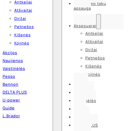
Antkeliai
Kvėpavimo takų
apsauga
Atšvaitai
Diržai
Aksesuarai
Petnešos
Antkeliai
Kišenės
Atšvaitai
Kojinės
Diržai
Akcijos
Petnešos
Naujienos
Kišenės
Vaistinėlės
Kojinės
Pesso
Bennon
Akcijos
DELTA PLUS
Naujienos
U-power
Vaistinėlės
Guide
Pesso
L.Brador
Bennon
DELTA PLUS