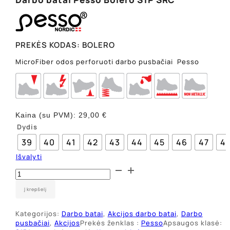
PREKĖS KODAS:
BOLERO
MicroFiber odos perforuoti darbo pusbačiai Pesso
Kaina (su PVM):
29,00
€
Dydis
39
40
41
42
43
44
45
46
47
4
Išvalyti
produkto
kiekis:
Darbo
Į krepšelį
batai
Pesso
Kategorijos:
Darbo batai
,
Akcijos darbo batai
,
Darbo
Bolero
pusbačiai
,
Akcijos
Prekės ženklas :
Pesso
Apsaugos klasė:
S1P