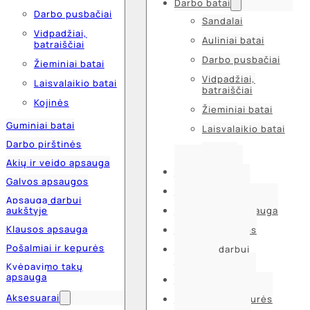
Darbo batai
Darbo pusbačiai
Sandalai
Vidpadžiai,
Auliniai batai
batraiščiai
Darbo pusbačiai
Žieminiai batai
Vidpadžiai,
Laisvalaikio batai
batraiščiai
Kojinės
Žieminiai batai
Guminiai batai
Laisvalaikio batai
Darbo pirštinės
Kojinės
Akių ir veido apsauga
Guminiai batai
Galvos apsaugos
Darbo pirštinės
Apsauga darbui
aukštyje
Akių ir veido apsauga
Klausos apsauga
Galvos apsaugos
Pošalmiai ir kepurės
Apsauga darbui
aukštyje
Kvėpavimo takų
apsauga
Klausos apsauga
Aksesuarai
Pošalmiai ir kepurės