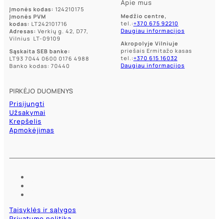
Apie mus
Įmonės kodas:
124210175
Medžio centre,
Įmonės PVM
tel.:
+370 675 92210
kodas:
LT242101716
Daugiau informacijos
Adresas:
Verkių g. 42, D77,
Vilnius LT-09109
Akropolyje Vilniuje
priešais Ermitažo kasas
Sąskaita SEB banke:
tel.:
+370 615 16032
LT93 7044 0600 0176 4988
Daugiau informacijos
Banko kodas: 70440
PIRKĖJO DUOMENYS
Prisijungti
Užsakymai
Krepšelis
Apmokėjimas
Taisyklės ir sąlygos
Privatumo politika