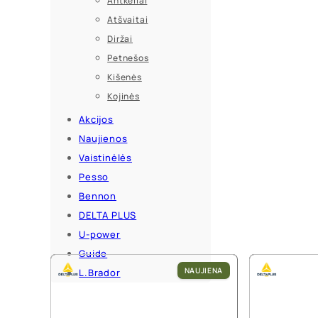
Antkeliai
Atšvaitai
Diržai
Petnešos
Kišenės
Kojinės
Akcijos
Naujienos
Vaistinėlės
Pesso
Bennon
DELTA PLUS
U-power
Guide
NAUJIENA
L.Brador