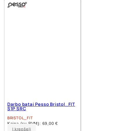
multiple
variants.
The
options
may
be
chosen
on
the
product
page
Darbo batai Pesso Bristol_FIT
S1P SRC
BRISTOL_FIT
Kaina (su PVM):
69,00
€
This
Į krepšelį