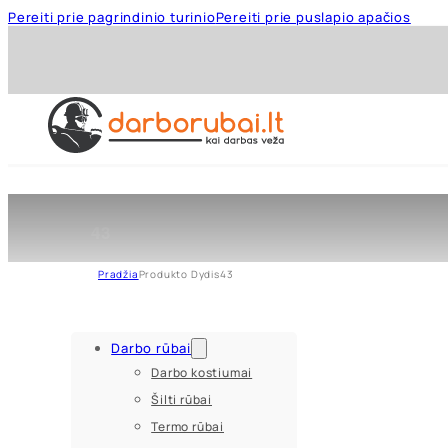
Pereiti prie pagrindinio turinio
Pereiti prie puslapio apačios
43
Pradžia
Produkto Dydis
43
Darbo rūbai
Darbo kostiumai
Šilti rūbai
Termo rūbai