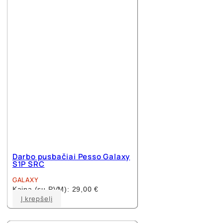
options
may
be
chosen
on
the
product
page
Darbo pusbačiai Pesso Galaxy
S1P SRC
GALAXY
Kaina (su PVM):
29,00
€
This
Į krepšelį
product
has