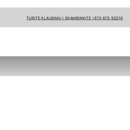
TURITE KLAUSIMŲ | SKAMBINKITE +370 675 92210