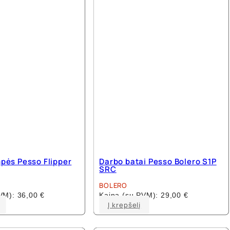
options
options
may
may
be
be
chosen
chosen
on
on
the
the
product
product
page
page
pės Pesso Flipper
Darbo batai Pesso Bolero S1P
SRC
BOLERO
PVM):
36,00
€
Kaina (su PVM):
29,00
€
This
This
Į krepšelį
product
product
has
has