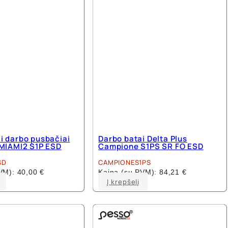
i darbo pusbačiai
Darbo batai Delta Plus
 MIAMI2 S1P ESD
Campione S1PS SR FO ESD
SD
CAMPIONES1PS
PVM):
40,00
€
Kaina (su PVM):
84,21
€
This
This
Į krepšelį
product
product
has
has
multiple
multiple
variants.
variants.
The
The