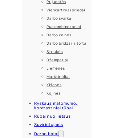
Prijuostės
Vienkartiniai priedai
Darbo švarkai
Puskombinezoniai
Darbo kelnės
Darbo bridžai ir šortai
Striukės
Džemperiai
Liemenės
Marškinėliai
Kišenės
Kojinės
Ryškaus matomumo,
kontrastiniai rūbai
Rūbai nuo lietaus
Suvirintojams
Darbo batai