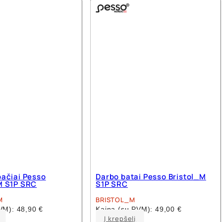
multiple
multiple
variants.
variants.
The
The
options
options
may
may
be
be
chosen
chosen
on
on
the
the
product
product
page
page
ačiai Pesso
Darbo batai Pesso Bristol_M
M S1P SRC
S1P SRC
M
BRISTOL_M
PVM):
48,90
€
Kaina (su PVM):
49,00
€
This
This
Į krepšelį