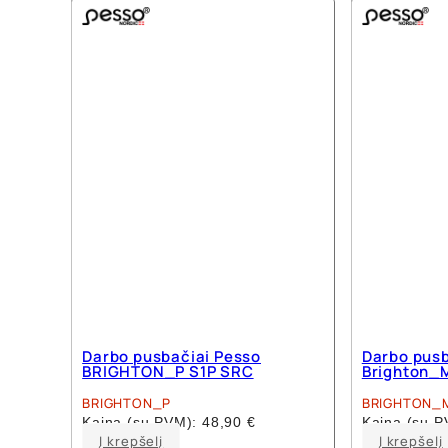
multiple
variants.
The
options
may
be
chosen
on
the
product
page
Darbo pusbačiai Pesso
Darbo pusb
BRIGHTON_P S1P SRC
Brighton_
BRIGHTON_P
BRIGHTON_
Kaina (su PVM):
48,90
€
Kaina (su 
This
Į krepšelį
Į krepšelį