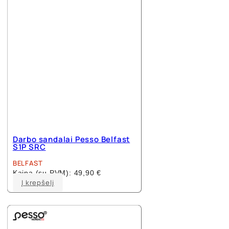
Darbo sandalai Pesso Belfast
S1P SRC
BELFAST
Kaina (su PVM):
49,90
€
This
Į krepšelį
product
has
multiple
variants.
The