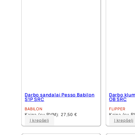
options
may
be
chosen
on
the
product
page
Darbo sandalai Pesso Babilon
Darbo klum
S1P SRC
OB SRC
BABILON
FLIPPER
Kaina (su PVM):
27,50
€
Kaina (su 
This
Į krepšelį
Į krepšelį
product
has