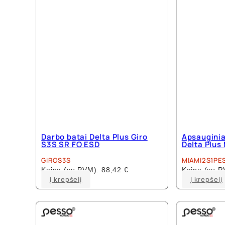
Darbo batai Delta Plus Giro
Apsauginia
S3S SR FO ESD
Delta Plus
GIROS3S
MIAMI2S1PE
Kaina (su PVM):
88,42
€
Kaina (su 
This
Į krepšelį
Į krepšelį
product
has
multiple
variants.
The