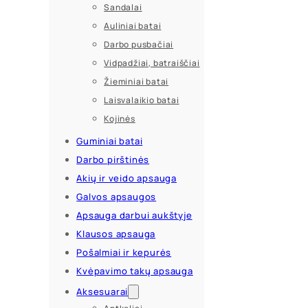
Sandalai
Auliniai batai
Darbo pusbačiai
Vidpadžiai, batraiščiai
Žieminiai batai
Laisvalaikio batai
Kojinės
Guminiai batai
Darbo pirštinės
Akių ir veido apsauga
Galvos apsaugos
Apsauga darbui aukštyje
Klausos apsauga
Pošalmiai ir kepurės
Kvėpavimo takų apsauga
Aksesuarai