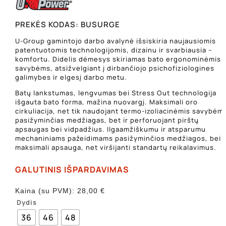
PREKĖS KODAS:
BUSURGE
U-Group gamintojo darbo avalynė išsiskiria naujausiomis
patentuotomis technologijomis, dizainu ir svarbiausia –
komfortu. Didelis dėmesys skiriamas bato ergonominėmis
savybėms, atsižvelgiant į dirbančiojo psichofiziologines
galimybes ir elgesį darbo metu.
Batų lankstumas, lengvumas bei Stress Out technologija
išgauta bato forma, mažina nuovargį. Maksimali oro
cirkuliacija, net tik naudojant termo-izoliacinėmis savybėmi
pasižyminčias medžiagas, bet ir perforuojant pirštų
apsaugas bei vidpadžius. Ilgaamžiškumu ir atsparumu
mechaniniams pažeidimams pasižyminčios medžiagos, bei
maksimali apsauga, net viršijanti standartų reikalavimus.
GALUTINIS IŠPARDAVIMAS
Kaina (su PVM):
28,00
€
Dydis
36
46
48