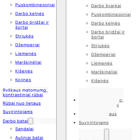
Puskombinezoniai
Darbo švarkai
Darbo kelnės
Puskombinezoniai
Darbo bridžai ir
Darbo kelnės
šortai
Darbo bridžai ir
Striukės
šortai
Džemperiai
Striukės
Liemenės
Džemperiai
Marškinėliai
Liemenės
Kišenės
Marškinėliai
Kojinės
Kišenės
Kojinės
Ryškaus matomumo,
kontrastiniai rūbai
Ryškaus matomumo,
Rūbai nuo lietaus
kontrastiniai rūbai
Suvirintojams
Rūbai nuo lietaus
Darbo batai
Suvirintojams
Sandalai
Auliniai batai