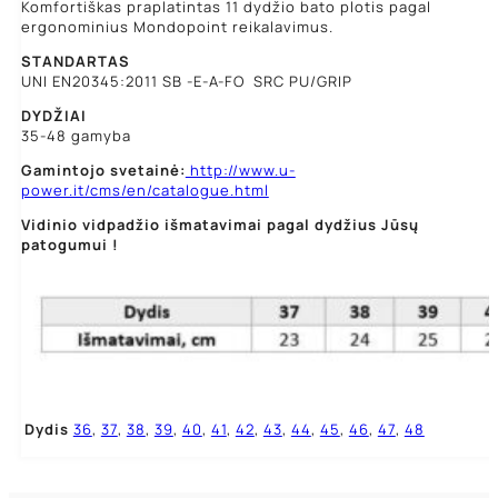
Komfortiškas praplatintas 11 dydžio bato plotis pagal
ergonominius Mondopoint reikalavimus.
STANDARTAS
UNI EN20345:2011 SB -E-A-FO SRC PU/GRIP
DYDŽIAI
35-48 gamyba
Gamintojo svetainė:
http://www.u-
power.it/cms/en/catalogue.html
Vidinio vidpadžio išmatavimai pagal dydžius Jūsų
patogumui !
Dydis
36
,
37
,
38
,
39
,
40
,
41
,
42
,
43
,
44
,
45
,
46
,
47
,
48