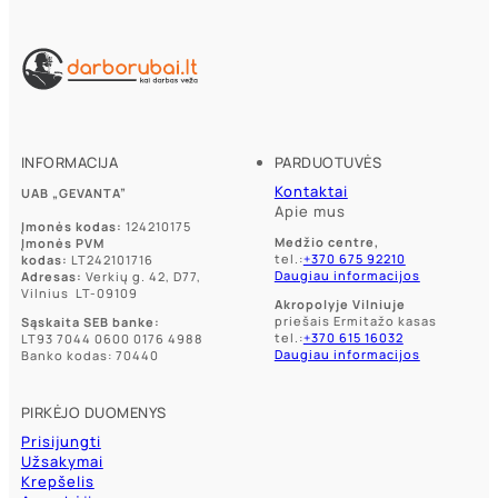
INFORMACIJA
PARDUOTUVĖS
Kontaktai
UAB „GEVANTA”
Apie mus
Įmonės kodas:
124210175
Medžio centre,
Įmonės PVM
tel.:
+370 675 92210
kodas:
LT242101716
Daugiau informacijos
Adresas:
Verkių g. 42, D77,
Vilnius LT-09109
Akropolyje Vilniuje
priešais Ermitažo kasas
Sąskaita SEB banke:
tel.:
+370 615 16032
LT93 7044 0600 0176 4988
Daugiau informacijos
Banko kodas: 70440
PIRKĖJO DUOMENYS
Prisijungti
Užsakymai
Krepšelis