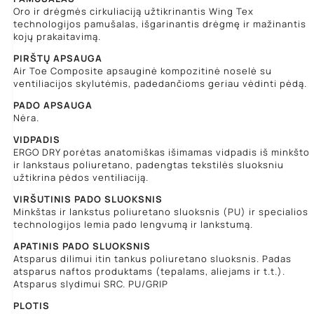
Oro ir drėgmės cirkuliaciją užtikrinantis Wing Tex
technologijos pamušalas, išgarinantis drėgmę ir mažinantis
kojų prakaitavimą.
PIRŠTŲ APSAUGA
Air Toe Composite apsauginė kompozitinė noselė su
ventiliacijos skylutėmis, padedančioms geriau vėdinti pėdą.
PADO APSAUGA
Nėra.
VIDPADIS
ERGO DRY porėtas anatomiškas išimamas vidpadis iš minkšto
ir lankstaus poliuretano, padengtas tekstilės sluoksniu
užtikrina pėdos ventiliaciją.
VIRŠUTINIS PADO SLUOKSNIS
Minkštas ir lankstus poliuretano sluoksnis (PU) ir specialios
technologijos lemia pado lengvumą ir lankstumą.
APATINIS PADO SLUOKSNIS
Atsparus dilimui itin tankus poliuretano sluoksnis. Padas
atsparus naftos produktams (tepalams, aliejams ir t.t.).
Atsparus slydimui SRC. PU/GRIP
PLOTIS