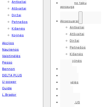
Antkeliai
Kvėpavimo takų
apsauga
Atšvaitai
Diržai
Aksesuarai
Petnešos
Antkeliai
Kišenės
Atšvaitai
Kojinės
Diržai
Akcijos
Petnešos
Naujienos
Kišenės
Vaistinėlės
Kojinės
Pesso
Bennon
Akcijos
DELTA PLUS
Naujienos
U-power
Vaistinėlės
Guide
Pesso
L.Brador
Bennon
DELTA PLUS