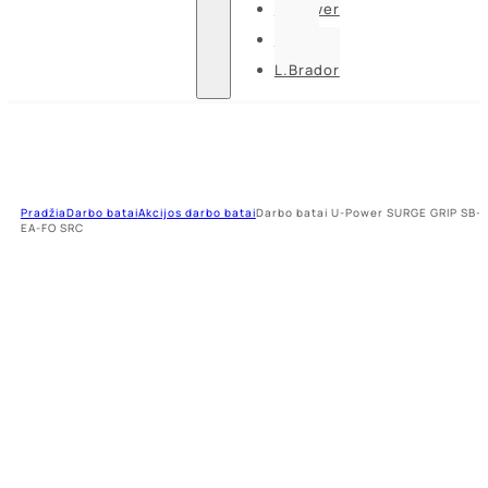
U-power
Guide
L.Brador
Pradžia
Darbo batai
Akcijos darbo batai
Darbo batai U-Power SURGE GRIP SB-
EA-FO SRC