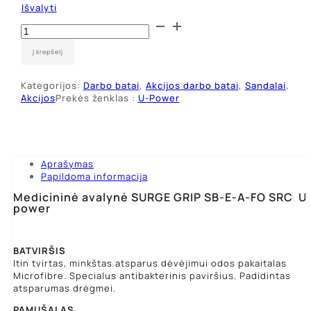
Išvalyti
produkto
kiekis:
Darbo
Į krepšelį
batai
U-
Kategorijos:
Darbo batai
,
Akcijos darbo batai
,
Sandalai
,
Power
Akcijos
Prekės ženklas :
U-Power
SURGE
GRIP
SB-
EA-
FO
SRC
Aprašymas
Papildoma informacija
Medicininė avalynė SURGE GRIP SB-E-A-FO SRC U
power
BATVIRŠIS
Itin tvirtas, minkštas atsparus dėvėjimui odos pakaitalas
Microfibre. Specialus antibakterinis paviršius. Padidintas
atsparumas drėgmei.
PAMUŠALAS