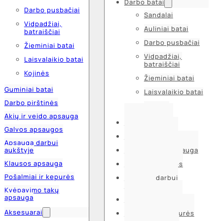
Darbo batai
Darbo pusbačiai
Sandalai
Vidpadžiai,
Auliniai batai
batraiščiai
Darbo pusbačiai
Žieminiai batai
Vidpadžiai,
Laisvalaikio batai
batraiščiai
Kojinės
Žieminiai batai
Guminiai batai
Laisvalaikio batai
Darbo pirštinės
Kojinės
Akių ir veido apsauga
Guminiai batai
Galvos apsaugos
Darbo pirštinės
Apsauga darbui
aukštyje
Akių ir veido apsauga
Klausos apsauga
Galvos apsaugos
Pošalmiai ir kepurės
Apsauga darbui
aukštyje
Kvėpavimo takų
apsauga
Klausos apsauga
Aksesuarai
Pošalmiai ir kepurės