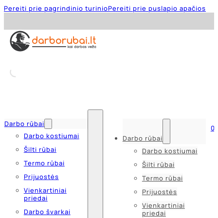
Pereiti prie pagrindinio turinio
Pereiti prie puslapio apačios
Darbo rūbai
0
Darbo kostiumai
Darbo rūbai
Šilti rūbai
Darbo kostiumai
Termo rūbai
Šilti rūbai
Prijuostės
Termo rūbai
Vienkartiniai
Prijuostės
priedai
Vienkartiniai
Darbo švarkai
priedai