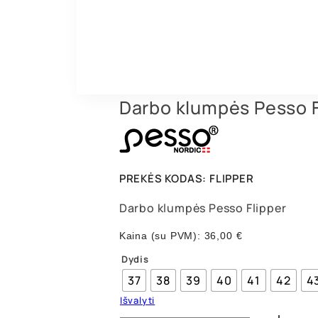
Darbo klumpės Pesso 
PREKĖS KODAS:
FLIPPER
Darbo klumpės Pesso Flipper
Kaina (su PVM):
36,00
€
Dydis
37
38
39
40
41
42
4
Išvalyti
produkto