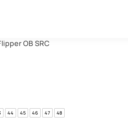
Flipper OB SRC
3
44
45
46
47
48