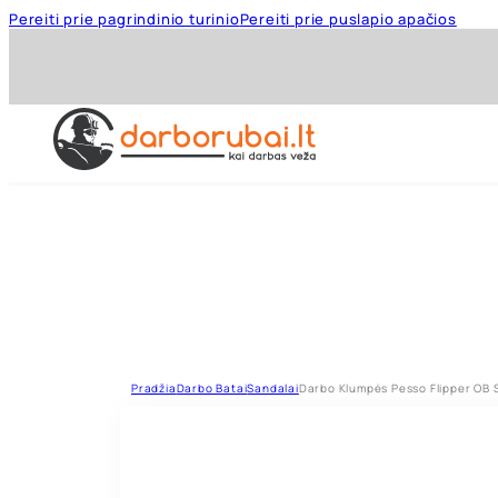
Pereiti prie pagrindinio turinio
Pereiti prie puslapio apačios
Pradžia
Darbo Batai
Sandalai
Darbo Klumpės Pesso Flipper OB 