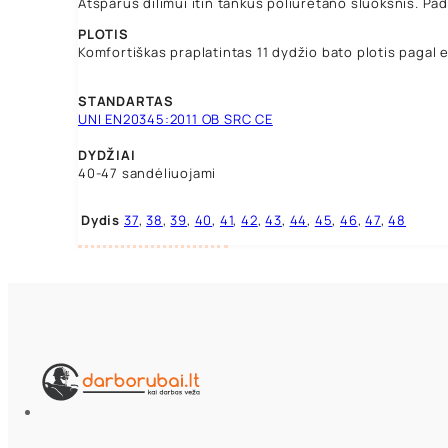
Atsparus dilimui itin tankus poliuretano sluoksnis. P
PLOTIS
Komfortiškas praplatintas 11 dydžio bato plotis paga
STANDARTAS
UNI EN20345:2011 OB SRC CE
DYDŽIAI
40-47 sandėliuojami
Dydis
37
,
38
,
39
,
40
,
41
,
42
,
43
,
44
,
45
,
46
,
47
,
48