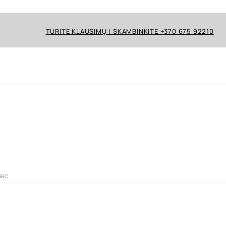
TURITE KLAUSIMŲ | SKAMBINKITE +370 675 92210
SRC