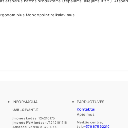
adas atsparus naftos produktams (tepalams, aliejams ir t.t.). Atsp
l ergonominius Mondopoint reikalavimus.
INFORMACIJA
PARDUOTUVĖS
Kontaktai
UAB „GEVANTA”
Apie mus
Įmonės kodas:
124210175
Medžio centre,
Įmonės PVM kodas:
LT242101716
tel.:
+370 675 92210
Adresas:
Verkių g. 42, D77,