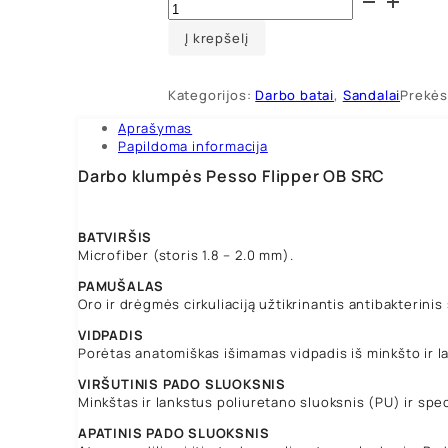
kiekis:
Darbo
Į krepšelį
klumpės
Pesso
Flipper
Kategorijos:
Darbo batai
,
Sandalai
Prekės
OB
SRC
Aprašymas
Papildoma informacija
Darbo klumpės Pesso Flipper OB SRC
BATVIRŠIS
Microfiber (storis 1.8 – 2.0 mm).
PAMUŠALAS
Oro ir drėgmės cirkuliaciją užtikrinantis antibakterini
VIDPADIS
Porėtas anatomiškas išimamas vidpadis iš minkšto ir la
VIRŠUTINIS PADO SLUOKSNIS
Minkštas ir lankstus poliuretano sluoksnis (PU) ir spe
APATINIS PADO SLUOKSNIS