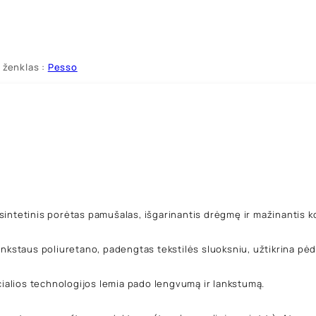
 ženklas :
Pesso
s sintetinis porėtas pamušalas, išgarinantis drėgmę ir mažinantis k
nkstaus poliuretano, padengtas tekstilės sluoksniu, užtikrina pėdo
cialios technologijos lemia pado lengvumą ir lankstumą.