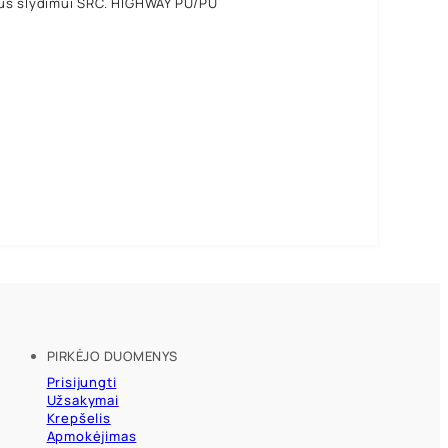
arus slydimui SRC. HIGHWAY PU/PU
PIRKĖJO DUOMENYS
Prisijungti
Užsakymai
Krepšelis
Apmokėjimas