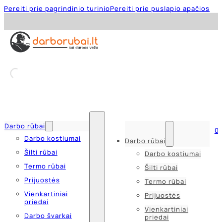
Pereiti prie pagrindinio turinio
Pereiti prie puslapio apačios
Darbo rūbai
0
Darbo kostiumai
Darbo rūbai
Šilti rūbai
Darbo kostiumai
Termo rūbai
Šilti rūbai
Prijuostės
Termo rūbai
Vienkartiniai
Prijuostės
priedai
Vienkartiniai
Darbo švarkai
priedai