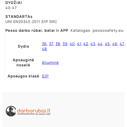
DYDŽIAI
40-47
STANDARTAs
UNI EN20345:2011 S1P SRC
Pesso darbo rūbai,
batai ir APP
Katalogas: pessosafety.eu
36
,
37
,
38
,
39
,
40
,
41
,
42
,
43
,
44
,
45
,
46
,
47
,
Dydis
48
Apsauginė
Aliuminė
noselė
Apsaugos klasė
S1P