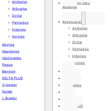
Antkeliai
Kvėpavimo takų
apsauga
Atšvaitai
Diržai
Aksesuarai
Petnešos
Antkeliai
Kišenės
Atšvaitai
Kojinės
Diržai
Akcijos
Petnešos
Naujienos
Kišenės
Vaistinėlės
Kojinės
Pesso
Bennon
Akcijos
DELTA PLUS
Naujienos
U-power
Vaistinėlės
Guide
Pesso
L.Brador
Bennon
DELTA PLUS