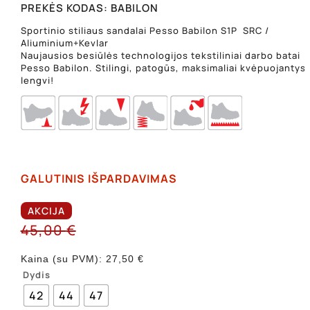
PREKĖS KODAS:
BABILON
Sportinio stiliaus sandalai Pesso Babilon S1P SRC /
Aliuminium+Kevlar
Naujausios besiūlės technologijos tekstiliniai darbo batai
Pesso Babilon. Stilingi, patogūs, maksimaliai kvėpuojantys 
lengvi!
GALUTINIS IŠPARDAVIMAS
AKCIJA
45,00
€
Kaina (su PVM):
27,50
€
Dydis
42
44
47