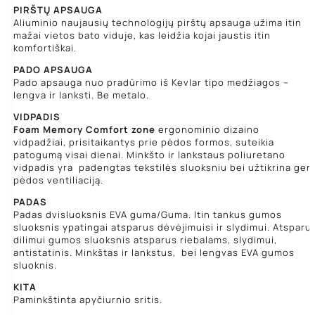
PIRŠTŲ APSAUGA
Aliuminio naujausių technologijų pirštų apsauga užima itin
mažai vietos bato viduje, kas leidžia kojai jaustis itin
komfortiškai.
PADO APSAUGA
Pado apsauga nuo pradūrimo
iš Kevlar tipo medžiagos –
lengva ir lanksti. Be metalo.
VIDPADIS
Foam Memory Comfort zone
ergonominio dizaino
vidpadžiai, prisitaikantys prie pėdos formos, suteikia
patogumą visai dienai. Minkšto ir lankstaus poliuretano
vidpadis yra padengtas tekstilės sluoksniu bei užtikrina ger
pėdos ventiliaciją.
PADAS
Padas dvisluoksnis EVA guma/Guma. Itin tankus gumos
sluoksnis ypatingai atsparus dėvėjimuisi ir slydimui. Atsparu
dilimui gumos sluoksnis atsparus riebalams, slydimui,
antistatinis. Minkštas ir lankstus, bei lengvas EVA gumos
sluoknis.
KITA
Paminkštinta apyčiurnio sritis.