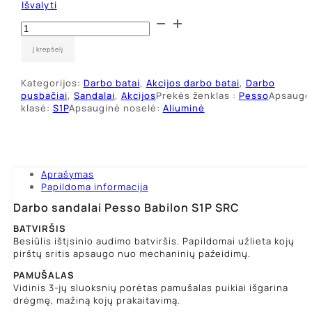
Išvalyti
produkto
kiekis:
Darbo
Į krepšelį
sandalai
Pesso
Kategorijos:
Darbo batai
,
Akcijos darbo batai
,
Darbo
Babilon
pusbačiai
,
Sandalai
,
Akcijos
Prekės ženklas :
Pesso
Apsaugo
S1P
klasė:
S1P
Apsauginė noselė:
Aliuminė
SRC
Aprašymas
Papildoma informacija
Darbo sandalai Pesso Babilon S1P SRC
BATVIRŠIS
Besiūlis ištįsinio audimo batviršis. Papildomai užlieta kojų
pirštų sritis apsaugo nuo mechaninių pažeidimų.
PAMUŠALAS
Vidinis 3-jų sluoksnių porėtas pamušalas puikiai išgarina
drėgmę, mažiną kojų prakaitavimą.