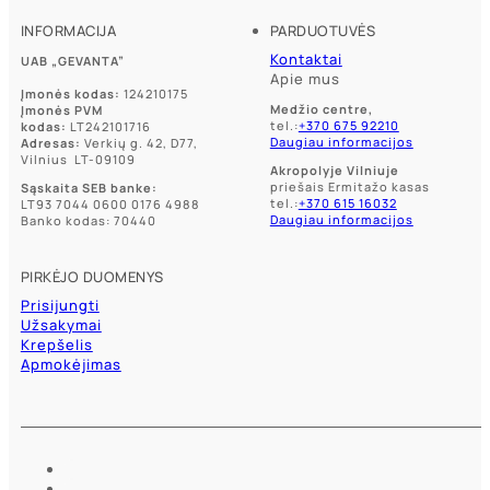
INFORMACIJA
PARDUOTUVĖS
Kontaktai
UAB „GEVANTA”
Apie mus
Įmonės kodas:
124210175
Medžio centre,
Įmonės PVM
tel.:
+370 675 92210
kodas:
LT242101716
Daugiau informacijos
Adresas:
Verkių g. 42, D77,
Vilnius LT-09109
Akropolyje Vilniuje
priešais Ermitažo kasas
Sąskaita SEB banke:
tel.:
+370 615 16032
LT93 7044 0600 0176 4988
Daugiau informacijos
Banko kodas: 70440
PIRKĖJO DUOMENYS
Prisijungti
Užsakymai
Krepšelis
Apmokėjimas