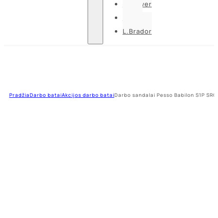
U-power
Guide
L.Brador
Pradžia
Darbo batai
Akcijos darbo batai
Darbo sandalai Pesso Babilon S1P SRC