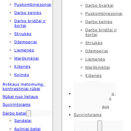
Puskombinezoniai
Darbo švarkai
Darbo kelnės
Puskombinezoniai
Darbo bridžai ir
Darbo kelnės
šortai
Darbo bridžai ir
Striukės
šortai
Džemperiai
Striukės
Liemenės
Džemperiai
Marškinėliai
Liemenės
Kišenės
Marškinėliai
Kojinės
Kišenės
Kojinės
Ryškaus matomumo,
kontrastiniai rūbai
Ryškaus matomumo,
Rūbai nuo lietaus
kontrastiniai rūbai
Suvirintojams
Rūbai nuo lietaus
Darbo batai
Suvirintojams
Sandalai
Auliniai batai