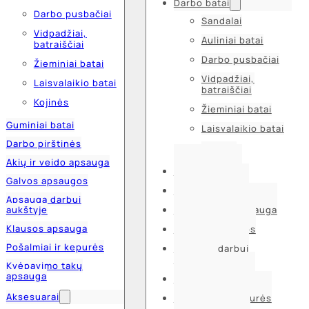
Darbo batai
Darbo pusbačiai
Sandalai
Vidpadžiai,
Auliniai batai
batraiščiai
Darbo pusbačiai
Žieminiai batai
Vidpadžiai,
Laisvalaikio batai
batraiščiai
Kojinės
Žieminiai batai
Guminiai batai
Laisvalaikio batai
Darbo pirštinės
Kojinės
Akių ir veido apsauga
Guminiai batai
Galvos apsaugos
Darbo pirštinės
Apsauga darbui
aukštyje
Akių ir veido apsauga
Klausos apsauga
Galvos apsaugos
Pošalmiai ir kepurės
Apsauga darbui
aukštyje
Kvėpavimo takų
apsauga
Klausos apsauga
Aksesuarai
Pošalmiai ir kepurės