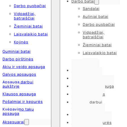
Darbo batai
Darbo pusbačiai
Sandalai
Vidpadžiai,
Auliniai batai
batraiščiai
Darbo pusbačiai
Žieminiai batai
Vidpadžiai,
Laisvalaikio batai
batraiščiai
Kojinės
Žieminiai batai
Guminiai batai
Laisvalaikio batai
Darbo pirštinės
Kojinės
Akių ir veido apsauga
Guminiai batai
Galvos apsaugos
Darbo pirštinės
Apsauga darbui
aukštyje
Akių ir veido apsauga
Klausos apsauga
Galvos apsaugos
Pošalmiai ir kepurės
Apsauga darbui
aukštyje
Kvėpavimo takų
apsauga
Klausos apsauga
Aksesuarai
Pošalmiai ir kepurės