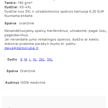
Tankis:
190 g/m²
Dydžiai:
XS-4XL
Dydžiai nuo 3XL ir užsakomosios spalvos kainuoja 6,20 EUR
Nuimama etiketė
Spalva
: oranžinė
Nesandėliuojamų spalvų marškinėlius, užsakome, pagal Jūsų
pageidavimus.
Jei nerandate jums reikalingos spalvos, dydžio ar kiekio,
maloniai prašome parašyti mums el. paštu
daiva@darborubai.lt
Dydis
S
,
M
,
L
,
XL
,
2XL
,
3XL
Spalva
Oranžinė
Audinys
100% medvilnė