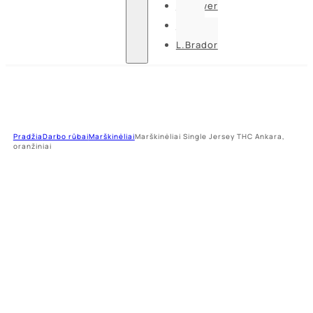
U-power
Guide
L.Brador
Pradžia
Darbo rūbai
Marškinėliai
Marškinėliai Single Jersey THC Ankara,
oranžiniai