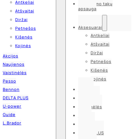
Antkeliai
Kvėpavimo takų
apsauga
Atšvaitai
Diržai
Aksesuarai
Petnešos
Antkeliai
Kišenės
Atšvaitai
Kojinės
Diržai
Akcijos
Petnešos
Naujienos
Kišenės
Vaistinėlės
Kojinės
Pesso
Bennon
Akcijos
DELTA PLUS
Naujienos
U-power
Vaistinėlės
Guide
Pesso
L.Brador
Bennon
DELTA PLUS