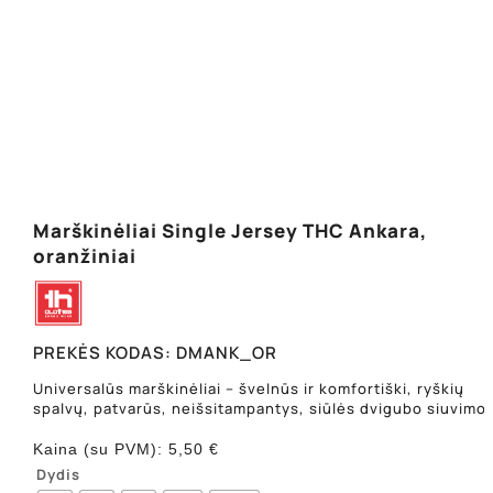
Marškinėliai Single Jersey THC Ankara,
oranžiniai
PREKĖS KODAS:
DMANK_OR
Universalūs marškinėliai – švelnūs ir komfortiški, ryškių
spalvų, patvarūs, neišsitampantys, siūlės dvigubo siuvimo.
Kaina (su PVM):
5,50
€
Dydis