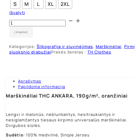
S
M
L
XL
2XL
Išvalyti
produkto
kiekis:
Marškinėliai
Į krepšelį
Single
Jersey
Kategorijos:
Šilkografija ir siuvinėjimas
,
Marškinėliai
,
Pirmo
THC
sluoksnio drabužiai
Prekės ženklas :
TH Clothes
Ankara,
oranžiniai
Aprašymas
Papildoma informacija
Marškinėliai THC ANKARA, 190g/m², oranžiniai
Lengvi ir malonūs, neblunkantys, nesitraukiantys ir
nesiglamžantys tiesaus kirpimo universalūs marškinėliai.
Dvigubos siūlės.
Sudėtis:
100% medvilnė, Single Jersey