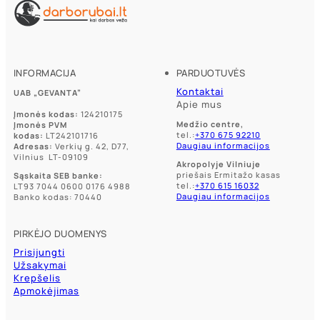
INFORMACIJA
PARDUOTUVĖS
Kontaktai
UAB „GEVANTA”
Apie mus
Įmonės kodas:
124210175
Medžio centre,
Įmonės PVM
tel.:
+370 675 92210
kodas:
LT242101716
Daugiau informacijos
Adresas:
Verkių g. 42, D77,
Vilnius LT-09109
Akropolyje Vilniuje
priešais Ermitažo kasas
Sąskaita SEB banke:
tel.:
+370 615 16032
LT93 7044 0600 0176 4988
Daugiau informacijos
Banko kodas: 70440
PIRKĖJO DUOMENYS
Prisijungti
Užsakymai
Krepšelis
Apmokėjimas