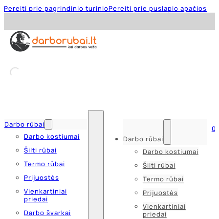
Pereiti prie pagrindinio turinio
Pereiti prie puslapio apačios
Darbo rūbai
0
Darbo kostiumai
Darbo rūbai
Šilti rūbai
Darbo kostiumai
Termo rūbai
Šilti rūbai
Prijuostės
Termo rūbai
Vienkartiniai
Prijuostės
priedai
Vienkartiniai
Darbo švarkai
priedai