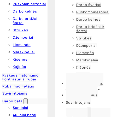
Puskombinezoniai
Darbo švarkai
Darbo kelnės
Puskombinezoniai
Darbo bridžai ir
Darbo kelnės
šortai
Darbo bridžai ir
Striukės
šortai
Džemperiai
Striukės
Liemenės
Džemperiai
Marškinėliai
Liemenės
Kišenės
Marškinėliai
Kojinės
Kišenės
Kojinės
Ryškaus matomumo,
kontrastiniai rūbai
Ryškaus matomumo,
Rūbai nuo lietaus
kontrastiniai rūbai
Suvirintojams
Rūbai nuo lietaus
Darbo batai
Suvirintojams
Sandalai
Auliniai batai