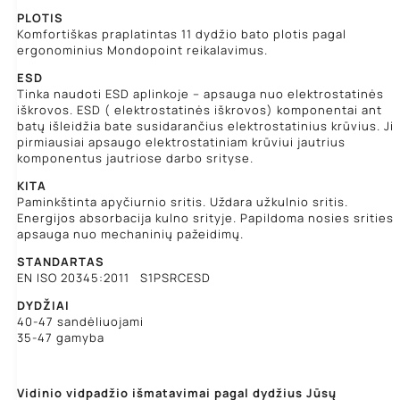
PLOTIS
Komfortiškas praplatintas 11 dydžio bato plotis pagal
ergonominius Mondopoint reikalavimus.
ESD
Tinka naudoti ESD aplinkoje – apsauga nuo elektrostatinės
iškrovos. ESD ( elektrostatinės iškrovos) komponentai ant
batų išleidžia bate susidarančius elektrostatinius krūvius. Ji
pirmiausiai apsaugo elektrostatiniam krūviui jautrius
komponentus jautriose darbo srityse.
KITA
Paminkštinta apyčiurnio sritis. Uždara užkulnio sritis.
Energijos absorbacija kulno srityje. Papildoma nosies srities
apsauga nuo mechaninių pažeidimų.
STANDARTAS
EN ISO 20345:2011 S1PSRCESD
DYDŽIAI
40-47 sandėliuojami
35-47 gamyba
Vidinio vidpadžio išmatavimai pagal dydžius Jūsų