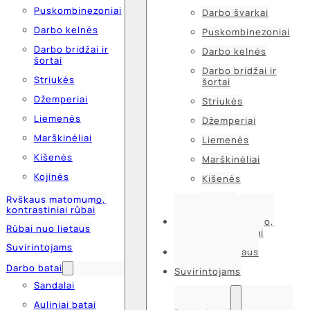
Puskombinezoniai
Darbo švarkai
Darbo kelnės
Puskombinezoniai
Darbo bridžai ir
Darbo kelnės
šortai
Darbo bridžai ir
Striukės
šortai
Džemperiai
Striukės
Liemenės
Džemperiai
Marškinėliai
Liemenės
Kišenės
Marškinėliai
Kojinės
Kišenės
Kojinės
Ryškaus matomumo,
kontrastiniai rūbai
Ryškaus matomumo,
Rūbai nuo lietaus
kontrastiniai rūbai
Suvirintojams
Rūbai nuo lietaus
Darbo batai
Suvirintojams
Sandalai
Auliniai batai