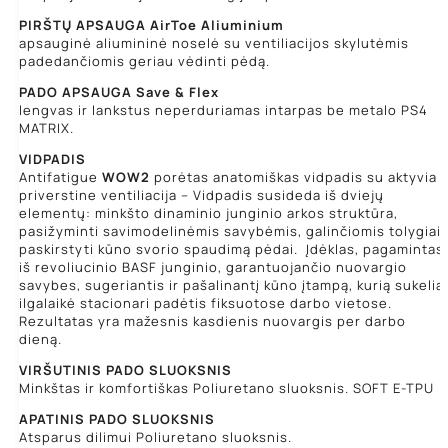
PIRŠTŲ APSAUGA
AirToe Aliuminium
apsauginė aliumininė noselė su ventiliacijos skylutėmis
padedančiomis geriau vėdinti pėdą.
PADO APSAUGA
Save & Flex
lengvas ir lankstus neperduriamas intarpas be metalo PS4
MATRIX.
VIDPADIS
Antifatigue
WOW2
porėtas anatomiškas vidpadis su aktyvia
priverstine ventiliacija – Vidpadis susideda iš dviejų
elementų: minkšto dinaminio junginio arkos struktūra,
pasižyminti savimodelinėmis savybėmis, galinčiomis tolygiai
paskirstyti kūno svorio spaudimą pėdai. Įdėklas, pagamintas
iš revoliucinio BASF junginio, garantuojančio nuovargio
savybes, sugeriantis ir pašalinantį kūno įtampą, kurią sukelia
ilgalaikė stacionari padėtis fiksuotose darbo vietose.
Rezultatas yra mažesnis kasdienis nuovargis per darbo
dieną.
VIRŠUTINIS PADO SLUOKSNIS
Minkštas ir komfortiškas Poliuretano sluoksnis. SOFT E-TPU
APATINIS PADO SLUOKSNIS
Atsparus dilimui Poliuretano sluoksnis.