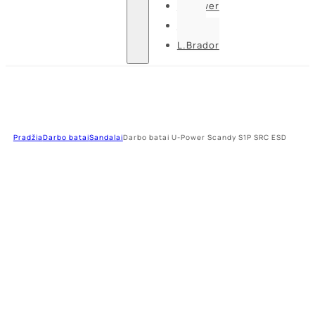
U-power
Guide
L.Brador
Pradžia
Darbo batai
Sandalai
Darbo batai U-Power Scandy S1P SRC ESD