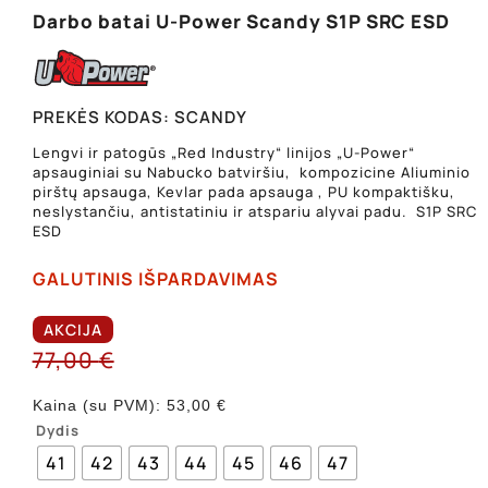
Darbo batai U-Power Scandy S1P SRC ESD
PREKĖS KODAS:
SCANDY
Lengvi ir patogūs „Red Industry“ linijos „U-Power“
apsauginiai su Nabucko batviršiu, kompozicine Aliuminio
pirštų apsauga, Kevlar pada apsauga , PU kompaktišku,
neslystančiu, antistatiniu ir atspariu alyvai padu. S1P SRC
ESD
GALUTINIS IŠPARDAVIMAS
AKCIJA
77,00
€
Kaina (su PVM):
53,00
€
Dydis
41
42
43
44
45
46
47