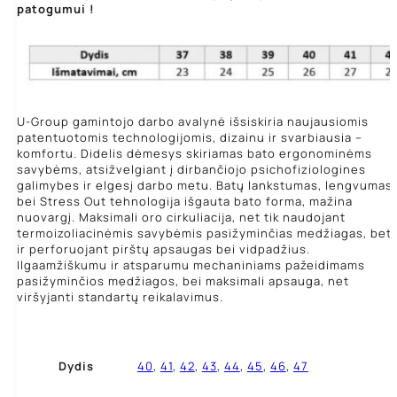
patogumui !
U-Group gamintojo darbo avalynė išsiskiria naujausiomis
patentuotomis technologijomis, dizainu ir svarbiausia –
komfortu. Didelis dėmesys skiriamas bato ergonominėms
savybėms, atsižvelgiant į dirbančiojo psichofiziologines
galimybes ir elgesį darbo metu. Batų lankstumas, lengvumas
bei Stress Out tehnologija išgauta bato forma, mažina
nuovargį. Maksimali oro cirkuliacija, net tik naudojant
termoizoliacinėmis savybėmis pasižyminčias medžiagas, bet
ir perforuojant pirštų apsaugas bei vidpadžius.
Ilgaamžiškumu ir atsparumu mechaniniams pažeidimams
pasižyminčios medžiagos, bei maksimali apsauga, net
viršyjanti standartų reikalavimus.
Dydis
40
,
41
,
42
,
43
,
44
,
45
,
46
,
47