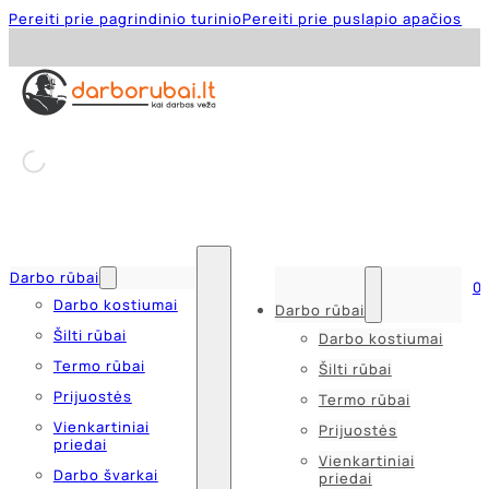
Pereiti prie pagrindinio turinio
Pereiti prie puslapio apačios
Darbo rūbai
0
Darbo kostiumai
Darbo rūbai
Šilti rūbai
Darbo kostiumai
Termo rūbai
Šilti rūbai
Prijuostės
Termo rūbai
Vienkartiniai
Prijuostės
priedai
Vienkartiniai
Darbo švarkai
priedai