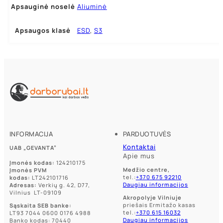
Apsauginė noselė
Aliuminė
Apsaugos klasė
ESD
,
S3
INFORMACIJA
PARDUOTUVĖS
Kontaktai
UAB „GEVANTA”
Apie mus
Įmonės kodas:
124210175
Medžio centre,
Įmonės PVM
tel.:
+370 675 92210
kodas:
LT242101716
Daugiau informacijos
Adresas:
Verkių g. 42, D77,
Vilnius LT-09109
Akropolyje Vilniuje
priešais Ermitažo kasas
Sąskaita SEB banke:
tel.:
+370 615 16032
LT93 7044 0600 0176 4988
Daugiau informacijos
Banko kodas: 70440