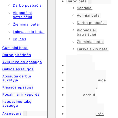
Darbo batai
Darbo pusbačiai
Sandalai
Vidpadžiai,
Auliniai batai
batraiščiai
Darbo pusbačiai
Žieminiai batai
Vidpadžiai,
Laisvalaikio batai
batraiščiai
Kojinės
Žieminiai batai
Guminiai batai
Laisvalaikio batai
Darbo pirštinės
Kojinės
Akių ir veido apsauga
Guminiai batai
Galvos apsaugos
Darbo pirštinės
Apsauga darbui
aukštyje
Akių ir veido apsauga
Klausos apsauga
Galvos apsaugos
Pošalmiai ir kepurės
Apsauga darbui
aukštyje
Kvėpavimo takų
apsauga
Klausos apsauga
Aksesuarai
Pošalmiai ir kepurės