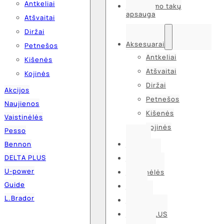
Antkeliai
Kvėpavimo takų
apsauga
Atšvaitai
Diržai
Aksesuarai
Petnešos
Antkeliai
Kišenės
Atšvaitai
Kojinės
Diržai
Akcijos
Petnešos
Naujienos
Kišenės
Vaistinėlės
Kojinės
Pesso
Bennon
Akcijos
DELTA PLUS
Naujienos
U-power
Vaistinėlės
Guide
Pesso
L.Brador
Bennon
DELTA PLUS