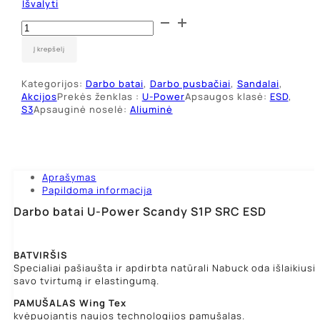
Išvalyti
produkto
kiekis:
Darbo
Į krepšelį
batai
U-
Kategorijos:
Darbo batai
,
Darbo pusbačiai
,
Sandalai
,
Power
Akcijos
Prekės ženklas :
U-Power
Apsaugos klasė:
ESD
,
Scandy
S3
Apsauginė noselė:
Aliuminė
S1P
SRC
ESD
Aprašymas
Papildoma informacija
Darbo batai U-Power Scandy S1P SRC ESD
BATVIRŠIS
Specialiai pašiaušta ir apdirbta natūrali Nabuck oda išlaikiusi
savo tvirtumą ir elastingumą.
PAMUŠALAS
Wing Tex
kvėpuojantis naujos technologijos pamušalas.