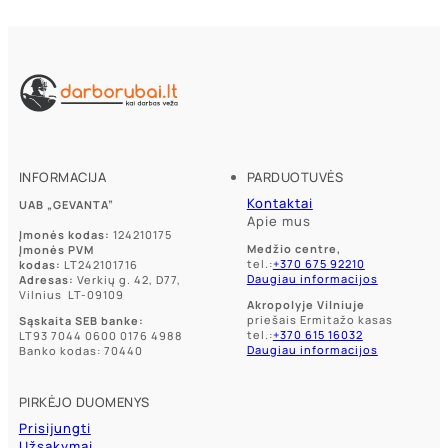
INFORMACIJA
PARDUOTUVĖS
Kontaktai
UAB „GEVANTA”
Apie mus
Įmonės kodas:
124210175
Medžio centre,
Įmonės PVM
tel.:
+370 675 92210
kodas:
LT242101716
Daugiau informacijos
Adresas:
Verkių g. 42, D77,
Vilnius LT-09109
Akropolyje Vilniuje
priešais Ermitažo kasas
Sąskaita SEB banke:
tel.:
+370 615 16032
LT93 7044 0600 0176 4988
Daugiau informacijos
Banko kodas: 70440
PIRKĖJO DUOMENYS
Prisijungti
Užsakymai