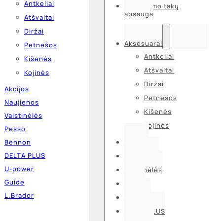
Antkeliai
Kvėpavimo takų
apsauga
Atšvaitai
Diržai
Aksesuarai
Petnešos
Antkeliai
Kišenės
Atšvaitai
Kojinės
Diržai
Akcijos
Petnešos
Naujienos
Kišenės
Vaistinėlės
Kojinės
Pesso
Bennon
Akcijos
DELTA PLUS
Naujienos
U-power
Vaistinėlės
Guide
Pesso
L.Brador
Bennon
DELTA PLUS