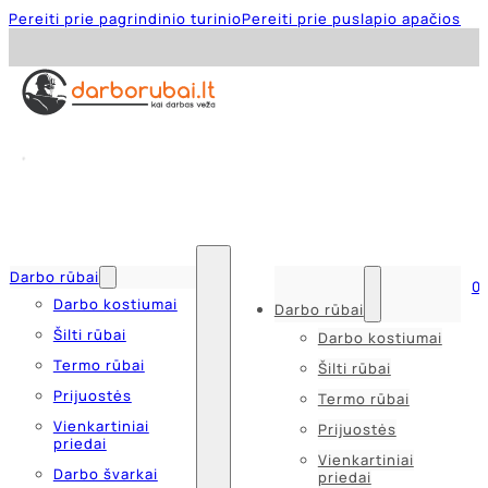
Pereiti prie pagrindinio turinio
Pereiti prie puslapio apačios
Darbo rūbai
0
Darbo kostiumai
Darbo rūbai
Šilti rūbai
Darbo kostiumai
Termo rūbai
Šilti rūbai
Prijuostės
Termo rūbai
Vienkartiniai
Prijuostės
priedai
Vienkartiniai
Darbo švarkai
priedai