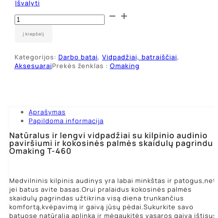
Išvalyti
produkto
kiekis:
Vidpadžiai
Į krepšelį
su
kokoso
Kategorijos:
Darbo batai
,
Vidpadžiai, batraiščiai
,
skaidulomis
Aksesuarai
Prekės ženklas :
Omaking
Aprašymas
Papildoma informacija
Natūralus ir lengvi vidpadžiai su kilpinio audinio
paviršiumi ir kokosinės palmės skaidulų pagrindu
Omaking T-460
Medvilninis kilpinis audinys yra labai minkštas ir patogus,net
jei batus avite basas.Orui pralaidus kokosinės palmės
skaidulų pagrindas užtikrina visą diena trunkančius
komfortą,kvėpavimą ir gaivą jūsų pėdai.Sukurkite savo
batuose natūralią aplinką ir mėgaukitės vasaros gaiva ištisus