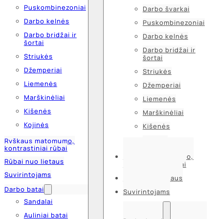
Puskombinezoniai
Darbo švarkai
Darbo kelnės
Puskombinezoniai
Darbo bridžai ir
Darbo kelnės
šortai
Darbo bridžai ir
Striukės
šortai
Džemperiai
Striukės
Liemenės
Džemperiai
Marškinėliai
Liemenės
Kišenės
Marškinėliai
Kojinės
Kišenės
Kojinės
Ryškaus matomumo,
kontrastiniai rūbai
Ryškaus matomumo,
Rūbai nuo lietaus
kontrastiniai rūbai
Suvirintojams
Rūbai nuo lietaus
Darbo batai
Suvirintojams
Sandalai
Auliniai batai