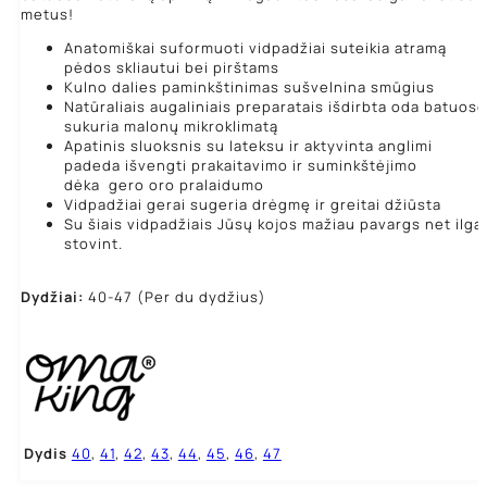
metus!
Anatomiškai suformuoti vidpadžiai suteikia atramą
pėdos skliautui bei pirštams
Kulno dalies paminkštinimas sušvelnina smūgius
Natūraliais augaliniais preparatais išdirbta oda batuose
sukuria malonų mikroklimatą
Apatinis sluoksnis su lateksu ir aktyvinta anglimi
padeda išvengti prakaitavimo ir suminkštėjimo
dėka gero oro pralaidumo
Vidpadžiai gerai sugeria drėgmę ir greitai džiūsta
Su šiais vidpadžiais Jūsų kojos mažiau pavargs net ilgai
stovint.
Dydžiai:
40-47 (Per du dydžius)
Dydis
40
,
41
,
42
,
43
,
44
,
45
,
46
,
47