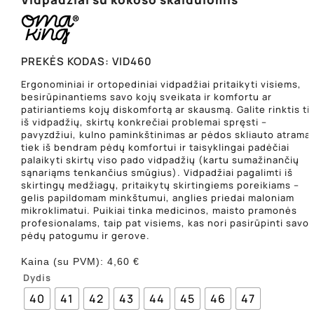
PREKĖS KODAS:
VID460
Ergonominiai ir ortopediniai vidpadžiai pritaikyti visiems,
besirūpinantiems savo kojų sveikata ir komfortu ar
patiriantiems kojų diskomfortą ar skausmą. Galite rinktis ti
iš vidpadžių, skirtų konkrečiai problemai spręsti –
pavyzdžiui, kulno paminkštinimas ar pėdos skliauto atrama 
tiek iš bendram pėdų komfortui ir taisyklingai padėčiai
palaikyti skirtų viso pado vidpadžių (kartu sumažinančių
sąnariąms tenkančius smūgius). Vidpadžiai pagalimti iš
skirtingų medžiagų, pritaikytų skirtingiems poreikiams –
gelis papildomam minkštumui, anglies priedai maloniam
mikroklimatui. Puikiai tinka medicinos, maisto pramonės
profesionalams, taip pat visiems, kas nori pasirūpinti savo
pėdų patogumu ir gerove.
Kaina (su PVM):
4,60
€
Dydis
40
41
42
43
44
45
46
47