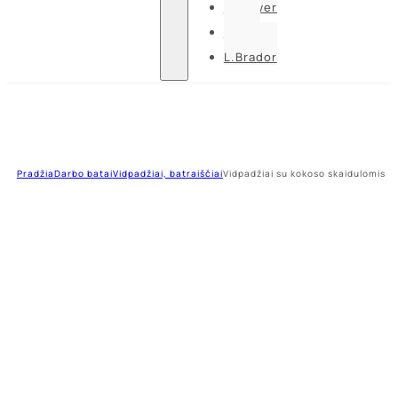
U-power
Guide
L.Brador
Pradžia
Darbo batai
Vidpadžiai, batraiščiai
Vidpadžiai su kokoso skaidulomis