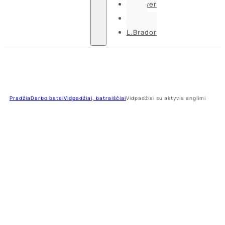
U-power
Guide
L.Brador
Pradžia
Darbo batai
Vidpadžiai, batraiščiai
Vidpadžiai su aktyvia anglimi