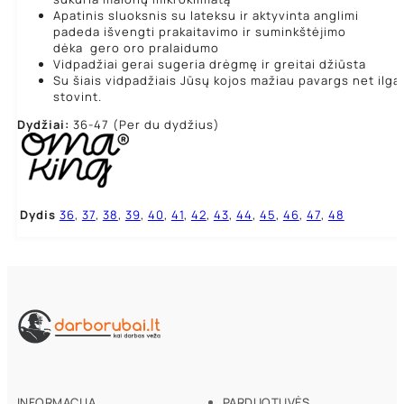
Apatinis sluoksnis su lateksu ir aktyvinta anglimi
padeda išvengti prakaitavimo ir suminkštėjimo
dėka gero oro pralaidumo
Vidpadžiai gerai sugeria drėgmę ir greitai džiūsta
Su šiais vidpadžiais Jūsų kojos mažiau pavargs net ilgai
stovint.
Dydžiai:
36-47 (Per du dydžius)
Dydis
36
,
37
,
38
,
39
,
40
,
41
,
42
,
43
,
44
,
45
,
46
,
47
,
48
INFORMACIJA
PARDUOTUVĖS