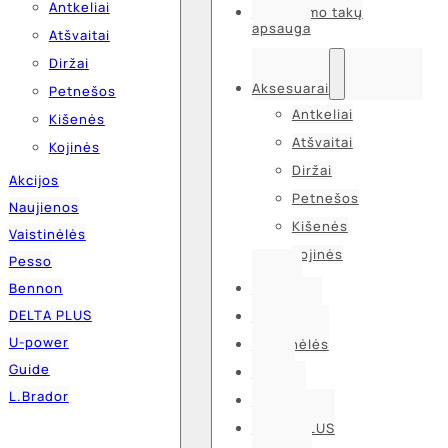
Antkeliai
Kvėpavimo takų
apsauga
Atšvaitai
Diržai
Aksesuarai
Petnešos
Antkeliai
Kišenės
Atšvaitai
Kojinės
Diržai
Akcijos
Petnešos
Naujienos
Kišenės
Vaistinėlės
Kojinės
Pesso
Bennon
Akcijos
DELTA PLUS
Naujienos
U-power
Vaistinėlės
Guide
Pesso
L.Brador
Bennon
DELTA PLUS