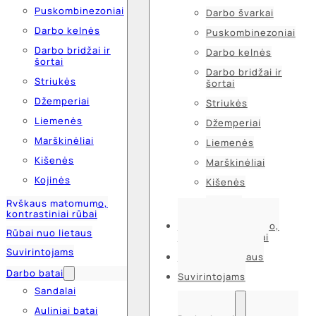
Puskombinezoniai
Darbo švarkai
Darbo kelnės
Puskombinezoniai
Darbo bridžai ir
Darbo kelnės
šortai
Darbo bridžai ir
Striukės
šortai
Džemperiai
Striukės
Liemenės
Džemperiai
Marškinėliai
Liemenės
Kišenės
Marškinėliai
Kojinės
Kišenės
Kojinės
Ryškaus matomumo,
kontrastiniai rūbai
Ryškaus matomumo,
Rūbai nuo lietaus
kontrastiniai rūbai
Suvirintojams
Rūbai nuo lietaus
Darbo batai
Suvirintojams
Sandalai
Auliniai batai