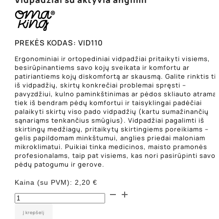
PREKĖS KODAS:
VID110
Ergonominiai ir ortopediniai vidpadžiai pritaikyti visiems,
besirūpinantiems savo kojų sveikata ir komfortu ar
patiriantiems kojų diskomfortą ar skausmą. Galite rinktis ti
iš vidpadžių, skirtų konkrečiai problemai spręsti –
pavyzdžiui, kulno paminkštinimas ar pėdos skliauto atrama 
tiek iš bendram pėdų komfortui ir taisyklingai padėčiai
palaikyti skirtų viso pado vidpadžių (kartu sumažinančių
sąnariąms tenkančius smūgius). Vidpadžiai pagalimti iš
skirtingų medžiagų, pritaikytų skirtingiems poreikiams –
gelis papildomam minkštumui, anglies priedai maloniam
mikroklimatui. Puikiai tinka medicinos, maisto pramonės
profesionalams, taip pat visiems, kas nori pasirūpinti savo
pėdų patogumu ir gerove.
Kaina (su PVM):
2,20
€
produkto
kiekis:
Vidpadžiai
Į krepšelį
su