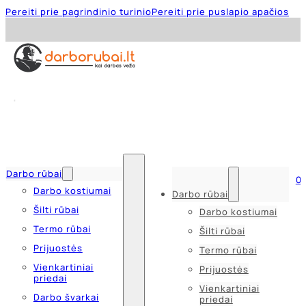
Pereiti prie pagrindinio turinio
Pereiti prie puslapio apačios
Darbo rūbai
0
Darbo kostiumai
Darbo rūbai
Šilti rūbai
Darbo kostiumai
Termo rūbai
Šilti rūbai
Prijuostės
Termo rūbai
Vienkartiniai
Prijuostės
priedai
Vienkartiniai
Darbo švarkai
priedai