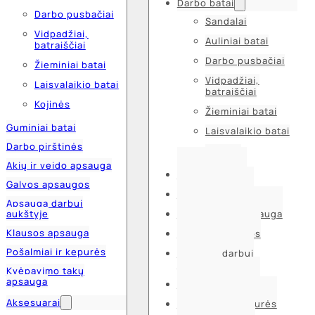
Darbo batai
Darbo pusbačiai
Sandalai
Vidpadžiai,
Auliniai batai
batraiščiai
Darbo pusbačiai
Žieminiai batai
Vidpadžiai,
Laisvalaikio batai
batraiščiai
Kojinės
Žieminiai batai
Guminiai batai
Laisvalaikio batai
Darbo pirštinės
Kojinės
Akių ir veido apsauga
Guminiai batai
Galvos apsaugos
Darbo pirštinės
Apsauga darbui
aukštyje
Akių ir veido apsauga
Klausos apsauga
Galvos apsaugos
Pošalmiai ir kepurės
Apsauga darbui
aukštyje
Kvėpavimo takų
apsauga
Klausos apsauga
Aksesuarai
Pošalmiai ir kepurės