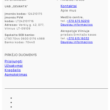
Kontaktai
UAB „GEVANTA”
Apie mus
Įmonės kodas:
124210175
Medžio centre,
Įmonės PVM
tel.:
+370 675 92210
kodas:
LT242101716
Daugiau informacijos
Adresas:
Verkių g. 42, D77,
Vilnius LT-09109
Akropolyje Vilniuje
priešais Ermitažo kasas
Sąskaita SEB banke:
tel.:
+370 615 16032
LT93 7044 0600 0176 4988
Daugiau informacijos
Banko kodas: 70440
PIRKĖJO DUOMENYS
Prisijungti
Užsakymai
Krepšelis
Apmokėjimas