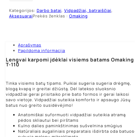
aktyvia
Kategorijos:
Darbo batai
,
Vidpadžiai, batraiščiai
,
anglimi
Aksesuarai
Prekės ženklas :
Omaking
Aprašymas
Papildoma informacija
Lengvai karpomi įdėklai visiems batams Omaking
T-110
Tinka visiems batų tipams. Puikiai sugeria sugeria drėgmę,
blogą kvapą ir greitai džiūstą. Dėl latekso sluoksnio
vidpadžiai gerai prisitaiko prie bato formos ir gerai laikosi
savo vietoje. Vidpadžiai suteikia komforto ir apsaugo Jūsų
batus nuo greito susidėvėjimo!
Anatomiškai suformuoti vidpadžiai suteikia atramą
pėdos skliautui bei pirštams
Kulno dalies paminkštinimas sušvelnina smūgius
Natūraliais augaliniais preparatais išdirbta oda batuose
sukuria malonų mikroklimatą